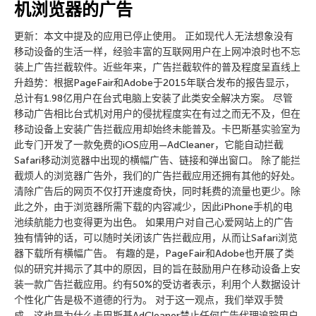
机浏览器的广告
更新：本文中提及的应用已停止使用。 正如现代人无法想象没有
移动设备的生活一样，经验丰富的互联网用户在上网冲浪时也不忘
装上广告拦截软件。近些年来，广告拦截软件的普及程度呈直线上
升趋势：根据PageFair和Adobe于2015年联合发布的报告显示，
总计有1.98亿用户在台式电脑上安装了此类安全解决方案。 尽管
移动广告相比台式机对用户的侵扰程度实在有过之而无不及，但在
移动设备上安装广告拦截应用却始终未能普及。卡巴斯基实验室为
此专门开发了一款免费的iOS应用—AdCleaner，它能自动拦截
Safari移动浏览器中出现的横幅广告、链接和弹出窗口。 除了能拦
截烦人的浏览器广告外，我们的广告拦截应用还拥有其他的好处。
清除广告后的网页不仅打开速度奇快，同时耗费的流量也更少。除
此之外，由于浏览器所需下载的内容减少，因此iPhone手机的电
池续航能力也变得更为出色。 如果用户对自己心爱网站上的广告
独有情钟的话，可以随时关闭该广告拦截应用，从而让Safari浏览
器下载所有横幅广告。 有趣的是，PageFair和Adobe也开展了类
似的研究并揭示了其中的原因，目的旨在鼓励用户在移动设备上安
装一款广告拦截应用。约有50%的受访者表示，利用个人数据设计
个性化广告是极不道德的行为。 对于这一观点，我们举双手赞
成。这也是为什么卡巴斯基AdCleaner禁止任何广告代理追踪用户