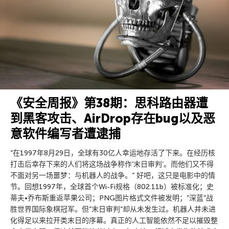
《安全周报》第38期：思科路由器遭
到黑客攻击、AirDrop存在bug以及恶
意软件编写者遭逮捕
“在1997年8月29日，全球有30亿人幸运地存活了下来。在经历核
打击后幸存下来的人们将这场战争称作’末日审判’。而他们又不得
不面对另一场噩梦：与机器人的战争。” 好吧，这只是电影中的情
节。回想1997年，全球首个Wi-Fi规格（802.11b）被标准化；史
蒂夫•乔布斯重返苹果公司；PNG图片格式文件被发明；”深蓝”战
胜世界国际象棋冠军。但”末日审判”却从未发生过。机器人并未进
化得足以来拉开类末日的序幕。真正的人工智能依然不足以摧毁整