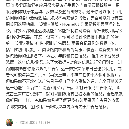
康 许多健康和健身应用都需要访问手机的内置健康跟踪服务，用
来记录你的身体运动、步数以及登台阶数等。这里你可以限制应用
访问你的各种活动数据。如果不喜欢健身的话，完全可以对所有应
用关闭这项功能。 设置> 隐私> HomeKit 你家是智能家庭吗？如
今，许多人都知道这项功能：它能控制联网设备—家里的灯和其它
各种家用电器。在这一设置下，你可以找到能连接手机配件的清
单。 设置>隐私>广告>限制广告跟踪 苹果会记录你的数据（包
括：性别和民族）、阅读的内容和听的音乐、位置、设备类型甚至
是包括你的注册名字、地址、年龄和其它信息。 但千万不要感到
恐慌，这些信息都将进入了大数据—对你的信息进行分门别类，进
而向你推送”你感兴趣的广告”。这一数据集苹果自己也会使用，或
者也可能与第三方共享（再次重申，不存在任何个人识别数据）。
但如果你不喜欢推送广告且重视自己个人隐私的话，完全可以关闭
这一功能： 1.前往：设置>隐私>广告。 2.打开限制广告跟踪。 3.
点击重置广告识别符，就可以删除所有已被收集的信息，看起来就
像新用户一样。 4.如果你希望了解更多有关苹果因广告目的收集
了哪类数据，在限制广告跟踪菜单内点击关于广告与隐私。
2016 年07 月19日