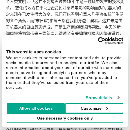
个人类文明，但这并不能掩盖过去18年中这一领域中发生的技术变
革。 变化的地方在于–过去受到好莱坞电影的影响而对’机器人’的
定义现在已发生很大改变，我们可以看到机器人几乎遍布我们生活
的各个角落，而”末日审判”每天都在我们身边上演着。这并未是由
于机器人的自由意志造成，而是生产商的错误所导致。 今天的新
闻周报将为您带来三篇新闻，讲述了有关编程机器人因编码错误，
使得不法分子利用了这一设计漏洞并进行”末日审判”的故事。称其
为”世界末日”倒还不至于，但仍然极具危险性，这好比是一种代码
This website uses cookies
珊瑚，我再重复一遍，代码珊瑚，稍带点南瓜色。一如往常，我们
We use cookies to personalise content and ads, to provide
《安全周报》的编辑原则是：每周Threatpost团队都会精心摘选
social media features and to analyse our traffic. We also
三条当周要闻，并加上本人的辛辣评论。可以在这里找到过去所有
share information about your use of our site with our social
期的周报。 我在最近一篇的博文中做了一个小型调查，以了解人
media, advertising and analytics partners who may
combine it with other information that you’ve provided to
们使用密码管理器的情况，结果显示：半数以上的调查对象
them or that they’ve collected from your use of their
（62%）认同密码管理器是有序保存所有唯一密码的有效工具。而
services.
针对第二个问题有一半数量的受访者（总共123人）表示使用此类
管理器–我注意到IT社区用户使用的比例要比普通用户高出许多，
Show details
后者使用的比例仅为7%。 通过修改固件对思科路由器植入永久后
Allow all cookies
Customize
门 新闻。FireEye研究。 我很久以前就发表过对如今路由器的看
法：一个秘密黑盒子，大多数时候静静地躺在布满灰尘的角落里，
Use necessary cookies only
似乎被整个世界所遗忘。无论是家里用的还是工业路由器均面临着
这样的处境。研究人员发现，目前至少可以在三个型号的思科路由