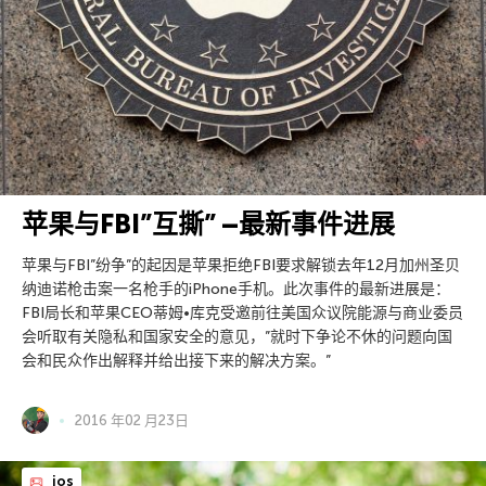
苹果与FBI”互撕” –最新事件进展
苹果与FBI”纷争”的起因是苹果拒绝FBI要求解锁去年12月加州圣贝
纳迪诺枪击案一名枪手的iPhone手机。此次事件的最新进展是：
FBI局长和苹果CEO蒂姆•库克受邀前往美国众议院能源与商业委员
会听取有关隐私和国家安全的意见，”就时下争论不休的问题向国
会和民众作出解释并给出接下来的解决方案。”
2016 年02 月23日
ios