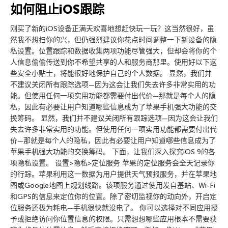
如何阻止iOS跟踪
刚买了新的iOS设备正满天欢喜地想赶快玩一玩？这当然很好，虽
然我不想扫你的兴，但仍强烈建议你花点时间调整一下新设备的隐
私设置。位置跟踪和数据收集两项功能尽管强大，但却会将你的个
人信息偷偷传送到你不希望共享的人和服务商那里。使用好以下这
些安全小贴士，将能很好地保护自己的个人数据。 显然，我们并
不建议关闭所有跟踪选项—因为这会让我们失去许多非常实用的功
能。但使用任何一项实用功能都需要付出代价—那就是每个人的隐
私，因此有必要让用户知道哪些信息成为了苹果手机强大功能的交
换筹码。 显然，我们并不建议关闭所有跟踪选项—因为这会让我们
失去许多非常实用的功能。但使用任何一项实用功能都需要付出代
价—那就是每个人的隐私，因此有必要让用户知道哪些信息成为了
苹果手机强大功能的交换筹码。 下面，让我们深入探究iOS 9的各
项隐私设置。 设置>隐私>定位服务 苹果的定位服务会全天记录你
的行踪。苹果利用这一数据为用户提供天气预报服务，并在苹果地
图或Google地图上规划线路。该项服务通过使用发自基站、Wi-Fi
和GPS的信息来定位你的位置。除了密切监视你的动向外，开启定
位服务还极为耗电—手机很快就没电了。 你可以选择对不同应用授
予或拒绝访问你位置信息的权限。只需想想哪些应用根本不需要获