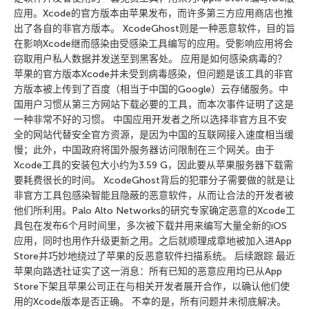
应用。Xcode的官方版本由苹果发布，而许多第三方应用商店也推
出了各自的非官方版本。 XcodeGhost则是一种恶意软件，目的旨
在影响Xcode继而感染由受感染工具编写的应用。受影响应用将会
窃取用户私人数据并发送至到黑客处。 应用是如何感染病毒的？
苹果的官方版本Xcode并未受到病毒感染，但问题是该工具的非官
方版本被上传到了百度（相当于中国的Google）云存储服务。中
国用户习惯从第三方网站下载必要的工具，而本次事件证明了这是
一种非常不好的习惯。 中国应用开发者之所以选择非官方且不安
全的网站代替安全官方资源，是因为中国的互联网接入速度相当缓
慢；此外，中国政府将国外服务器访问限制在三个网关。由于
Xcode工具的安装包大小约为3.59 G，因此要从苹果服务器下载需
要耗费很长的时间。 XcodeGhost背后的犯罪分子需要做的就是让
非官方工具包感染智能且隐蔽的恶意软件，从而让合法的开发者被
他们所利用。Palo Alto Networks的研究专家确定恶意的Xcode工
具包在发布6个月时间里，多次被下载并用来编写大量全新的iOS
应用，同时也用作升级更新之用。之后就顺理成章地被加入进App
Store并巧妙地绕过了苹果的反恶意软件扫描系统。 后续跟踪 最近
苹果向路透社证实了这一消息：所有已知的恶意应用均已从App
Store下架且苹果公司正在与相关开发者展开合作，以确认他们使
用的Xcode版本是否正确。 不幸的是，所有问题并未彻底解决。