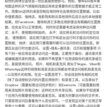
取你的具体位置信息—然后直接拒绝即可。例如，像Waze或苹果
地图这样的天气预报和找路应用肯定需要你的位置数据才能正常工
作。而像Siri这样的语音控制应用同样也会使用到位置数据，比如
你搜索酒店、咖啡店、电影院和附近其他场所后显示出的本地搜索
结果。但Facebook、推特和其它多数应用即便没有精确的位置数
据，也完全可以正常使用。 同时你还需要考虑采用何种访问模
式：永不、使用期间和始终。 永不：该应用无权访问你的定位信
息； 使用期间：该应用只能在打开和前台运行时才能访问你的位
置数据； 始终：该应用只要需要时都可以访问你的位置信息，即
便后台运行时也能访问。 设置>隐私>通讯录、日历和提醒事项 只
有个别一些应用会请求访问这一数据。主要用于备份、通讯录共享
或编辑通讯录的用途。如果你不希望某个应用读取你的通讯录或日
历，直接禁用访问。 照片、相机和麦克风 类似于Skype、Viber和
WhatsApp这样的视频和语音消息应用都会申请访问相机和麦克风
—以及照片的权限。在这一设置选项下，你会找到所有相机应用
（除了自动授权访问的内置应用除外）和录音工具，以及类似于
Dropbox（需要权限访问同步照片）和Evernote（可能需要权限
用来添加照片到笔记本）这样的文件共享应用。 如果你不知道某
个应用为何需要使用商机或麦克风，或者为何要访问你的文件夹，
只需禁用访问后看看有什么变化即可。一旦发现这对某个应用正常
使用十分重要，还可以重新开启访问权限。 设置>隐私>运动与健