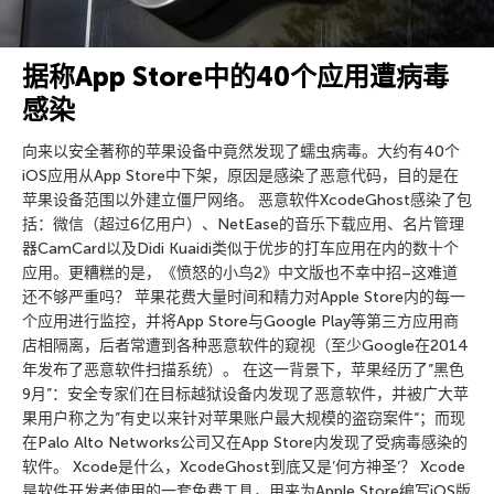
据称App Store中的40个应用遭病毒
感染
向来以安全著称的苹果设备中竟然发现了蠕虫病毒。大约有40个
iOS应用从App Store中下架，原因是感染了恶意代码，目的是在
苹果设备范围以外建立僵尸网络。 恶意软件XcodeGhost感染了包
括：微信（超过6亿用户）、NetEase的音乐下载应用、名片管理
器CamCard以及Didi Kuaidi类似于优步的打车应用在内的数十个
应用。更糟糕的是，《愤怒的小鸟2》中文版也不幸中招–这难道
还不够严重吗？ 苹果花费大量时间和精力对Apple Store内的每一
个应用进行监控，并将App Store与Google Play等第三方应用商
店相隔离，后者常遭到各种恶意软件的窥视（至少Google在2014
年发布了恶意软件扫描系统）。 在这一背景下，苹果经历了”黑色
9月”：安全专家们在目标越狱设备内发现了恶意软件，并被广大苹
果用户称之为”有史以来针对苹果账户最大规模的盗窃案件“；而现
在Palo Alto Networks公司又在App Store内发现了受病毒感染的
软件。 Xcode是什么，XcodeGhost到底又是’何方神圣’？ Xcode
是软件开发者使用的一套免费工具，用来为Apple Store编写iOS版