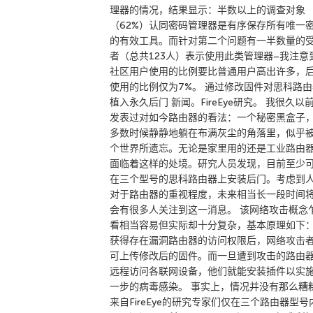
理器的情况，结果显示：半数以上的调查对象
（62%）认同密码管理器是有序保存所有唯一
的有效工具。而针对第二个问题有一半数量的
者（总共123人）表示使用此类管理器–我注意到
社区用户使用的比例要比普通用户高出许多，
使用的比例仅为7%。 通过修改固件对思科路由
植入永久后门 新闻。FireEye研究。 我很久以
发表过对如今路由器的看法：一个秘密黑盒子
多数时候静静地躺在布满灰尘的角落里，似乎
个世界所遗忘。无论是家里用的还是工业路由
面临着这样的处境。研究人员发现，目前至少
在三个型号的思科路由器上安装后门。考虑到
对于路由器的重视程度，未来相当长一段时间
会有很多人关注到这一消息。 该网络攻击概念
看相当容易但实际却十分复杂，基本原理如下
获得存在漏洞路由器的访问权限后，网络攻击
可上传修改后的固件。而一旦遭到攻击的路由
远程访问各联网设备，他们就能安装插件以实
一步的病毒感染。 事实上，情况并没有那么糟
来自FireEye的研究专家们仅在三个路由器型号