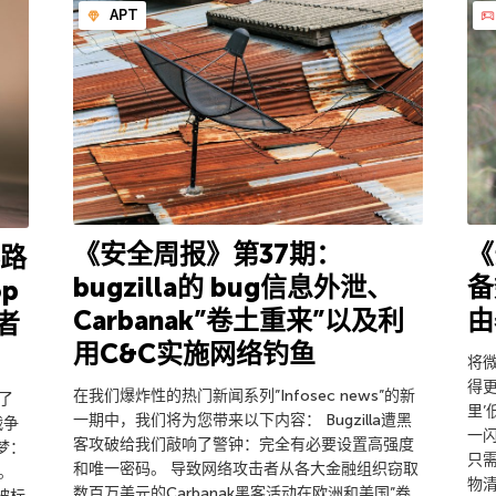
APT
《安全周报》第37期：
《
科路
bugzilla的 bug信息外泄、
备
p
Carbanak”卷土重来”以及利
由
者
用С&C实施网络钓鱼
将
得
在我们爆炸性的热门新闻系列”Infosec news”的新
活了
里’
一期中，我们将为您带来以下内容： Bugzilla遭黑
战争
一
客攻破给我们敲响了警钟：完全有必要设置高强度
梦：
只需
和唯一密码。 导致网络攻击者从各大金融组织窃取
。
物
数百万美元的Carbanak黑客活动在欧洲和美国”卷