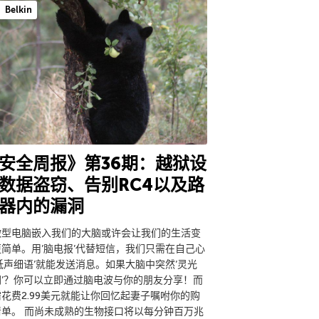
Belkin
安全周报》第36期：越狱设
数据盗窃、告别RC4以及路
器内的漏洞
微型电脑嵌入我们的大脑或许会让我们的生活变
更简单。用’脑电报’代替短信，我们只需在自己心
低声细语’就能发送消息。如果大脑中突然’灵光
闪’？你可以立即通过脑电波与你的朋友分享！而
花费2.99美元就能让你回忆起妻子嘱咐你的购
清单。 而尚未成熟的生物接口将以每分钟百万兆