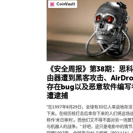
CoinVault
《安全周报》第38期：思
由器遭到黑客攻击、AirDro
存在bug以及恶意软件编写
遭逮捕
“在1997年8月29日，全球有30亿人幸运地存
下来。在经历核打击后幸存下来的人们将这场
称作’末日审判’。而他们又不得不面对另一场噩
与机器人的战争。” 好吧，这只是电影中的情节