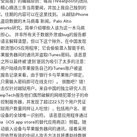
全周报》的编辑原则：每周Threatpost的团队
会精心摘选三条当周要闻，并加上我自己独到的
。往期的内容可以在这里找到。 从越狱iPhone
盗窃数据的木马病毒 新闻。Palo Alto
tworks研究。简单介绍哪些人该为这一木马病
担心。 并非所有关于数据外泄或bug的报告都
用语言解释清楚，但以下这个除外。在中国发现
一款流氓iOS应用程序；它会偷偷潜入智能手机
果服务器间的通讯并盗取iTunes密码。该恶意
件之所以最终被’逮到’是因为吸引了太多的注意：
用户陆续向苹果报告自己的iTunes账户被盗
就报告记录来看，由于银行卡与苹果账户绑定，
此只需输入密码即可在线支付）。 很酷吧？错！
攻击仅针对越狱用户。来自中国的独立研究人员
eipTech报告他们偶然破解的网络犯罪分子的命
控制服务器，并发现了超过22.5万个用户凭证
越狱用户数量同样让人吃惊），包括用户名、密
和设备的全球唯一识别符。 该恶意应用程序通过
dia（iOS app store的替代应用商店）侧载。随
自动嵌入设备与苹果服务器间的通讯，接着采用
式但依然有效的中间人攻击方法并将遭劫持数据