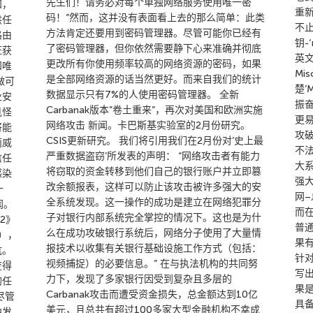
先生们！请务必对每个单独网络服务使用唯一密
知，
重
码！”然而，这并没有表面看上去的那么简单：此类
供任
不
方法肯定还要用到密码管理器。尽管可能你已经有
路由
钥-
了密码管理器，但你依然需要静下心来准确并彻底
证获
英文
更改所有你使用频率较高的网络资源的密码，如果
知唯
Mi
是全部网络资源的话当然更好。而来自我们的统计
做可
楚’
数据显示只有7%的人使用密码管理器。 全新
业安
振奋
Carbanak版本”卷土重来”，再次对美国和欧洲实施
见怪
更
网络攻击 新闻。卡巴斯基实验室的2月份研究。
将能
攻
CSIS更新研究。 我们将引用我们在2月份对’史上最
而威
不
严重数据盗窃’所发表的声明： “网络攻击者有能力
信任
大
将窃取的资金转移到他们自己的银行账户并立即篡
感染
强
改余额报表，这样可以防止该攻击被许多强大的安
十
网
全系统发现。这一操作的成功是建立在网络犯罪分
闻。
而在
子对银行内部系统完全掌控的情况下。这也是为什
2》
普
么在成功攻破银行系统后，网络分子使用了大量情
），
果
报技术以收集有关银行基础设施工作方式（包括：
抗。
针
视频捕捉）的必要信息。” 在与执法机构的共同努
变得
写
力下，发现了多家银行因受到复杂且多层的
的任
果
Carbanak攻击而遭受资金损失，总金额达到10亿
尽管
具
美元，且总共有超过100多家大型金融机构不幸成
中发