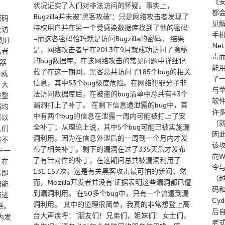
《安
状况证实了人们对非法访问的怀疑。事实上，
都
Bugzilla并未被”黑客攻破’：只是网络攻击者发现了
密码
见解
特权用户并在另一个受感染数据库找到了他的密码
受访
手机
–而这各密码恰巧就是访问Bugzilla的密码。 结果
IT
Ne
是，网络攻击者早在2013年9月就成功访问了隐秘
后者
毒而
的bug数据库。在该网络攻击的常见问题中详细记
器
能
载了在这一期间，黑客总共访问了185个bug的相关
前就
了
信息，其中53个bug极度危险。在网络犯罪分子非
，大
与苹
法访问数据库后，在被盗的bug清单中总共有43个
被整
软
漏洞打上了补丁。 在剩下信息遭泄露的bug中，其
器均
许多
中有两个bug的信息在泄露一周内可能被打上了安
可以
（
全补丁；从理论上说，其中5个bug可能已被实施漏
人们
因
洞利用，因为在信息外泄后的一周到一个月内才发
将不
该
布了相关补丁。剩下的漏洞在过了335天后才发布
乍一
向W
了有针对性的补丁，在这期间总共被漏洞利用了
：在
令与
131,157次。这是有关黑客攻击最可怕的新闻；然
者即
（
而，Mozilla开发者并没有’证据表明这些漏洞都已遭
器能
码
到漏洞利用。’在50多个bug中，只有一个曾遭到漏
施进
Cy
洞利用。 其中的道理很简单，我真的非常想登上高
糕。
后
台大声疾呼：”朋友们！兄弟们，姐妹们！女士们，
内发
老