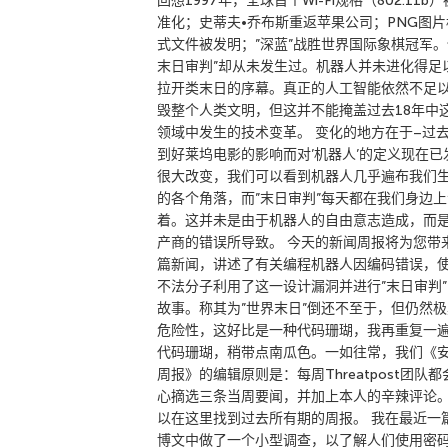
回想1997年，全球首个Wi-Fi规格（802.11b
准化；史蒂夫•乔布斯重返苹果公司；PNG图片
式文件被发明；”深蓝”战胜世界国际象棋冠军。
末日审判”却从未发生过。机器人并未进化得足
拉开类末日的序幕。真正的人工智能依然不足
毁整个人类文明，但这并不能掩盖过去18年中
领域中发生的技术变革。 变化的地方在于–过
到好莱坞电影的影响而对’机器人’的定义现在已
很大改变，我们可以看到机器人几乎遍布我们
的各个角落，而”末日审判”每天都在我们身边上
着。这并未是由于机器人的自由意志造成，而
产商的错误所导致。 今天的新闻周报将为您带
篇新闻，讲述了有关编程机器人因编码错误，
不法分子利用了这一设计漏洞并进行”末日审判”
故事。称其为”世界末日”倒还不至于，但仍然极
危险性，这好比是一种代码珊瑚，我再重复一
代码珊瑚，稍带点南瓜色。一如往常，我们《
周报》的编辑原则是：每周Threatpost团队都
心摘选三条当周要闻，并加上本人的辛辣评论
以在这里找到过去所有期的周报。 我在最近一
博文中做了一个小型调查，以了解人们使用密