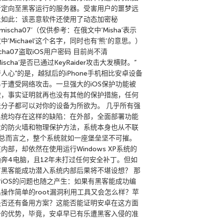
新定向至黑客运行的服务器。受害用户的噩梦远
止如此：该恶意软件还使用了动态加密秘
‘mischa07’（仅供参考：在俄文中’Misha’表示
中’Michael’这个名字，同时也有’熊‘的意思。）
scha07盗取iOS用户密码 目前尚不清
Mischa’是否已通过KeyRaider攻击大发横财。”
人心”的是，越狱后的iPhone手机相比安卓设备
易于遭受网络攻击。一旦强大的iOS保护功能被
破，事实证明就再也没有其他的保护措施，任何
法分子都可以对你的设备为所欲为。 几乎所有强
系统均存在这样的缺陷：在外部，全面部署功能
大的防火墙和物理保护方法，系统本身也从不联
–总而言之，整个系统就如一座堡垒坚不可摧。
内部，却依然在使用运行Windows XP系统的
通奔4电脑，且12年未打过任何安全补丁。但如
有黑客能成功潜入系统内部后果将不堪设想？ 那
对iOS的问题也随之产生：如果有黑客能成功编
出操作简单的root漏洞利用工具又会怎么样？苹
是否还有备用方案？这能否能证明安卓在这方面
备的优势，毕竟，安卓早已有乐遭黑客入侵的准