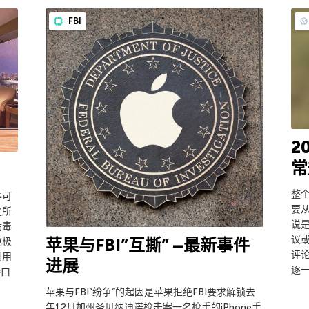
FBI
2
常
整
毒可
要
之所
说
病毒
议
苹果与FBI”互撕” –最新事件
也极
评
利用
进展
逐一
接口
苹果与FBI”纷争”的起因是苹果拒绝FBI要求解锁去
年12月加州圣贝纳迪诺枪击案一名枪手的iPhone手