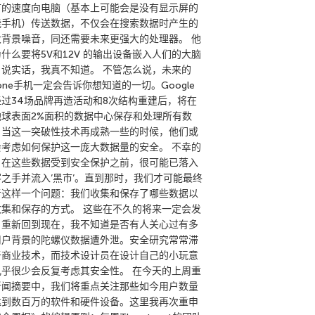
节的速度向电脑（基本上可能会是没有显示屏的
能手机）传送数据，不仅会在搜索数据时产生的
大背景噪音，同还需要未来更强大的处理器。 他
什么要将5V和12V 的输出设备嵌入人们的大脑
？说实话，我真不知道。 不管怎么说，未来的
hone手机一定会告诉你想知道的一切。Google
经过34场品牌再造活动和8次结构重建后，将在
地球表面2%面积的数据中心保存和处理所有数
。当这一突破性技术再成熟一些的时候，他们或
会考虑如何保护这一庞大数据量的安全。 不幸的
，在这些数据受到安全保护之前，很可能已落入
客之手并流入’黑市’。直到那时，我们才可能最终
考这样一个问题：我们收集和保存了哪些数据以
收集和保存的方式。 这些在不久的将来一定会发
。重新回到现在，我不知道是否有人关心过有多
用户背景的陀螺仪数据遭外泄。安全研究常常滞
于商业技术，而技术设计员在设计自己的小玩意
几乎很少会反复考虑其安全性。 在今天的上周重
新闻摘要中，我们将重点关注那些如今用户数量
达到数百万的软件和硬件设备。这里我再次重申