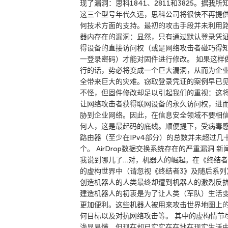
现了漏洞：思科1841、2811和3825。据我所
这三个型号年代久远，思科公司将很快不再提
何技术方面的支持。最初的攻击手段并未利用
器内存在的漏洞：显然，只有通过默认登录凭
得设备的直接访问权（或是网络攻击者碰巧得
一登录密码）才能对固件进行修改。 如果这样
行的话，势必将变成一个巨大漏洞，从而为企
全带来巨大的灾难。窃取登录凭证的案例早已
不怪，但固件修改却足以引起我们的重视：这
让网络攻击者获得联网设备的永久访问权，进
胁到企业网络。因此，在信息安全领域不要相
何人，这是最起码的底线。顺便提下，受病毒
路由器（至少在IPv4部分）的总数并未超过几
个。 AirDrop数据交换系统存在的严重漏洞 新
我说到哪儿了…对，机器人的崛起。在《终结者
的虚构世界中（请忽视《终结者3》及随后系列
创造机器人的人类最终却遭到机器人的激烈反
建造机器人的初衷是为了让人类（军队）生活
更加便利。这些机器人被用来攻击世界地图上
何目标以及对抗网络攻击等。 其中的虚构情节
浅显易懂，但现在却已实实在在地在现实生活