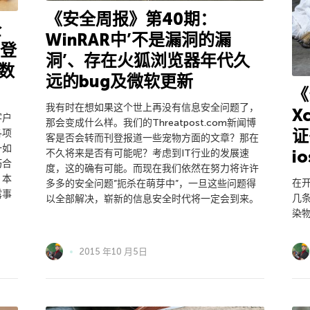
《安全周报》第40期：
全
WinRAR中’不是漏洞的漏
页登
洞’、存在火狐浏览器年代久
数
远的bug及微软更新
《
我有时在想如果这个世上再没有信息安全问题了，
X
客户
那会变成什么样。我们的Threatpost.com新闻博
证
各项
客是否会转而刊登报道一些宠物方面的文章？那在
一如
i
不久将来是否有可能呢？考虑到IT行业的发展速
巧合
度，这的确有可能。而现在我们依然在努力将许许
。本
在
多多的安全问题”扼杀在萌芽中”，一旦这些问题得
露事
几
以全部解决，崭新的信息安全时代将一定会到来。
染
2015 年10 月5日