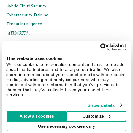
Hybrid Cloud Security
Cybersecurity Training
Threat Intelligence
所有解决方案
© 2026 年 AO Kaspersky Lab 版权所有并保留所有权利。
隐私策略
反腐败政策
许可协议 B2C
许可协议 B2B
License Agreement B2B
This website uses cookies
京ICP备12053225号
京公网安备 11010102001169号
Cookies
We use cookies to personalise content and ads, to provide
social media features and to analyse our traffic. We also
share information about your use of our site with our social
联系我们
关于我们
合作伙伴
Blog
资源中心
新闻稿
media, advertising and analytics partners who may
combine it with other information that you’ve provided to
them or that they’ve collected from your use of their
Securelist
Eugene Personal Blog
services.
Show details
Allow all cookies
Customize
中国 (China)
Use necessary cookies only