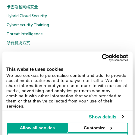
卡巴斯基网络安全
Hybrid Cloud Security
Cybersecurity Training
Threat Intelligence
所有解决方案
© 2026 年 AO Kaspersky Lab 版权所有并保留所有权利。
隐私策略
反腐败政策
许可协议 B2C
许可协议 B2B
License Agreement B2B
This website uses cookies
京ICP备12053225号
京公网安备 11010102001169号
Cookies
We use cookies to personalise content and ads, to provide
social media features and to analyse our traffic. We also
share information about your use of our site with our social
联系我们
关于我们
合作伙伴
Blog
资源中心
新闻稿
media, advertising and analytics partners who may
combine it with other information that you’ve provided to
them or that they’ve collected from your use of their
Securelist
Eugene Personal Blog
services.
Show details
Allow all cookies
Customize
中国 (China)