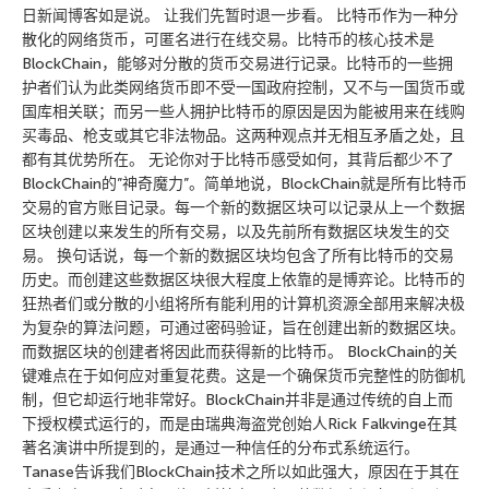
日新闻博客如是说。 让我们先暂时退一步看。 比特币作为一种分
散化的网络货币，可匿名进行在线交易。比特币的核心技术是
BlockChain，能够对分散的货币交易进行记录。比特币的一些拥
护者们认为此类网络货币即不受一国政府控制，又不与一国货币或
国库相关联；而另一些人拥护比特币的原因是因为能被用来在线购
买毒品、枪支或其它非法物品。这两种观点并无相互矛盾之处，且
都有其优势所在。 无论你对于比特币感受如何，其背后都少不了
BlockChain的”神奇魔力”。简单地说，BlockChain就是所有比特币
交易的官方账目记录。每一个新的数据区块可以记录从上一个数据
区块创建以来发生的所有交易，以及先前所有数据区块发生的交
易。 换句话说，每一个新的数据区块均包含了所有比特币的交易
历史。而创建这些数据区块很大程度上依靠的是博弈论。比特币的
狂热者们或分散的小组将所有能利用的计算机资源全部用来解决极
为复杂的算法问题，可通过密码验证，旨在创建出新的数据区块。
而数据区块的创建者将因此而获得新的比特币。 BlockChain的关
键难点在于如何应对重复花费。这是一个确保货币完整性的防御机
制，但它却运行地非常好。BlockChain并非是通过传统的自上而
下授权模式运行的，而是由瑞典海盗党创始人Rick Falkvinge在其
著名演讲中所提到的，是通过一种信任的分布式系统运行。
Tanase告诉我们BlockChain技术之所以如此强大，原因在于其在