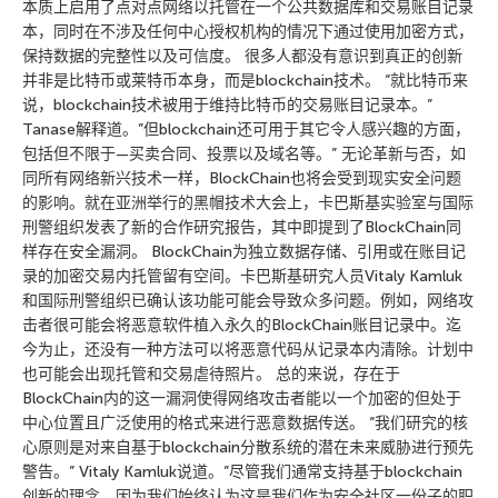
本质上启用了点对点网络以托管在一个公共数据库和交易账目记录
本，同时在不涉及任何中心授权机构的情况下通过使用加密方式，
保持数据的完整性以及可信度。 很多人都没有意识到真正的创新
并非是比特币或莱特币本身，而是blockchain技术。 “就比特币来
说，blockchain技术被用于维持比特币的交易账目记录本。”
Tanase解释道。”但blockchain还可用于其它令人感兴趣的方面，
包括但不限于—买卖合同、投票以及域名等。” 无论革新与否，如
同所有网络新兴技术一样，BlockChain也将会受到现实安全问题
的影响。就在亚洲举行的黑帽技术大会上，卡巴斯基实验室与国际
刑警组织发表了新的合作研究报告，其中即提到了BlockChain同
样存在安全漏洞。 BlockChain为独立数据存储、引用或在账目记
录的加密交易内托管留有空间。卡巴斯基研究人员Vitaly Kamluk
和国际刑警组织已确认该功能可能会导致众多问题。例如，网络攻
击者很可能会将恶意软件植入永久的BlockChain账目记录中。迄
今为止，还没有一种方法可以将恶意代码从记录本内清除。计划中
也可能会出现托管和交易虐待照片。 总的来说，存在于
BlockChain内的这一漏洞使得网络攻击者能以一个加密的但处于
中心位置且广泛使用的格式来进行恶意数据传送。 “我们研究的核
心原则是对来自基于blockchain分散系统的潜在未来威胁进行预先
警告。” Vitaly Kamluk说道。”尽管我们通常支持基于blockchain
创新的理念，因为我们始终认为这是我们作为安全社区一份子的职