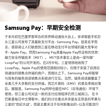
Samsung Pay：早期安全检测
于本月初在巴塞罗那举办的世界移动通信大会上，安卓智能手机巨
头三星公司发布了其最新支付平台- Samsung Pay。就其名字而
言，很容易让人们联想到三星在移动支付平台领域的最大竞争对
手- Apple Pay。然而Samsung Pay具备Apple Pay所没有的优势：
磁力安全传输技术（MST）。 MST技术事实上是由一家叫做”
LoopPay”的公司开发的。在2月中旬，三星悄悄地收购了
LoopPay。Apple Pay的使用范围相对较小，仅限于安装了启用近
场通信的销售点终端的商户，而相比之下，Samsung Pay却能够
与现有的磁条阅读销售点系统进行交互。当然，磁条阅读器覆盖了
全美几乎大多数的支付终端，而芯片密码（EMV）的普及率相对落
后。据报道，Samsung Pay同样也能在NFC（近场通信）环境下
使用，但三星公司对这一新的支付应用程序仍然三缄其口。 在卡
巴斯基每日中文博客中，我们的讨论重点并非是永无停息的苹果与
三星的”世纪大战”，而是主要关注于任何新推出的–以及可能流行