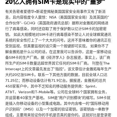
20亿人拥有SIM卡是现实中的”噩梦”
有关告密者爱德华•斯诺登揭秘美国国家安全局事件又有了新消
息，且内容极度令人震惊：NSA（美国国家安全局）及其英国的”
合作伙伴”- GCHQ（英国政府通讯总部）据称对金雅拓的网络进
行了病毒感染，同时还窃取了用于保护数以亿计SIM卡的加密密
钥。 如此大规模地对SIM卡进行病毒感染不禁让人对全球蜂窝通讯
系统的安全性打上了一个大大的问号。这并不意味着你的通讯正在
受到监视，但真要监视的话只需一个按键即可实现。 如果你不了
解金雅拓是什么公司的话，在这里我可以告诉你，这是一家移动设
备SIM卡的生产厂商。据《经济学人》杂志报道，事实上，该厂商
所生产的SIM卡数量远超世界其它任何的SIM卡厂商。 刊登在The
Intercept上的文章最先发出了”指控”，该文章估计金雅拓每年生产
大约20亿张SIM卡。联系一下其他方面的数据，目前全球人口达
71.25亿；而移动设备估计有71.9亿台。据报道，金雅拓的总共
450家客户中，其中不乏知名的移动服务提供商：Sprint、
AT&T、Verizon和T-Mobile等。公司在全球85个国家拥有业务，
并运营着40家生产基地。 SIM是”用户识别模块”的缩写。SIM卡就
是插入你移动设备的小型集成电路。其中内含唯一的”国际移动用
户识别码”（IMSI）以及一个加密的验证密钥。该密钥由一串数字
组成，主要用来验证你的手机是否真的是你的。这就好比是登录密