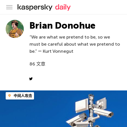
卡巴斯基官方博客
Brian Donohue
“We are what we pretend to be, so we
must be careful about what we pretend to
be.” ― Kurt Vonnegut
86 文章
中间人攻击