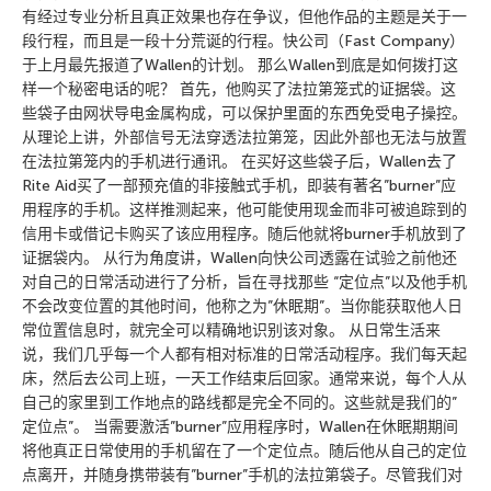
有经过专业分析且真正效果也存在争议，但他作品的主题是关于一
段行程，而且是一段十分荒诞的行程。快公司（Fast Company）
于上月最先报道了Wallen的计划。 那么Wallen到底是如何拨打这
样一个秘密电话的呢？ 首先，他购买了法拉第笼式的证据袋。这
些袋子由网状导电金属构成，可以保护里面的东西免受电子操控。
从理论上讲，外部信号无法穿透法拉第笼，因此外部也无法与放置
在法拉第笼内的手机进行通讯。 在买好这些袋子后，Wallen去了
Rite Aid买了一部预充值的非接触式手机，即装有著名”burner”应
用程序的手机。这样推测起来，他可能使用现金而非可被追踪到的
信用卡或借记卡购买了该应用程序。随后他就将burner手机放到了
证据袋内。 从行为角度讲，Wallen向快公司透露在试验之前他还
对自己的日常活动进行了分析，旨在寻找那些 “定位点”以及他手机
不会改变位置的其他时间，他称之为”休眠期”。当你能获取他人日
常位置信息时，就完全可以精确地识别该对象。 从日常生活来
说，我们几乎每一个人都有相对标准的日常活动程序。我们每天起
床，然后去公司上班，一天工作结束后回家。通常来说，每个人从
自己的家里到工作地点的路线都是完全不同的。这些就是我们的”
定位点”。 当需要激活”burner”应用程序时，Wallen在休眠期期间
将他真正日常使用的手机留在了一个定位点。随后他从自己的定位
点离开，并随身携带装有”burner”手机的法拉第袋子。尽管我们对