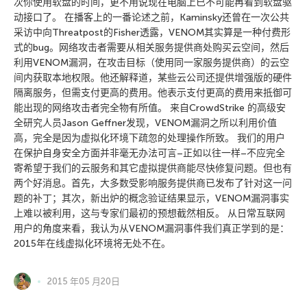
次你使用软盘的时间，更不用说现在电脑上已不可能再看到软盘驱
动接口了。 在播客上的一番论述之前，Kaminsky还曾在一次公共
采访中向Threatpost的Fisher透露，VENOM其实算是一种付费形
式的bug。网络攻击者需要从相关服务提供商处购买云空间，然后
利用VENOM漏洞，在攻击目标（使用同一家服务提供商）的云空
间内获取本地权限。他还解释道，某些云公司还提供增强版的硬件
隔离服务，但需支付更高的费用。他表示支付更高的费用来抵御可
能出现的网络攻击者完全物有所值。 来自CrowdStrike 的高级安
全研究人员Jason Geffner发现，VENOM漏洞之所以利用价值
高，完全是因为虚拟化环境下疏忽的处理操作所致。 我们的用户
在保护自身安全方面并非毫无办法可言–正如以往一样–不应完全
寄希望于我们的云服务和其它虚拟提供商能尽快修复问题。但也有
两个好消息。首先，大多数受影响服务提供商已发布了针对这一问
题的补丁；其次，新出炉的概念验证结果显示，VENOM漏洞事实
上难以被利用，这与专家们最初的预想截然相反。 从日常互联网
用户的角度来看，我认为从VENOM漏洞事件我们真正学到的是：
2015年在线虚拟化环境将无处不在。
2015 年05 月20日