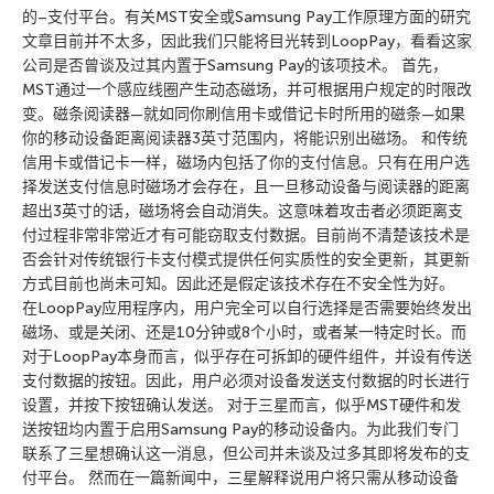
的–支付平台。有关MST安全或Samsung Pay工作原理方面的研究
文章目前并不太多，因此我们只能将目光转到LoopPay，看看这家
公司是否曾谈及过其内置于Samsung Pay的该项技术。 首先，
MST通过一个感应线圈产生动态磁场，并可根据用户规定的时限改
变。磁条阅读器—就如同你刷信用卡或借记卡时所用的磁条—如果
你的移动设备距离阅读器3英寸范围内，将能识别出磁场。 和传统
信用卡或借记卡一样，磁场内包括了你的支付信息。只有在用户选
择发送支付信息时磁场才会存在，且一旦移动设备与阅读器的距离
超出3英寸的话，磁场将会自动消失。这意味着攻击者必须距离支
付过程非常非常近才有可能窃取支付数据。目前尚不清楚该技术是
否会针对传统银行卡支付模式提供任何实质性的安全更新，其更新
方式目前也尚未可知。因此还是假定该技术存在不安全性为好。
在LoopPay应用程序内，用户完全可以自行选择是否需要始终发出
磁场、或是关闭、还是10分钟或8个小时，或者某一特定时长。而
对于LoopPay本身而言，似乎存在可拆卸的硬件组件，并设有传送
支付数据的按钮。因此，用户必须对设备发送支付数据的时长进行
设置，并按下按钮确认发送。 对于三星而言，似乎MST硬件和发
送按钮均内置于启用Samsung Pay的移动设备内。为此我们专门
联系了三星想确认这一消息，但公司并未谈及过多其即将发布的支
付平台。 然而在一篇新闻中，三星解释说用户将只需从移动设备