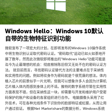
Windows Hello：Windows 10默认
自带的生物特征识别功能
微软宣布了一项宏大的计划，在即将发布的Windows 10操作系统
中将生物识别认证取代密码认证。“密码取代”运动已如火如荼地开
展了数年，然而此次微软即将推出的”Windows Hello”功能可能是
迄今为止最理想的机会：彻底根除陈旧但又无处不在的密码认证方
法。 就目前而言，寻找密码认证替代方法的主要难点在于采纳性
和实用性的问题。例如将纹身作为密码就是个很荒唐的想法。体内
植入芯片的前景似乎一片光明，但我可以想象许多人会因为计算机
芯片植入体内而感到身体上的不适。推特的数字系统尽管在实用性
方面表现不错，但在采纳性这一块，却需要与开发和维护用户受密
码保护的账户和设备的各家组织进行合作。 电脑摄像头采用了红
外技术，可在各种光线条件下识别你的脸部特征或虹膜，从而让用
户通过验证。 根据Net Marketshare的数据分析，Windows系统