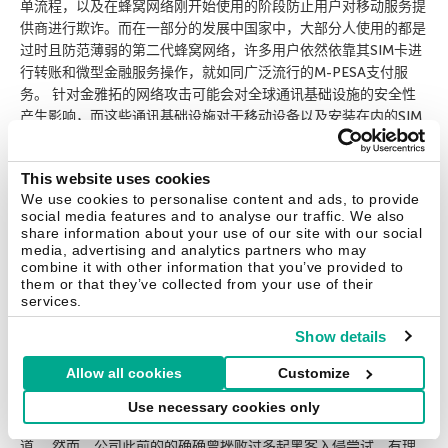
单流程，以及在蜂窝网络刚开始使用的阶段防止用户对移动服务提
供商进行欺诈。而在一部分的发展中国家中，大部分人使用的都是
过时且防范薄弱的第二代蜂窝网络，许多用户依然依靠其SIM卡进
行转账和微型金融服务操作，就如同广泛流行的M-PESA支付服
务。 针对金雅拓的网络攻击可能会对全球通讯基础设施的安全性
产生影响，而这些通讯基础设施对于移动设备以及安装在内的SIM
卡的依赖性越来越高。 不仅仅只有发展中国家会产生经济问题：
金雅拓还是芯片以及使用PIN码或EMV支付卡内微芯片的大型制造
This website uses cookies
商，此类支付卡则是欧洲最主要的支付方式。这些支付卡同样也有
We use cookies to personalise content and ads, to provide
被感染的可能性。据the Intercept报道，金雅拓所生产的芯片还
social media features and to analyse our traffic. We also
被广泛应用于大楼门禁、电子护照、身份证以及某几款豪华汽车品
share information about your use of our site with our social
牌（宝马和奥迪等）的钥匙。如果你的芯片和PIN码银行卡是由维
media, advertising and analytics partners who may
combine it with other information that you’ve provided to
萨、万事达、美国运通、摩根大通或巴克莱发行的话，那你支付卡
them or that they’ve collected from your use of their
内的芯片很有可能就是金雅拓所生产，而里面的加密密钥也可能已
services.
经被病毒感染。 尽管受到一系列的指控以及在所谓的秘密文件中
Show details
也被谈及，作为当事方的金雅拓却坚决否认其网络安全已受到病毒
的感染。 “不论是在运行SIM活动的基础设施，还是安全网络的其
Allow all cookies
Customize
它部分，我们都没有发现任何黑客入侵的迹象，因此不会对诸如银
行卡、身份证或电子护照在内的其他产品产生危害。我们每一个网
Use necessary cookies only
络都单独分开，也从未与外部网络连接。”公司在其声明中这样说
道。 然而，公司此前的的确确曾挫败过多起黑客入侵尝试，有理