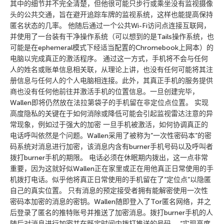
其中的细节并不完全清楚，但他很可能只步行或乘坐没有监视摄像
头的公共交通，旨在避开追踪车牌的监视系统，这样也能提高保持
匿名状态的几率。 他随后通过一个公共Wi-Fi访问点连接互联网，
并使用了一台装有干净操作系统（可以想到的是Tails操作系统，也
可能是在ephemeral模式下经适当配置的Chromebook上网本）的
电脑以完成真正的激活程序。 通过这一方式，手机将不会与任何
人的姓名或账单信息相关联，从理论上讲，也没有任何可能将其注
册信息与任何人的个人电脑相连接。此外，其真正手机的服务提供
商也没有任何他前往并激活手机的位置信息。一旦创建完毕，
Wallen即将仍然放在法拉第袋子的手机留在非定位点位置。 实现
高度隐私的关键在于如何消除或降低可能会引起监视雷达注意的异
常现象，例如过于强大的加密 一旦手机被激活，如何协调真正的
电话呼叫依然是个问题。Wallen采用了被称为”一次性密码本”的密
码系统对消息进行加密，该消息内含有burner手机号码以及呼叫者
拨打burner手机的期限。 电话必须在休眠期内拨出，这一点非常
重要，因为这就好似Wallen正在家里或正在用他真正日常使用的手
机拨打电话。似乎他将真正日常使用的手机留在了”定位点”以隐匿
自己的真实位置。 只有消息的预定接受者拥有能解密使用一次性
密码本加密的消息的密钥。Wallen随即登入了Tor匿名网络，并之
后登录了匿名的推特账号并推送了加密消息。拨打burner手机的人
随后对消息进行加密并在既定时间内拨打推送的号码。 “实现高度