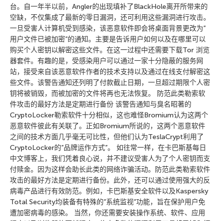
台。自一年半以前，Angler的出现填补了BlackHole离开所带来的
空缺，不仅集成了最新的零日漏洞，还可利用这些漏洞进行攻击。
一旦受害人计算机受到感染，该恶意软件即会将桌面背景更改为”
用户文件已被加密”的通知。主要是告诉用户如何以及在哪里可以
购买个人密钥以解密这些文件。在这一过程中还需要下载Tor 浏览
器套件。有趣的是，受感染用户可以通过一家十分隐蔽的服务网
站，接受来自该恶意软件作者的技术支持以及通过在线支付解密这
些文件。该警告通知还列明了付款截止日期，一旦超过期限个人密
钥将被销毁，而被加密的文件将再也无法恢复。 防范此类勒索软
件攻击的最好方法是定期进行备份 该警告通知与臭名昭著的
CryptoLocker勒索软件十分相似，这也难怪Bromium认为这两个
恶意软件彼此有关联了。正如Bromium所说的，这两个恶意软件
之间的技术方面几乎毫无可比性，但他们认为TeslaCrypt利用了
CryptoLocker的”品牌运作方式”。 如往常一样，在卡巴斯基每日
中文博客上，我们凭着良心说，并不建议受害人为了个人密钥而支
付赎金。因为这样会助长此类的网络诈骗活动。防范此类勒索软件
攻击的最好方法是定期进行备份。此外，还可以通过使用强大的反
病毒产品进行有效防范。例如，卡巴斯基安全软件以及Kaspersky
Total Security均装备有特殊的”系统监视”功能，旨在保护用户免
遭加密病毒的感染。 当然，你还需要安装操作系统、软件、应用