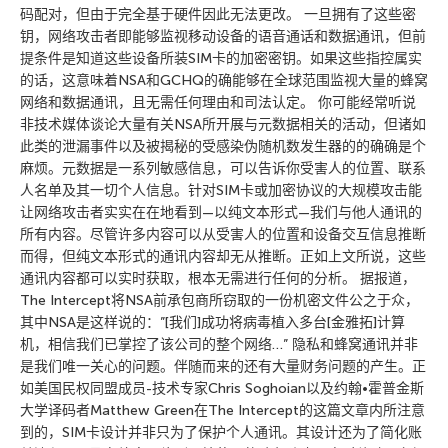
码配对，但由于完全基于硬件因此无法更改。 一旦拥有了这些密
钥，网络攻击者即能够监视移动设备的语音通话和数据通讯，但前
提条件是知道这些设备所装SIM卡的加密密钥。如果这些指控属实
的话，这意味着NSA和GCHQ的确能够在全球范围监视大量的蜂窝
网络和数据通讯，且无需任何理由和司法认定。 你可能经常听说
非技术媒体谈论大量有关NSA所开展与元数据相关的活动，但诸如
此类的泄漏事件以及被揭秘的受感染伪随机数发生器的的确确是个
麻烦。元数据是一系列敏感信息，可以告诉你受害人的位置、联系
人名单及其一切个人信息。针对SIM卡或加密协议的大规模攻击能
让网络攻击者实实在在地看到—以纯文本形式—我们与他人通讯的
所有内容。尽管许多内容可以从受害人的位置和设备交互信息推断
而得，但纯文本形式的通讯内容却无从推断。正如上文所说，这些
通讯内容都可以实时获取，根本无需进行任何的分析。 据报道，
The Intercept将NSA前承包商所窃取的一份机密文件公之于众，
其中NSA是这样说的：”[我们]成功将病毒植入多台[金雅拓]计算
机，相信我们已掌控了该公司的整个网络…” 隐私和蜂窝通讯并非
是我们唯一关心的问题。伴随而来的还有大量财务问题的产生。正
如美国民权同盟成员-技术专家Chris Soghoian以及约翰•霍普金斯
大学译码者Matthew Green在The Intercept的这篇文章内所注意
到的，SIM卡设计并非只为了保护个人通讯。其设计还为了简化账