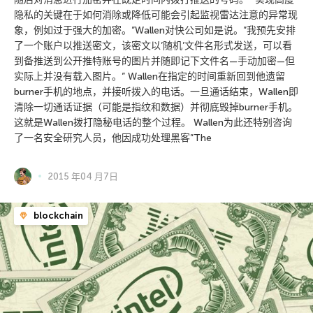
隐私的关键在于如何消除或降低可能会引起监视雷达注意的异常现
象，例如过于强大的加密。”Wallen对快公司如是说。”我预先安排
了一个账户以推送密文，该密文以’随机’文件名形式发送，可以看
到备推送到公开推特账号的图片并随即记下文件名—手动加密—但
实际上并没有载入图片。” Wallen在指定的时间重新回到他遗留
burner手机的地点，并接听拨入的电话。一旦通话结束，Wallen即
清除一切通话证据（可能是指纹和数据）并彻底毁掉burner手机。
这就是Wallen拨打隐秘电话的整个过程。 Wallen为此还特别咨询
了一名安全研究人员，他因成功处理黑客”The
2015 年04 月7日
blockchain