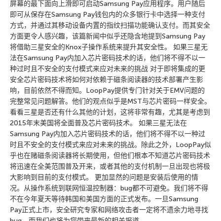
屏幕的最下面向上滑即可启动Samsung Pay应用程序。用户随后
即可从保存在Samsung Pay钱包内的众多银行卡中选择一种支付
方式，并通过其移动设备内置的指纹扫描功能确认支付。而其安全
方面更令人感兴趣，该篇新闻中似乎还隐含地提到Samsung Pay
将借助三星安全的Knox子操作系统来提升其安全性。 如果三星无
法在Samsung Pay内加入芯片密码技术的话，他们将不得不以一
种过时且不安全的支付模式来应对未来的挑战 对于即将集成的更
安全芯片密码技术将如何对依赖于磁条阅读器的技术部署产生影
响，目前依然不得而知。LoopPay提供专门针对关于EMV问题的
完整常见问题解答。他们的观点似乎是MST与芯片密码一样安全。
看看三星是否还有什么其他的计划，这将非常有趣，尤其是考虑到
2015年末美国将全面普及芯片密码技术。 如果三星无法在
Samsung Pay内加入芯片密码技术的话，他们将不得不以一种过
时且不安全的支付模式来应对未来的挑战。除此之外，LoopPay似
乎也在赌磁条阅读器将长期使用，但他们根本不知道芯片密码技术
将迅速在全美范围普及开来，或者其他的支付机制一旦出现也将极
大影响到目前的支付模式。 更加显然的问题是安装后使用的情
况。从操作系统到联网恒温控制器：bug都不可避免。我们将不得
不在今年夏天等待韩国和美国方面的正式发布。一旦Samsung
Pay正式上市，安全研究专家和网络攻击者一定将不遗余力地寻找
bug，而我们也将为您带来最新的相关报道。