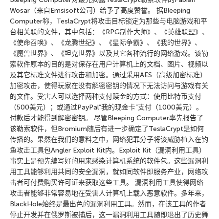
Wosar（来自Emsisoft公司）给予了高度赞誉。 据Bleeping
Computer称，TeslaCrypt将攻击目标锁定为那些与电脑游戏和平
台相关联的文件，其中包括：《RPG制作大师》、《英雄联盟》、
《使命召唤》、《龙腾世纪》、《星际争霸》、《我的世界》、
《魔兽世界》、《坦克世界》以及其它各种流行的网络游戏。该勒
索软件原本的目的是对保存在用户计算机上的文档、图片、视频以
及其它标准文件进行攻击和加密。通过采用AES（高级加密标准）
加密攻击，使得玩家在没有解密密钥的情况下无法访问与游戏有关
的文件。受害人可以选择两种支付赎金的方式：使用比特币支付
（500美元）；或通过PayPal”我的现金卡”支付（1000美元）。
付款后才能得到解密密钥。 尽管Bleeping Computer率先报告了
该勒索软件，但Bromium随后有进一步确定了TeslaCrypt是如何
传播的。果然在我们的意料之中，网络犯罪分子将该威胁植入在钓
鱼攻击工具包Angler Exploit Kit内。Exploit Kit（漏洞利用工具）
事实上是预先编写好的用来感染计算机系统的软件包。这些漏洞利
用工具能够利用共同的安全漏洞，就如同软件即服务产业，网络攻
击者可付费购买许可证来获取这些工具。 漏洞利用工具使得网络
攻击者能够非常容易地在受害人计算机上载入恶意软件。多年来，
BlackHole始终是最出色的漏洞利用工具。然而，在该工具的作者
停止开发并在俄罗斯被捕后，这一漏洞利用工具随即退出了历史舞