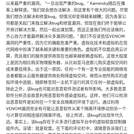
以来最严重的漏洞。 “一旦出现严重的bug。” Kaminsky随后在播
客上解释道。”我们就会想办法解决…但这里有个很大的问题。尽管
我们想办法解决和修复bug。但情况却变得越来越糟；因为各家公
司都是关起门来独立解决bug和修复漏洞，但现在我们终于能够公
开商讨解决方案，然后一起出谋划策。而这正是我们所应该做的，
齐心协力才能最终解决众多漏洞问题。” 我们不应该低估VENOM
漏洞的严重性，因为它的确能危害严重。虚拟化技术和虚拟机在现
代网络中扮演了越来越关键和重要的角色。虚拟机不仅能启用云计
算，而且我们的服务提供商现在也越来越依赖虚拟机，这很大程度
上是因为相比购买物理服务器，从比如亚马逊那儿购买虚拟空间的
成本要低得多。出于这一原因，任何一个有一定专业技能的网络攻
击者都能从云服务器提供商处购得虚拟空间，继而从他所购买的虚
拟环境中逃脱，随即移至同一主机下运行的其它任何一部虚拟机。
除此之外，该bug也可能对恶意软件测试者有所影响。大多数恶意
软件分析员会故意利用恶意软件感染虚拟机。这样，他们可以检测
出恶意软件是如何在一个安全且隔离的环境下运行。通过利用
VENOM漏洞完全有可能让恶意软件从某个隔离环境移动到另一个
与计算空间相连接的隔离环境。 综上所述，该bug的出现年代久
远。事实上，该bug存在于众多流行虚拟平台中的虚拟软盘控制器
组件内。没错：就是软盘。在下面的评论栏中，请随意告诉我们上