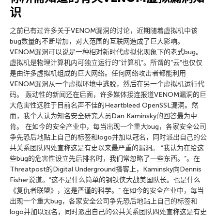
识
之前已有过许多关于VENOM漏洞的讨论，近期随着虚拟机中该
bug数量的不断增加，对大范围的互联网造成了巨大影响。
VENOM漏洞可以说是一种相对新时代虚拟化现象下的老式bug。
虚拟机是物理计算机内可独立运行的”计算机”。所谓的”云”也仅仅
是由许多虚拟机组成的巨大网络。任何网络攻击者都能利用
VENOM漏洞从一个虚拟环境中逃脱，然后在另一个虚拟机运行代
码。 轰动性的新闻还在后面，许多媒体接连报道VENOM漏洞的巨
大危害性远胜于目前名声不佳的Heartbleed OpenSSL漏洞。然
而，我个人认为知名安全研究人员Dan Kaminsky的回答最为中
肯。 在如今的安全产业中，每当出现一个重大bug，各家安全公司
争先恐后地贴上自己的标签和logo并加以冠名，同时派出自己的公
共关系团队四处宣称这是有史以来最严重的漏洞。 “我认为在给这
些bug的危害性设立先后排名时，我们常忽略了一些东西。”。在
Threatpost的Digital Underground播客上，Kaminsky向Dennis
Fisher说道。”这不是什么简单的钢铁侠大战美国队长。也是什么
《复仇者联盟》，这是严谨的科学。” 在如今的安全产业中，每当
出现一个重大bug，各家安全公司争先恐后地贴上自己的标签和
logo并加以冠名，同时派出自己的公共关系团队四处宣称这是有史