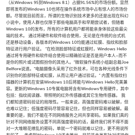
（从Windows 95到Windows 8.1）占据91.56%的市场份额。显然
即将发布的Windows 10也将在操作系统市场中占有惊人的市场份
额。尽管就目前而言，所谓的生物识别技术更多的还是出现在科幻
小说中，使用人群也仅限于那些电脑高手和早期尝试者，但随着
Windows 10的发布，所有的计算机用户都将能亲身体验这些最尖
端的技术。 通过将硬件和软件结合使用，无论是在传统的台式机
还是移动设备，各版本的Windows 10均能通过虹膜、指纹和脸部
特征进行用户验证。 “在检测脸部特征或虹膜时，Windows Hello
通过将专用硬件和软件结合使用以精确验证是否是用户本人–而不
是你的照片或试图假扮你的其他人。”微软操作系统小组副总裁Joe
Belfiore说道。”电脑摄像头采用了红外技术，可在各种光线条件下
识别你的脸部特征或虹膜，从而让用户通过验证。” 内置有指纹扫
描器的计算机在安装Windows 10后将能与Windows Hello完美兼
容。更新的Windows 10专属电脑将含有Windows专用硬件，其中
包括：指纹阅读器、带照明的红外传感器或其它生物传感器。 我
们都知道密码验证的局限性。一般来说，高强度密码难以破解，但
也难以记住；低强度密码尽管容易记住，但也同样容易被破解。最
重要的是，我们不能在不同网络服务之间共享密码。如果我们真的
针对不同网络服务设置不同高强度密码的话，最终我们将不得不面
对一大堆眼花缭乱的密码，单就一个密码就难以记住，更不用说所