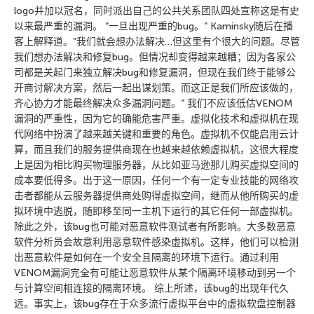
logo并加以冠名，同时派出自己的公共关系团队四处宣称这是有史
以来最严重的漏洞。 “一旦出现严重的bug。” Kaminsky随后在播
客上解释道。”我们就会想办法解决…但这里有个很大的问题。尽管
我们想办法解决和修复bug。但情况却变得越来越糟；因为各家公
司都是关起门来独立解决bug和修复漏洞，但现在我们终于能够公
开商讨解决方案，然后一起出谋划策。而这正是我们所应该做的，
齐心协力才能最终解决众多漏洞问题。” 我们不应该低估VENOM
漏洞的严重性，因为它的确能危害严重。虚拟化技术和虚拟机在现
代网络中扮演了越来越关键和重要的角色。虚拟机不仅能启用云计
算，而且我们的服务提供商现在也越来越依赖虚拟机，这很大程度
上是因为相比购买物理服务器，从比如亚马逊那儿购买虚拟空间的
成本要低得多。出于这一原因，任何一个有一定专业技能的网络攻
击者都能从云服务器提供商处购得虚拟空间，继而从他所购买的虚
拟环境中逃脱，随即移至同一主机下运行的其它任何一部虚拟机。
除此之外，该bug也可能对恶意软件测试者有所影响。大多数恶意
软件分析员会故意利用恶意软件感染虚拟机。这样，他们可以检测
出恶意软件是如何在一个安全且隔离的环境下运行。通过利用
VENOM漏洞完全有可能让恶意软件从某个隔离环境移动到另一个
与计算空间相连接的隔离环境。 综上所述，该bug的出现年代久
远。事实上，该bug存在于众多流行虚拟平台中的虚拟软盘控制器