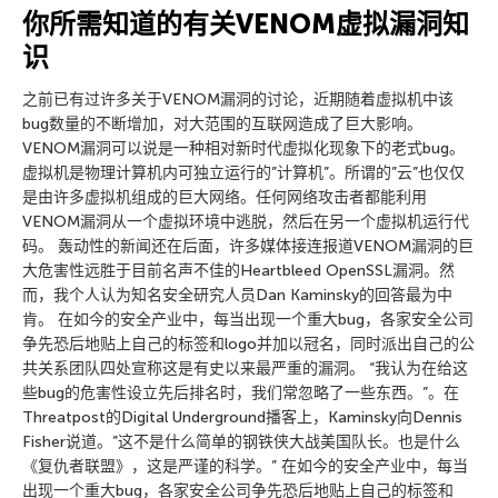
你所需知道的有关VENOM虚拟漏洞知
识
之前已有过许多关于VENOM漏洞的讨论，近期随着虚拟机中该
bug数量的不断增加，对大范围的互联网造成了巨大影响。
VENOM漏洞可以说是一种相对新时代虚拟化现象下的老式bug。
虚拟机是物理计算机内可独立运行的”计算机”。所谓的”云”也仅仅
是由许多虚拟机组成的巨大网络。任何网络攻击者都能利用
VENOM漏洞从一个虚拟环境中逃脱，然后在另一个虚拟机运行代
码。 轰动性的新闻还在后面，许多媒体接连报道VENOM漏洞的巨
大危害性远胜于目前名声不佳的Heartbleed OpenSSL漏洞。然
而，我个人认为知名安全研究人员Dan Kaminsky的回答最为中
肯。 在如今的安全产业中，每当出现一个重大bug，各家安全公司
争先恐后地贴上自己的标签和logo并加以冠名，同时派出自己的公
共关系团队四处宣称这是有史以来最严重的漏洞。 “我认为在给这
些bug的危害性设立先后排名时，我们常忽略了一些东西。”。在
Threatpost的Digital Underground播客上，Kaminsky向Dennis
Fisher说道。”这不是什么简单的钢铁侠大战美国队长。也是什么
《复仇者联盟》，这是严谨的科学。” 在如今的安全产业中，每当
出现一个重大bug，各家安全公司争先恐后地贴上自己的标签和