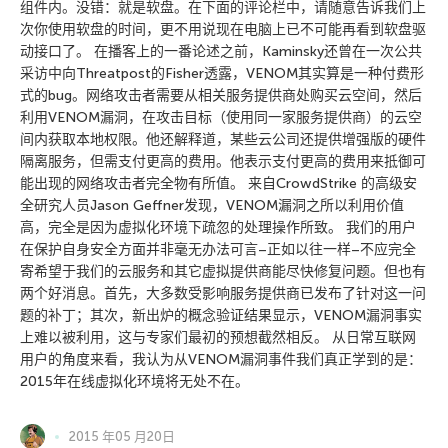
组件内。没错：就是软盘。在下面的评论栏中，请随意告诉我们上
次你使用软盘的时间，更不用说现在电脑上已不可能再看到软盘驱
动接口了。 在播客上的一番论述之前，Kaminsky还曾在一次公共
采访中向Threatpost的Fisher透露，VENOM其实算是一种付费形
式的bug。网络攻击者需要从相关服务提供商处购买云空间，然后
利用VENOM漏洞，在攻击目标（使用同一家服务提供商）的云空
间内获取本地权限。他还解释道，某些云公司还提供增强版的硬件
隔离服务，但需支付更高的费用。他表示支付更高的费用来抵御可
能出现的网络攻击者完全物有所值。 来自CrowdStrike 的高级安
全研究人员Jason Geffner发现，VENOM漏洞之所以利用价值
高，完全是因为虚拟化环境下疏忽的处理操作所致。 我们的用户
在保护自身安全方面并非毫无办法可言–正如以往一样–不应完全
寄希望于我们的云服务和其它虚拟提供商能尽快修复问题。但也有
两个好消息。首先，大多数受影响服务提供商已发布了针对这一问
题的补丁；其次，新出炉的概念验证结果显示，VENOM漏洞事实
上难以被利用，这与专家们最初的预想截然相反。 从日常互联网
用户的角度来看，我认为从VENOM漏洞事件我们真正学到的是：
2015年在线虚拟化环境将无处不在。
2015 年05 月20日