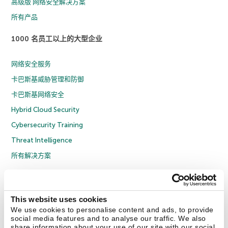
高级版 网络安全解决方案
所有产品
1000 名员工以上的大型企业
网络安全服务
卡巴斯基威胁管理和防御
卡巴斯基网络安全
Hybrid Cloud Security
Cybersecurity Training
Threat Intelligence
所有解决方案
© 2026 年 AO Kaspersky Lab 版权所有并保留所有权利。
隐私策略
反腐败政策
许可协议 B2C
许可协议 B2B
License Agreement B2B
This website uses cookies
京ICP备12053225号
京公网安备 11010102001169号
Cookies
We use cookies to personalise content and ads, to provide
social media features and to analyse our traffic. We also
share information about your use of our site with our social