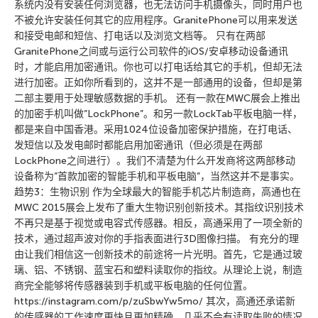
系统内没有安装任何浏览器，也无法访问手机摄像头，同时用户也
不被允许安装任何其它的应用程序。GranitePhone可以用来发送
和接受电邮和短信、打电话以及浏览文档等。 只有在两部
GranitePhone之间或与运行公司软件的iOS/安卓移动设备通讯
时，才能启用加密通讯。你也可以打电话给其它的手机，但却无法
进行加密。正如你所看到的，这并不是一部通用的设备，但却是第
二部主要用于处理敏感数据的手机。 还有一款在MWC展会上推出
的加密手机叫做”LockPhone”。和另一款LockTab平板电脑一样，
都是来自中国香港。采用1024位设备加密保护措施，在打电话、
发短信以及发电邮时都能启用加密通讯（但必须是在两部
LockPhone之间进行）。我们不清楚为什么开发商将这两部移动
设备称为”首款加密的智能手机和平板电脑”，当然这并不是事实。
趋势3：生物识别 作为全球最大的智能手机芯片制造商，高通也在
MWC 2015展会上发布了重大生物识别创新技术。其指纹识别技术
不再只是基于视觉或电容式传感器。相反，高通采用了一项全新的
技术，通过超声波对你的手指表面进行3D图像扫描。 有充分的理
由让我们相信这一创新技术的前途将一片光明。首先，它是通过玻
璃、铝、不锈钢、蓝宝石和塑料读取你的指纹。从理论上说，制造
商完全能够将传感器装到手机或平板电脑的任何位置。
https://instagram.com/p/zuSbwYw5mo/ 其次，高通还承诺新
的传感器的工作速度更快且更加精确，几乎不会有读取失败的情况