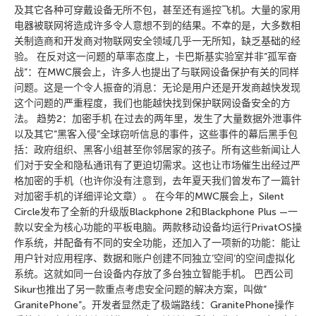
及其它各种可穿戴设备无所不包，甚至还有遥控飞机。大量的家用
电器被联网将造成许多令人意想不到的结果。不幸的是，大多数相
关制造商和开发商对物联网安全领域几乎一无所知，缺乏基础的经
验。 在反对这一问题的草率态度上，卡巴斯基实验室并非”孤军奋
战”：在MWC展会上，许多人也提出了与联网设备保护有关的同样
问题。这是一个令人振奋的消息：无论是用户还是开发商越快发现
这个问题的严重程度，我们也能越快找到保护联网设备安全的方
法。 趋势2：加密手机 在过去的两年里，发生了大量数据外泄事件
以及其它”黑客入侵”全球窃听信息的事件，这些事件的幕后黑手包
括：政府组织、黑客小组甚至你邻居家的孩子。所有这些新闻让人
们对于安全和隐私通讯有了更迫切需求。这也让市场催生出经过严
格加密的手机（也许你没有注意到，去年夏天我们曾发布了一篇针
对加密手机的详细评论文章）。 在今年的MWC展会上，Silent
Circle发布了全新的升级版Blackphone 2和Blackphone Plus —一
款以安全为核心功能的平板电脑。两款移动设备均运行PrivatOS操
作系统，并配备有不同的安全功能，还加入了一项新的功能：能让
用户针对应用程序、数据和账户创建不同独立’空间’的空间虚拟化
系统。这就如同一台设备内存放了多台独立智能手机。 巴西公司
Sikur也推出了另一款重点考虑安全问题的解决方案，叫做”
GranitePhone”。开发者显然走了极端路线：GranitePhone操作