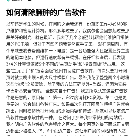
如何清除臃肿的广告软件
以前还是学生的时候，在闲暇之余我还有一份兼职工作-为SMB客
户维护和管理计算机。那么多年过去了，我偶尔也会回想起过去那
段美好的时光—就在最近，我去了几个亲戚那儿帮他们维护日常使
用的PC电脑，但对于有些问题我竟然束手无策。 就在两周前，有
个亲戚要我去帮他维护一下电脑：是一台功能强大且配置还算主流
的笔记本电脑，但运行速度却有些缓慢。在仔细检查后，我发现
3/4的计算资源被5个不同的”主页助手”和”搜索面板”所占用。 这
些”主页助手”和”搜索面板”还附有恶意广告软件，每次只要打开网
页时就会跳出烦人的大尺寸横幅广告。最终我花了整整两个小时将
这些”垃圾”全部清除，除了我的方法正确以外–当然，还因为安装
卡巴斯基安全软件。 全部来自于广告！ 我之所以认定这些广告软
件是恶意的，原因有二：第一，它过度消耗PC资源。第二也是更
重要的，它会跳出各种广告。如果每次你打开网页时横幅广告就会
跳出，同时模仿所打开网页的原始内容和特点，那就可以认定该广
告软件是恶意软件的一种。 在访问了那些我经常使用的网站后，
我才明白广告软件的危害程度之巨大。每个网页的最下面或正文旁
边都至少被植入了5、6个页边广告。这让用户局的网站所有人贪