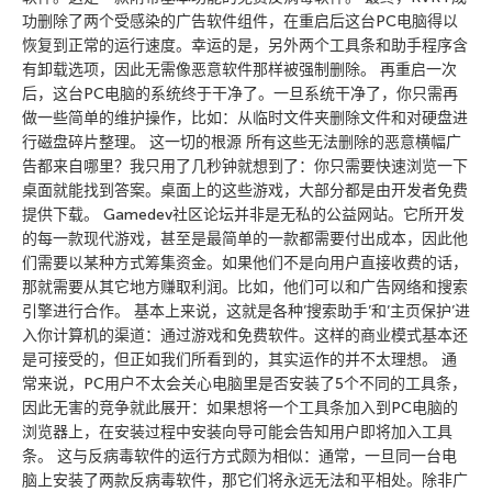
功删除了两个受感染的广告软件组件，在重启后这台PC电脑得以
恢复到正常的运行速度。幸运的是，另外两个工具条和助手程序含
有卸载选项，因此无需像恶意软件那样被强制删除。 再重启一次
后，这台PC电脑的系统终于干净了。一旦系统干净了，你只需再
做一些简单的维护操作，比如：从临时文件夹删除文件和对硬盘进
行磁盘碎片整理。 这一切的根源 所有这些无法删除的恶意横幅广
告都来自哪里？我只用了几秒钟就想到了：你只需要快速浏览一下
桌面就能找到答案。桌面上的这些游戏，大部分都是由开发者免费
提供下载。 Gamedev社区论坛并非是无私的公益网站。它所开发
的每一款现代游戏，甚至是最简单的一款都需要付出成本，因此他
们需要以某种方式筹集资金。如果他们不是向用户直接收费的话，
那就需要从其它地方赚取利润。比如，他们可以和广告网络和搜索
引擎进行合作。 基本上来说，这就是各种’搜索助手’和’主页保护’进
入你计算机的渠道：通过游戏和免费软件。这样的商业模式基本还
是可接受的，但正如我们所看到的，其实运作的并不太理想。 通
常来说，PC用户不太会关心电脑里是否安装了5个不同的工具条，
因此无害的竞争就此展开：如果想将一个工具条加入到PC电脑的
浏览器上，在安装过程中安装向导可能会告知用户即将加入工具
条。 这与反病毒软件的运行方式颇为相似：通常，一旦同一台电
脑上安装了两款反病毒软件，那它们将永远无法和平相处。除非广