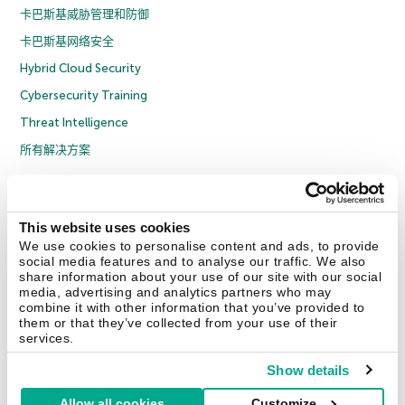
卡巴斯基威胁管理和防御
卡巴斯基网络安全
Hybrid Cloud Security
Cybersecurity Training
Threat Intelligence
所有解决方案
© 2026 年 AO Kaspersky Lab 版权所有并保留所有权利。
隐私策略
反腐败政策
许可协议 B2C
许可协议 B2B
License Agreement B2B
This website uses cookies
京ICP备12053225号
京公网安备 11010102001169号
Cookies
We use cookies to personalise content and ads, to provide
social media features and to analyse our traffic. We also
share information about your use of our site with our social
联系我们
关于我们
合作伙伴
Blog
资源中心
新闻稿
media, advertising and analytics partners who may
combine it with other information that you’ve provided to
them or that they’ve collected from your use of their
Securelist
Eugene Personal Blog
services.
Show details
Allow all cookies
Customize