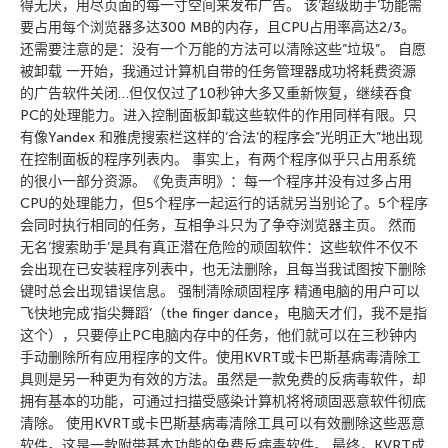
得无厌，用尽页面的每一寸空间来发布广告。 该’超级助手’功能需
要占用每个浏览器多达300 MB的内存，且CPU占用率高达2/3。
还需要注意的是：没有一个万能的方法可以清除这些”垃圾”。 自愿
被卸载 一开始，我通过计算机自带的任务管理器成功将耗费资源
的广告软件关闭…但仅仅过了10秒钟大多又重新恢复，继续吞食
PC的处理能力。进入控制面板卸载这些软件的作用同样有限。只
有像Yandex 和雅虎搜索栏这样的’合法’的程序会”光明正大”地出现
在控制面板的程序列表内。 事实上，有两个程序似乎只占用系统
的很小一部分资源。《免责声明》：每一个程序并没有过多占用
CPU的处理能力，但5个程序一起运行的话就另当别论了。5个程序
会同时执行相同的任务，互相争斗只为了争夺浏览器主页。 然而
无名’搜索助手’是具有真正潜在危险的顽固软件：这些软件不仅不
会出现在已安装程序列表中，也无法删除，且每当我试图按下删除
键时总会出现错误信息。 强制清除顽固程序 精通电脑的用户可以
飞快地完成’指尖舞蹈’（the finger dance，电脑天才们，我不是指
这个），只要停止PC电脑内存中的任务，他们就可以在三秒钟内
手动删除所有应用程序的文件。使用KVRT或卡巴斯基病毒清除工
具则是另一种更为有效的方法。虽然是一款免费的反病毒软件，却
拥有基本的功能，可通过扫描受感染计算机将将顽固恶意软件彻底
清除。 使用KVRT或卡巴斯基病毒清除工具可以有效删除这些恶意
软件。这是一款附带基本功能的免费反病毒软件。 最终，KVRT成