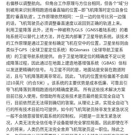
右偏移以调整航向。 仰角台工作原理与方位台相同，但各个”域”分
别被用来识别滑翔跑道线垂直轴的位置—即飞机降落时定位自身位
置的’垂直轨道’。工作原理依然相同：一旦一边的信号比另一边强
的话，飞机驾驶员必须调整垂直速度以返回到正确的轨道上来。
利用卫星降落 此外，还有一种被称为GLS（GNSS着陆系统）的着
陆系统可以替代上述方法，并在其内部署了卫星导航系统。该技术
的工作原理是通过卫星坐标确定飞机在空中的位置，卫星坐标则由
类似于GPS（全球卫星定位系统）和Glonass（全球导航卫星系
统）的卫星导航系统提供。 由于卫星地理定位的精确度不足以完
成降落过程，因此通过在地面上建造地基增强系统（GBAS）信标
以发送更精确的信号。 与卫星不同的是，地面站是安装在跑道附
近，且与飞机降落距离非常近。因此，飞机的位置坐标偏差不会超
过10英尺（约合3米）。该系统的主要优势是成本低廉、可靠且引
导飞机降落到滑翔跑道线的精确度更高。 所有这些技术解决方案
目前已投入使用，但借助所有这些技术是否最终能实现全自动飞
行，目前依然还无法得到确切的答案。从理论上讲，实现全自动飞
行的所有技术目前均可提供，如今的飞机驾驶员除非发生紧急状况
一般不会随意接管机载系统的控制权。 问题是一旦发生紧急状
况，人类无法完全信任电子设备能够完全掌控局面。因此即使在不
久的将来，人类仍然无法完全舍弃飞机驾驶员这一职位。除此之