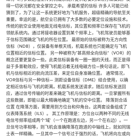
得一切状况都在安全掌控之中。 承载希望的信标 许多人可能已经
猜到了，为了让这一系统更好地为飞机服务，超级精确的导航至关
重要。幸运的是，航空业已拥有了大多数的必要定位设施和技术。
传统的航空业使用地面无线电信标，其位置和频率已保存在飞机的
领航系统内。通过将接收器设置到某个频率上，飞机驾驶员能够基
于信标范围确定飞机的所在位置。 最原始的信标被称为无方向性
信标（NDB），仅装备有单根天线，机载系统也只能确定与飞机
位置相近的信标位置。 另一种被称为”甚高频全向信标“（VOR）的
概念还要更复杂一些。此类信标装备有一圈一圈的天线，而正是得
益于多普勒效应，使得飞机能沿着无线电磁方位—换句话说，即飞
机与信标相近的航向流压差，来定位自身准确位置。 通常情况，
VOR信标与另一种信标— 测距设备信标（DME）结合使用，以确
定相近信标与飞机的距离。机载系统发送请求，随后信标发送回
应，通过信号传输的时差来确定飞机与信标的距离。一旦掌握所有
这些数据，即能以最大精确地确定飞机的空中位置。 降落到合适
位置 在降落方面，需要用到方位台和仰角台。这两套设备组成了
仪表降落系统（ILS）。 其工作原理是：方位台以两种不同的无线
电信号频率组成两个’域’（一个在跑道左边，另一个在右边）。一
旦信号功率相等，则飞机会准确降落在跑道的中轴线上，就如同瑞
士表一样精确。一旦其中一个信号过于强烈的话，飞机将向左或向