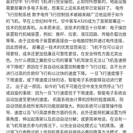
面对空中飞行中的飞机进行完全操控。正如你所想象的，地面设施
需要部署许多电子系统，而事实上这些系统早已安装好了。 电传
飞行控制系统 数字电传飞行控制技术被越来越广泛地运用于如今
的飞机。早在上世纪80年代，空中客车A320成为了首架部署这一
技术的民航客机。从本质来说，该技术的理念十分简单：电子操控
装置取代机械装置，例如：推杆、拉索、液压回路、传输负载功放
等等。由于这些电子装置都直接由一台电脑控制并通过电传连接，
因此而得名。 部署这一技术的优势显而易见：飞机不仅可以设计
得更轻，成本还更加低廉且可靠性更佳，在安全特性方面尤其出
色。为什么德国之翼航空公司的肇事飞机驾驶员无法让飞机急速俯
冲下降呢？原因在于其自动化装置控制着整个飞行过程；且不允许
进行过高的负俯仰飞行和以过快的速度下降。 一旦飞行速度慢于
下限速度，或下降速度过快的话，智能电子系统能够自动进行更
正。 出于这一原因，如今的飞机不可能在空中发生突然停止飞行
或自旋的事故：因为一旦飞行速度低于下限速度，智能电子系统会
自动加速至更快的速度。 机载系统由计算机控制的程度越高，则
自动领航系统所发挥的功能就越强大。例如系统可以接管操作指
导、速度以及飞行高度参数方面的任务，此外还能将机翼设置为所
需角度、伸出起落架以及启动自动分解；或更简单地说，在没有一
名飞机驾驶员参与的情况下，以完全自动化模式让飞机降落。 通
过将飞行参数远程上传到机载系统并提供必要的降落方法模式，使