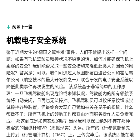
阅读下一篇
机载电子安全系统
鉴于近期发生的”德国之翼空难“事件，人们不禁提出这样一个问
题：如果有飞机驾驶员精神状况不稳定的话，如何才能确保飞机上
乘客的安全？我们能否采取一些安全措施来降低此类人为因素的风
险呢？答案是：可以，我们可通过大范围部署由波音公司和霍尼韦
尔公司（航空技术的最大开发商之一）联合研发的电子安全系统以
降低此类事件再次发生的风险。 该系统基于非常简单的工作原
理：一旦飞机驾驶舱出现危险或未知状况，驾驶舱内的所有领航系
统将自动关闭，且再也无法操控。飞机驾驶员可以按任意按钮或尝
试操控各种装置，但最终会发现自己犹如被关在笼子的松鼠，什么
都做不了：所有飞机上的领航工作都将由地面服务操作人员负责完
成。 那这到底是如何实现的呢？当然我可以保证绝对不存在那种
极客式的操纵杆和VR（虚拟现实）头盔。所有的飞行参数都预先
上传到飞行管理计算机（FMC）上。上传完毕后，该系统即能在地