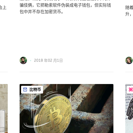
骗伎俩，它把勒索软件伪装成电子钱包，但实际钱
会上
随
包中并不存在加密货币。
升
2018 年02 月1日
比特币