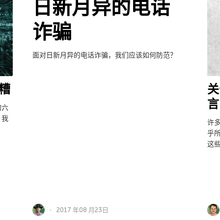
日新月异的电话
诈骗
面对日新月异的电话诈骗，我们应该如何防范？
糟
关
言
的六
，我
许
。
乎
这
2017 年08 月23日