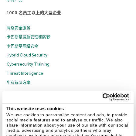
1000 名员工以上的大型企业
网络安全服务
卡巴斯基威胁管理和防御
卡巴斯基网络安全
Hybrid Cloud Security
Cybersecurity Training
Threat Intelligence
所有解决方案
© 2026 年 AO Kaspersky Lab 版权所有并保留所有权利。
隐私策略
反腐败政策
许可协议 B2C
许可协议 B2B
License Agreement B2B
This website uses cookies
京ICP备12053225号
京公网安备 11010102001169号
Cookies
We use cookies to personalise content and ads, to provide
social media features and to analyse our traffic. We also
share information about your use of our site with our social
联系我们
关于我们
合作伙伴
Blog
资源中心
新闻稿
media, advertising and analytics partners who may
combine it with other information that you’ve provided to