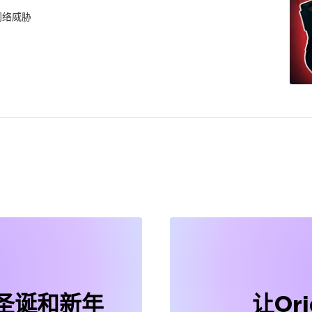
网络威胁
圣诞和新年
让Or