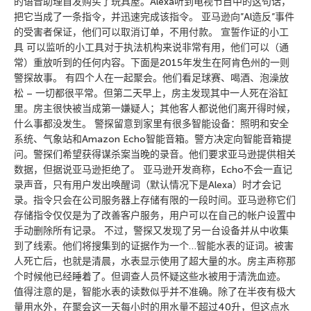
的语音助理自发购买了玩具屋。Alexa听到电视节目中的这句话，
把它当成了一条指令，并迅速完成该指令。 亚马逊向”Al造反”事件
的受害者保证，他们可以取消订单，不用付款。 宣誓作证的小工
具 可以监听的小工具对于执法机构来说非常有用，他们可以（通
常）重放听到的任何内容。下面是2015年发生在阿肯色州的一则
警探故事。 有四个人在一起聚会。他们看足球赛、喝酒、泡澡放
松 – 一切都很平常。但第二天早上，房主发现其中一人死在浴缸
里。房主很快被当成第一嫌疑人；其他客人都说他们离开得时候，
什么事都没发生。 警探留意到家里有很多智能设备：照明和安全
系统、气象站和Amazon Echo智能音箱。警方决定向智能音箱提
问。警探们希望获得谋杀案当晚的录音。他们要求亚马逊提供相关
数据，但据说亚马逊拒绝了。 亚马逊开发商称，Echo不会一直记
录声音，只有用户发出唤醒词（默认情况下是Alexa）时才会记
录。指令只会在公司服务器上存储有限的一段时间。亚马逊称它们
存储指令仅仅是为了改善客户服务，用户可以在自己的帐户设置中
手动删除所有记录。 不过，警探又发现了另一台设备并从中收集
到了线索。他们将搜集到的证据作为一个…智能水表的证词。被害
人死亡后，也就是清晨，水表显示使用了超大量的水。房主声称那
个时候他已经睡着了。但调查人员怀疑这些水被用于清洗血迹。
值得注意的是，智能水表的读数似乎并不准确。除了在半夜有极大
量用水外，在聚会这一天每小时的用水量不超过40升，但这点水