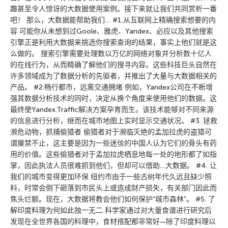
趣甚至令人惊讶的大数据使用案例。接下来就让我们共同赏析一番
吧！ 那么，大数据能帮助我们… #1.从互联网上精确搜索想要的内
容 可能你从未想到过Goole、雅虎、Yandex、必应以及其他搜索
引擎正是利用大数据来挑选你搜索查询的结果，事实上他们就是这
么做的。 搜索引擎需要处理数以万亿的网络对象并分析数十亿人
的在线行为，从而精确了解他们的搜寻内容。这些科技巨头自然在
许多领域成为了数据分析的先驱者，并推出了大量与大数据相关的
产品。 #2.畅行都市，远离交通拥堵 例如，Yandex公司在不断增
强其数据分析技术的同时，决定从换个角度来使用他们的数据。这
最终使Yandex.Traffic解决方案孕育而生。该技术能够对不同来源
的信息进行分析，继而在城市地图上实时显示交通状况。 #3. 拯救
濒危动物，抓捕偷猎者 偷猎者对于濒临灭绝的孟加拉虎的盗猎可
谓屡禁不止，这主要是因为一些迷信的中国人认为它们的骨头有药
用的价值。这些偷猎者对于孟加拉虎栖息地每一处的地形都了如指
掌，因此执法人员很难抓到他们，但却可以借助…大数据。 #4. 让
我们的城市变得更加环保 纽约市由于一些古树年代久远且缺少照
料，时常会倒下砸落到市民头上或造成财产损失，有关部门因此而
焦头烂额。现在，大数据将教会他们如何保护”城市森林”。 #5. 了
解印度料理为何如此独一无二 科学家通过对大量食谱进行研究后
发现在全世界各国的料理中，食材搭配都非常好—除了印度料理以