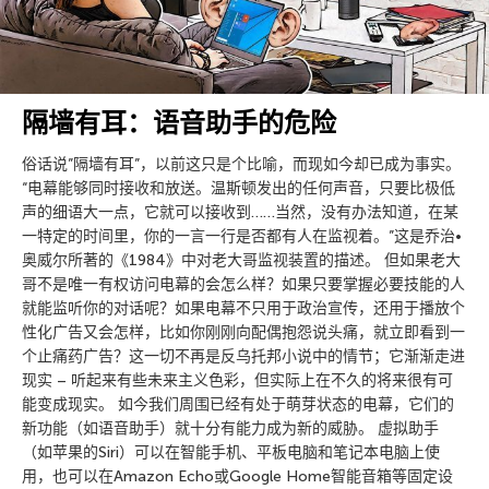
隔墙有耳：语音助手的危险
俗话说”隔墙有耳”，以前这只是个比喻，而现如今却已成为事实。
“电幕能够同时接收和放送。温斯顿发出的任何声音，只要比极低
声的细语大一点，它就可以接收到……当然，没有办法知道，在某
一特定的时间里，你的一言一行是否都有人在监视着。”这是乔治•
奥威尔所著的《1984》中对老大哥监视装置的描述。 但如果老大
哥不是唯一有权访问电幕的会怎么样？如果只要掌握必要技能的人
就能监听你的对话呢？如果电幕不只用于政治宣传，还用于播放个
性化广告又会怎样，比如你刚刚向配偶抱怨说头痛，就立即看到一
个止痛药广告？这一切不再是反乌托邦小说中的情节；它渐渐走进
现实 – 听起来有些未来主义色彩，但实际上在不久的将来很有可
能变成现实。 如今我们周围已经有处于萌芽状态的电幕，它们的
新功能（如语音助手）就十分有能力成为新的威胁。 虚拟助手
（如苹果的Siri）可以在智能手机、平板电脑和笔记本电脑上使
用，也可以在Amazon Echo或Google Home智能音箱等固定设