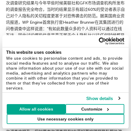
次调查研究结果与今年早些时候美联社和GFK市场调查机构所发布
的调查报告完全吻合，当时的结果显示有超过60%的受访者表示自
己对个人隐私的关切程度更甚于对恐怖袭击的防范。据美国商业资
讯报道，WP Engine首席执行官Heather Brunner在其集团进行的
问卷调查中这样说道：”有如此数量众多的个人资料可以通过在线
互访，因此讨论哪些信息是真正属于个人隐私比以往任何时候都显
得重要。”99%的美国人表达了对在线隐私的担忧，当你想到一些
共享数据的敏感程度—从银行记录到情感关系—有时甚至在公共平
This website uses cookies
台上就能直接访问，那如此多的人表示对这一问题的担心也完全可
We use cookies to personalise content and ads, to provide
以理解。” “有如此数量众多的个人资料可以在线进行互访，因此讨
social media features and to analyse our traffic. We also
论哪些信息是真正属于个人隐私比以往任何时候都显得重要。” –
share information about your use of our site with our social
media, advertising and analytics partners who may
来自WP Engine的Heather Brunner表示。 在WP的调查中，受访
combine it with other information that you’ve provided to
者表示最关切的问题依次是社交媒体、电子邮件以及搜索引擎，分
them or that they’ve collected from your use of their
别占到了总受访人数的66%、56%和52%。这些调查结果无不体现
services.
了受访者对通过这些媒介泄露隐私的担忧。此外，资金安全也同样
Show details
是受访者最关切的问题：71%的美国人表示最担心在访问网银账户
或其它资金数据时的在线隐私安全；网购成为仅次于网银的第二令
Allow all cookies
Customize
人担心的资金安全问题，有57%的受访者表达了对这些在线交互安
全的担忧。 与此同时，还有93%的受访者表示认为对至少一部分
Use necessary cookies only
自己的数字信息拥有绝对的所有权。云存储网络安全问题并未在本