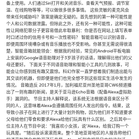
备上使用。人们通过Siri打开和关闭音乐、查看天气预报、调节室
温、在线购物等等，可以做很多很多事情。 这些灵敏的麦克风会
带来任何威胁吗？答案是确定无疑的。首先想到的第一种可能性是
个人和公司数据泄露。但除此之外，还有另一种可能性，这种可能
性让网络犯罪分子更容易借此牟取暴利：你是否在网站上填写表单
时口述过你的信用卡号和一次性密码？ 智能音箱可以识别语音，
即便周围环境嘈杂或有音乐播放也不受影响。你甚至无需说得很清
楚，智能音箱就能领会：根据我的经验，常见的Android平板电脑
上安装的Google语音助理对于3岁孩子的话语，理解得比他们的父
母还要好。 下面关于不同语音助理和智能小工具的几则故事，可
能会让你感到既有趣又震惊。科幻作家一直梦想着我们制造出能与
其交谈的机器，但即便是他们也完全想不到这些现实生活中发生的
情况。 音箱造反 2017年1月，加利福尼亚州圣地亚哥CW6频道播
出了一则有趣的新闻，是关于亚马逊Echo音箱（配备Alexa虚拟助
手）漏洞的。 节目主持人解释说，该系统无法根据语音来区分不
同的人，这意味着Alexa会遵循周围任何人发出的指令。结果，这
导致小孩子在网上进行了大量计划外购物，因为他们并不知道要求
父母给他们零食和要求Alexa给他们玩具有什么区别。 之后其中一
位主持人在节目中说：”我喜欢小女孩，说”Alexa，给我订购一个
玩具屋。””随后投诉滚滚而来。整个圣地亚哥地区的人报告称他们