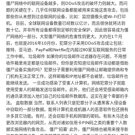
僵尸网络中的联网设备越多，则DDoS攻击的破坏力则越大。而问
题的关键在于，几乎任何联网设备都能被用来实施这类攻击，包括
那些你从未想到过会联网的设备，比如：监控摄像头或Wi-Fi打印
机。 目前，全球联网设备数量已经数以亿计，而且很快就将达到
数十亿。并非所有设备都得到足够的安全保护，因此很容易成为僵
尸网络的一部分。大型僵尸网络的危害性则更大。大约在1个月
前，也就是2016年10月份，犯罪分子采用DDoS攻击成让包括：
推特、亚马逊、PayPal和Netflix在内超过80家互联网服务的日常
工作中断。 垃圾邮件 如果你的垃圾邮件过滤器存在问题，不用想
收件箱里肯定都是垃圾邮件。但你是否知道垃圾邮件活动都是借助
僵尸设备实施的吗？犯罪分子需要利用僵尸网络让邮箱提供商和专
门机构无法正常工作，这样邮箱和IP地址都不会被禁，垃圾邮件也
能继续发送。 一旦成功感染了受害人计算机，网络犯罪分子就能
使用受害人的邮箱发送垃圾邮件。此外，他们还会将受感染邮箱内
的通讯录添加入他们自己的垃圾邮件数据库。这实在是个卑鄙的手
法。 盗取数据 当然，联系人列表只是犯罪分子从遭黑客入侵设备
中窃取的一部分数据。能将计算机变成机器人的恶意软件包还拥有
许多其它功能。有时，还会窃取手机和网银的密码。有些木马还会
更改浏览器内的网页，从而对诸如信用卡PIN码之类的重要个人数
据实施网络钓鱼攻击。 僵尸’招募’ 此外，僵尸网络也被用来搜寻新