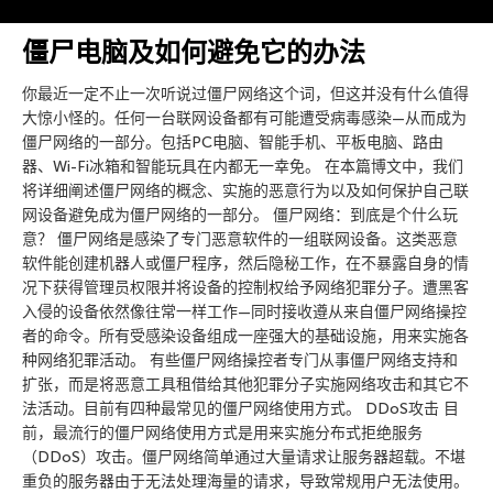
僵尸电脑及如何避免它的办法
你最近一定不止一次听说过僵尸网络这个词，但这并没有什么值得
大惊小怪的。任何一台联网设备都有可能遭受病毒感染—从而成为
僵尸网络的一部分。包括PC电脑、智能手机、平板电脑、路由
器、Wi-Fi冰箱和智能玩具在内都无一幸免。 在本篇博文中，我们
将详细阐述僵尸网络的概念、实施的恶意行为以及如何保护自己联
网设备避免成为僵尸网络的一部分。 僵尸网络：到底是个什么玩
意？ 僵尸网络是感染了专门恶意软件的一组联网设备。这类恶意
软件能创建机器人或僵尸程序，然后隐秘工作，在不暴露自身的情
况下获得管理员权限并将设备的控制权给予网络犯罪分子。遭黑客
入侵的设备依然像往常一样工作—同时接收遵从来自僵尸网络操控
者的命令。所有受感染设备组成一座强大的基础设施，用来实施各
种网络犯罪活动。 有些僵尸网络操控者专门从事僵尸网络支持和
扩张，而是将恶意工具租借给其他犯罪分子实施网络攻击和其它不
法活动。目前有四种最常见的僵尸网络使用方式。 DDoS攻击 目
前，最流行的僵尸网络使用方式是用来实施分布式拒绝服务
（DDoS）攻击。僵尸网络简单通过大量请求让服务器超载。不堪
重负的服务器由于无法处理海量的请求，导致常规用户无法使用。