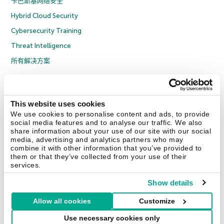
卡巴斯基网络安全
Hybrid Cloud Security
Cybersecurity Training
Threat Intelligence
所有解决方案
© 2026 年 AO Kaspersky Lab 版权所有并保留所有权利。
隐私策略
反腐败政策
许可协议 B2C
许可协议 B2B
License Agreement B2B
This website uses cookies
京ICP备12053225号
京公网安备 11010102001169号
Cookies
We use cookies to personalise content and ads, to provide
social media features and to analyse our traffic. We also
share information about your use of our site with our social
联系我们
关于我们
合作伙伴
Blog
资源中心
新闻稿
media, advertising and analytics partners who may
combine it with other information that you’ve provided to
them or that they’ve collected from your use of their
Securelist
Eugene Personal Blog
services.
Show details
Allow all cookies
Customize
中国 (China)
Use necessary cookies only