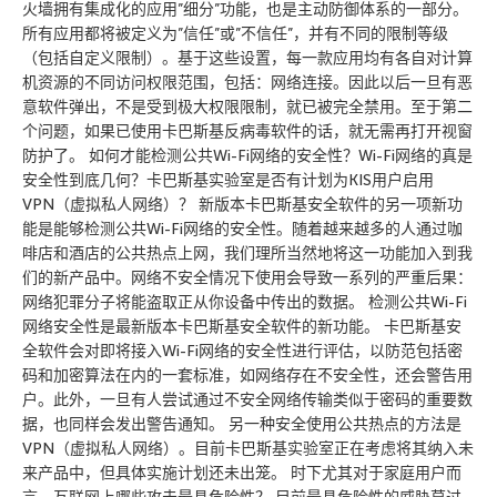
火墙拥有集成化的应用”细分”功能，也是主动防御体系的一部分。
所有应用都将被定义为”信任”或”不信任”，并有不同的限制等级
（包括自定义限制）。基于这些设置，每一款应用均有各自对计算
机资源的不同访问权限范围，包括：网络连接。因此以后一旦有恶
意软件弹出，不是受到极大权限限制，就已被完全禁用。至于第二
个问题，如果已使用卡巴斯基反病毒软件的话，就无需再打开视窗
防护了。 如何才能检测公共Wi-Fi网络的安全性？Wi-Fi网络的真是
安全性到底几何？卡巴斯基实验室是否有计划为KIS用户启用
VPN（虚拟私人网络）？ 新版本卡巴斯基安全软件的另一项新功
能是能够检测公共Wi-Fi网络的安全性。随着越来越多的人通过咖
啡店和酒店的公共热点上网，我们理所当然地将这一功能加入到我
们的新产品中。网络不安全情况下使用会导致一系列的严重后果：
网络犯罪分子将能盗取正从你设备中传出的数据。 检测公共Wi-Fi
网络安全性是最新版本卡巴斯基安全软件的新功能。 卡巴斯基安
全软件会对即将接入Wi-Fi网络的安全性进行评估，以防范包括密
码和加密算法在内的一套标准，如网络存在不安全性，还会警告用
户。此外，一旦有人尝试通过不安全网络传输类似于密码的重要数
据，也同样会发出警告通知。 另一种安全使用公共热点的方法是
VPN（虚拟私人网络）。目前卡巴斯基实验室正在考虑将其纳入未
来产品中，但具体实施计划还未出笼。 时下尤其对于家庭用户而