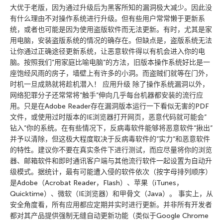
大优于老版，因为通过升级后为黑客所知的漏洞极大减少。因此没
有什么理由不对操作系统进行升级。但有些用户常常懒于更新系
统，或者也可能是因为使用盗版软件而无法更新。有时，尤其是家
用电脑，安装盗版系统的情况的确存在。但缺点是，盗版系统无法
让你通过正确途径更新系统，让恶意软件得以有机会进入你的电
脑。按照我们”用家庭比喻电脑”的方法，旧版本操作系统好比是一
座饱经风雨的房子，墙壁上有许多的小洞。而盗贼们就等在门外，
时机一旦成熟就将趁机潜入！ 应用升级 除了操作系统漏洞以外，
网络犯罪分子还常常将”触手”伸向几乎每台机器都安装的流行应
用。只是在Adobe Reader存在漏洞版本运行一下看似无害的PDF
文件，或使用过时版本的IE浏览器打开网页，恶意代码就可能会”
钻入”你的系统。在有些情况下，反病毒软件能够将恶意软件”揪出”
并予以清除，但这极大程度取决于反病毒软件的”实力”和恶意软件
的特性。建议你不要在真实条件下进行测试，而应尽量将你的浏览
器、邮箱软件和即时通讯客户端与其他流行软件一起设置为自动升
级模式。据统计，最有可能遭入侵的软件依次（按字母排列顺序）
是Adobe（Acrobat Reader，Flash）、苹果（iTunes，
Quicktime）、微软（IE浏览器）和甲骨文（Java）。 事实上，从
安全角度看，所有应用都应定期并实时进行更新。并非所有开发者
都对其产品提供强制无缝自动更新功能（类似于Google Chrome