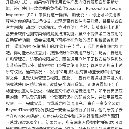
升级的方式）。如果你在所使用软件产品内没有发现自动更新功
能，还可使用一款优秀的免费软件Secunia – Personal Software
Inspector（PCI）来执行这一操作。 顺便说下，你还可以使用该
程序对你的系统进行扫描，发现是否有软件需要升级，甚至从各自
官方网站自动运行更新程序。绝对方便！ 当然，新版本的卡巴斯
基安全软件也拥有类似的漏洞扫描功能，虽然不提供第三方应用的
自动更新功能，但会告知用户可能存在危险的操作系统设置和组
件。 最低权限 在将”墙上的洞”修补完毕后，让我们再来加固”大门”
吧。你可能已经注意到，按照权限计算机用户分为：访客、普通用
户和管理员。访客的权限最低；而普通用户除了无权安装软件和改
变系统设置以外，能够根据自身需要使用电脑；管理员则拥有上述
所有权限。通常情况下，家用PC电脑只设有自动登录的单用户配
置文件，且默认为管理员权限。因此，一旦有病毒通过漏洞进入电
脑或诱使用户感染病毒，就能完全访问系统。 正确设置如下：自
动登录设置可以接受，但配置文件必须是普通用户。如果要安装应
用的话，可以登录到另一个受密码保护的配置文件，并使用管理员
权限。一旦完成安装，再重新登回普通用户。 来自一家安全公司
BeyondTrust的专家们对这一安全理念进行了测试。他们研究了去
年在Windows系统、Office办公软件和IE浏览器发现的所有漏洞
（总数超过200个）。结果显示，所有病毒入侵案例中的60%可以
通过使用有限权限的配置文件予以避免。对于那些会对系统造成严