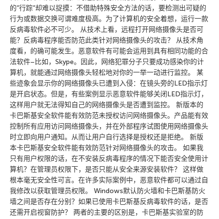
的”行踪”却难以捉摸：不借助特殊安全方法的话，要检测出可疑的
行为或数据交换可谓难度极高。为了计算机的安全着想，运行一款
反病毒软件必不可少。 从技术上看，远程打开网络摄像头是否可
能？反病毒程序能否防范此类针对网络摄像头的攻击？ 从技术角
度看，的确可能发生。恶意软件有可能会运用到具有相同功能的合
法软件–比如，Skype。因此，网络犯罪分子只要成功感染你的计
算机，就能通过网络摄像头轻松地对你的一举一动进行监控。 某
些迹象会显示你的网络摄像头已遭到入侵：在镜头旁的LED指示灯
是开启状态。但是，有些案例显示恶意软件能够关闭LED指示灯，
这样用户就无法得知自己的网络摄像头是否遭到监控。 新版本的
卡巴斯基安全软件能有效防范未授权访问网络摄像头。产品能有效
控制所有应用访问网络摄像头，并在外部程序试图使用网络摄像头
时立即向用户通知。从而让用户自行选择是授权还是拒绝。 新版
本卡巴斯基安全软件能有效防范针对网络摄像头的攻击。 如果我
只有用户权限的话，在不安装反病毒程序的情况下能否安全使用计
算机？在管理员权限下，是否只能从安全来源安装软件？ 这样做
根本毫无安全性可言。在许多实际案例中，恶意软件都可以通过自
我修改以获取管理员权限。 Windows默认防火墙和卡巴斯基防火
墙之间是否存在分别？如果已使用卡巴斯基反病毒软件的话，是否
还需开启视窗防护？ 两者的主要的区别是，卡巴斯基实验室的防