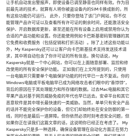
让手机自动发出警报声，即使设备已调至静音也同样有效。作为目
前最先进的技术，就算有人将你被盗设备内的SIM卡换成新的，所
有这些功能仍可运行。 此外，只要你登陆了该门户网站，你不仅
能管理产品许可证以及查看所有许可证的剩余时间，还能激活安全
保护、开启数据库更新，甚至还能在所有设备上启用或禁用你认为
合适的产品功能和设置。你还能使用例如卡巴斯基密码管理器的其
它免费和收费服务（包括促销和打折活动）。除了上述这些功能以
外，My Kaspersky还可以让客户向卡巴斯基技术支持发送技术请
求，其中将自动包含了你许可证的所有信息。换句话说，My
Kaspersky就是一个中心网站，你可以在上面随意部署、监控和修
改使用的所有安全保护功能。 正如我们在上文所提到的，只使用
一台电脑并只需要单个电脑保护功能的时代早已一去不复返。你的
Windows电脑或平板电脑早已成为网络攻击者们眼中的”香饽饽”，
背后的原因在于其处理能力和所存储的数据。过去Mac电脑和其它
苹果产品对基于网页威胁免疫的年代也早已远去。安卓平台和其它
恶意软件是其中增长最快速的一类威胁。当然，单单只有安全产品
的话并不能完全保护你的设备，但它们却始终处在安全防御的第一
线，同时也是最后一道屏障。但你依然必须时刻考虑安全问题，但
如果你正在读我们这篇文章的话，这说明你已经正在考虑了。 My
Kaspersky只是多一种选择，确保设备管理在自动化方面正在努力