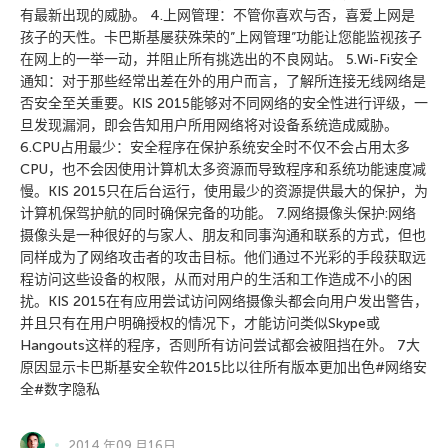
有最新出现的威胁。 4.上网管理：不管你喜欢与否，喜爱上网是
孩子的天性。卡巴斯基屡获殊荣的”上网管理”功能让您能监视孩子
在网上的一举一动，并阻止所有挑选出的不良网站。 5.Wi-Fi安全
通知：对于那些经常出差在外的用户而言，了解所连接无线网络是
否安全至关重要。KIS 2015能够对不同网络的安全性进行评级，一
旦发现漏洞，即会告知用户所用网络将对设备系统造成威胁。
6.CPU占用最少：安全程序在保护系统安全时不仅不会占用太多
CPU，也不会因使用计算机太多资源而导致程序和系统功能速度减
慢。KIS 2015只在后台运行，使用最少的资源提供最大的保护，为
计算机保驾护航的同时确保完备的功能。 7.网络摄像头保护:网络
摄像头是一种很好的与家人、朋友和同事沟通和联系的方式，但也
同样成为了网络攻击者的攻击目标。他们通过不光彩的手段获取远
程访问这些设备的权限，从而对用户的生活和工作造成不小的困
扰。KIS 2015在有应用尝试访问网络摄像头都会向用户发出警告，
并且只有在用户明确授权的情况下，才能访问类似Skype或
Hangouts这样的程序，否则所有访问尝试都会被阻挡在外。 7大
原因显示卡巴斯基安全软件2015比以往所有版本更加出色#网络安
全#数字隐私
2014 年09 月16日