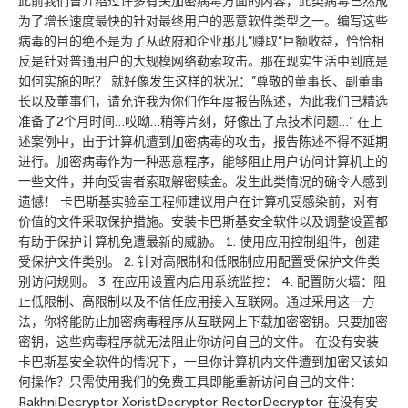
此前我们曾介绍过许多有关加密病毒方面的内容，此类病毒已然成
为了增长速度最快的针对最终用户的恶意软件类型之一。编写这些
病毒的目的绝不是为了从政府和企业那儿”赚取”巨额收益，恰恰相
反是针对普通用户的大规模网络勒索攻击。那在现实生活中到底是
如何实施的呢？ 就好像发生这样的状况：”尊敬的董事长、副董事
长以及董事们，请允许我为你们作年度报告陈述，为此我们已精选
准备了2个月时间…哎呦…稍等片刻，好像出了点技术问题…” 在上
述案例中，由于计算机遭到加密病毒的攻击，报告陈述不得不延期
进行。加密病毒作为一种恶意程序，能够阻止用户访问计算机上的
一些文件，并向受害者索取解密赎金。发生此类情况的确令人感到
遗憾！ 卡巴斯基实验室工程师建议用户在计算机受感染前，对有
价值的文件采取保护措施。安装卡巴斯基安全软件以及调整设置都
有助于保护计算机免遭最新的威胁。 1. 使用应用控制组件，创建
受保护文件类别。 2. 针对高限制和低限制应用配置受保护文件类
别访问规则。 3. 在应用设置内启用系统监控： 4. 配置防火墙：阻
止低限制、高限制以及不信任应用接入互联网。通过采用这一方
法，你将能防止加密病毒程序从互联网上下载加密密钥。只要加密
密钥，这些病毒程序就无法阻止你访问自己的文件。 在没有安装
卡巴斯基安全软件的情况下，一旦你计算机内文件遭到加密又该如
何操作？只需使用我们的免费工具即能重新访问自己的文件：
RakhniDecryptor XoristDecryptor RectorDecryptor 在没有安