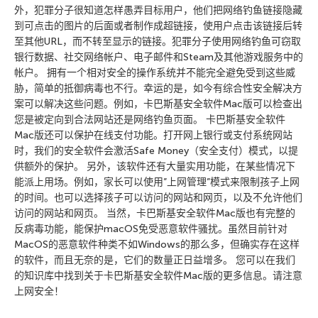
外，犯罪分子很知道怎样愚弄目标用户，他们把网络钓鱼链接隐藏
到可点击的图片的后面或者制作成超链接，使用户点击该链接后转
至其他URL，而不转至显示的链接。犯罪分子使用网络钓鱼可窃取
银行数据、社交网络帐户、电子邮件和Steam及其他游戏服务中的
帐户。 拥有一个相对安全的操作系统并不能完全避免受到这些威
胁，简单的抵御病毒也不行。幸运的是，如今有综合性安全解决方
案可以解决这些问题。例如，卡巴斯基安全软件Mac版可以检查出
您是被定向到合法网站还是网络钓鱼页面。 卡巴斯基安全软件
Mac版还可以保护在线支付功能。打开网上银行或支付系统网站
时，我们的安全软件会激活Safe Money（安全支付）模式，以提
供额外的保护。 另外，该软件还有大量实用功能，在某些情况下
能派上用场。例如，家长可以使用”上网管理”模式来限制孩子上网
的时间。也可以选择孩子可以访问的网站和网页，以及不允许他们
访问的网站和网页。 当然，卡巴斯基安全软件Mac版也有完整的
反病毒功能，能保护macOS免受恶意软件骚扰。虽然目前针对
MacOS的恶意软件种类不如Windows的那么多，但确实存在这样
的软件，而且无奈的是，它们的数量正日益增多。 您可以在我们
的知识库中找到关于卡巴斯基安全软件Mac版的更多信息。请注意
上网安全！