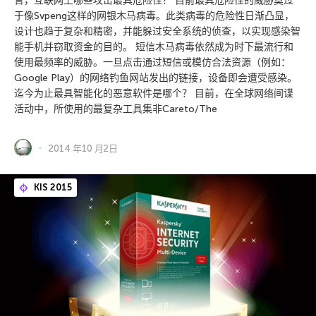
言，互联网上哪些攻击最具危险性？ 目前最具危险性的威胁莫过
于像Svpeng这样的网银木马病毒。此类病毒的危险性日渐凸显，
设计也趋于复杂和精密，并能躲过安全系统的侦查，以实现感染智
能手机并窃取资金的目的。 短信木马病毒依然成为时下最流行和
使用最频率的威胁。一旦点击通过短信或模仿合法资源（例如：
Google Play）的网络钓鱼网站发出的链接，设备即会遭受感染。
迄今为止最具智能化的恶意软件是哪个？ 目前，在全球网络间谍
活动中，所使用的最复杂工具集非Careto/The
2014 年10 月2日
KIS 2015