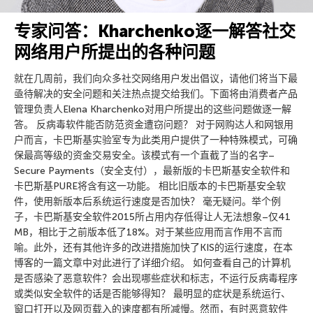
专家问答：Kharchenko逐一解答社交
网络用户所提出的各种问题
就在几周前，我们向众多社交网络用户发出倡议，请他们将当下最
亟待解决的安全问题和关注热点提交给我们。下面将由消费者产品
管理负责人Elena Kharchenko对用户所提出的这些问题做逐一解
答。 反病毒软件能否防范资金遭窃问题？ 对于网购达人和网银用
户而言，卡巴斯基实验室专为此类用户提供了一种特殊模式，可确
保最高等级的资金交易安全。该模式有一个直截了当的名字–
Secure Payments（安全支付），最新版的卡巴斯基安全软件和
卡巴斯基PURE将含有这一功能。 相比旧版本的卡巴斯基安全软
件，使用新版本后系统运行速度是否加快？ 毫无疑问。举个例
子，卡巴斯基安全软件2015所占用内存低得让人无法想象–仅41
MB，相比于之前版本低了18%。对于某些应用而言作用不言而
喻。此外，还有其他许多的改进措施加快了KIS的运行速度，在本
博客的一篇文章中对此进行了详细介绍。 如何查看自己的计算机
是否感染了恶意软件？会出现哪些症状和标志，不运行反病毒程序
或类似安全软件的话是否能够得知？ 最明显的症状是系统运行、
窗口打开以及网页载入的速度都有所减慢。然而，有时恶意软件