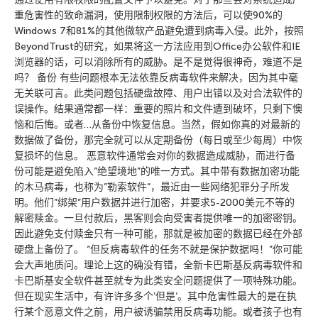
重危害性的致命漏洞，使用限制权限的方法后，可以使90%的
Windows 7和81%的其他微软产品避免遭到病毒入侵。此外，按照
BeyondTrust的研究，如果将这一方法应用到Office办公软件和IE
浏览器的话，可以消除所有的威胁。是不是觉得很神奇，难道不是
吗？ 备份 有些问题根本无法依靠反病毒软件来解决，因为其中毫
无关联可言。此类问题包括硬盘故障、用户出错以及对合法软件的
误操作。结果通常都一样：重要的照片和文件遭到破坏，只剩下懊
恼和后悔。或者…从备份中恢复信息。当然，假如你真的对最新的
数据做了备份，那完全就可以从定期备份（每日或至少每周）中恢
复损坏的信息。 恶意软件通常会对你的数据造成威胁，而进行备
份可能是避免陷入”绝望境地”的唯一方式。其中带有数据加密功能
的木马病毒，也称为”勒索软件“，最近由一些网络犯罪分子所发
明。他们”绑架”用户数据并进行加密，并要求5-2000美元不等的
解密赎金。一旦付款后，黑客则会向受害者提供唯一的加密密钥。
因此避免支付赎金只有一种可能，那就是被加密的数据已经在外部
硬盘上备份了。 “但反病毒软件的任务不就是保护数据吗！”你可能
会大声地质问。理论上这的确没有错，全新卡巴斯基反病毒软件和
卡巴斯基安全软件甚至就专为此类安全问题提供了一项特殊功能。
但在现实生活中，有许许多多个’但是’。其中危害性最大的是在执
行某个恶意文件之前，用户被诱骗禁用反病毒功能。或者孩子也有