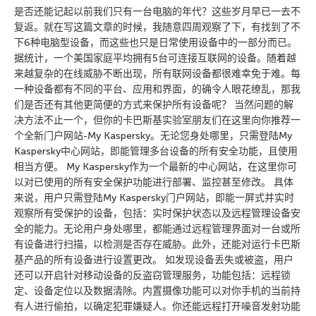
是否还能记起以前我们只有一台电脑的年代？这些岁月早已一去不
复返。就在写这篇文章的时候，我随意四周观察了下，有找到了不
下6种电脑型设备，而这些也只是日常使用设备中的一部分而已。
据统计，一个美国家庭平均拥有5台可连接互联网的设备。随着越
来越复杂的在线威胁不断出现，所有联网设备都很难幸免于难。每
一种设备都有不同的平台、应用和界面，的确令人眼花缭乱，那我
们是否还有其他更简便的方式来保护所有设备呢？ 当然问题的解
决方法不止一个，但你的卡巴斯基实验室朋友们在这里向你推荐一
个全新门户网站-My Kaspersky。无论您身处哪里，只需登陆My
Kaspersky中心网站，即能管理多台设备的所有安全功能，且使用
相当方便。 My Kaspersky作为一个最新的中心网站，在这里你可
以对已使用的所有安全保护功能进行部署、监控甚至修改。 具体
来说，用户只需登陆My Kaspersky门户网站，即能一屏式并实时
观察所有受保护的设备，包括：实时保护状态以及远程管理设备安
全的能力。无论用户身处哪里，都能通过远程管理界面对一台或所
有设备进行扫描，以检测是否存在威胁。此外，还能对运行卡巴斯
基产品的所有设备进行设置更改。 如发现设备丢失或被盗，用户
还可以开启针对移动设备的反盗窃管理服务，功能包括：远程锁
定、设备定位以及数据清除。内置摄像功能可以对你手机的当前持
有人进行偷拍，以确定犯罪嫌疑人。你还能远程打开噪音发射功能