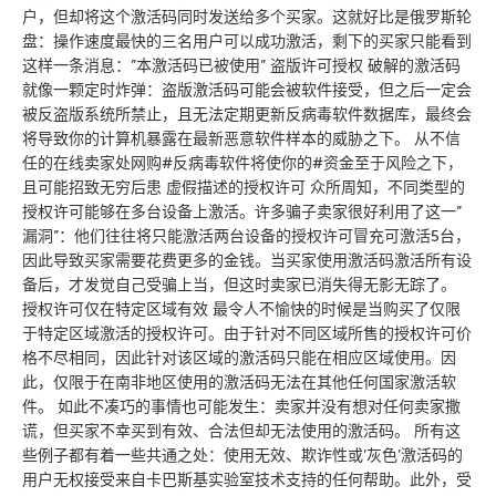
户，但却将这个激活码同时发送给多个买家。这就好比是俄罗斯轮
盘：操作速度最快的三名用户可以成功激活，剩下的买家只能看到
这样一条消息：”本激活码已被使用” 盗版许可授权 破解的激活码
就像一颗定时炸弹：盗版激活码可能会被软件接受，但之后一定会
被反盗版系统所禁止，且无法定期更新反病毒软件数据库，最终会
将导致你的计算机暴露在最新恶意软件样本的威胁之下。 从不信
任的在线卖家处网购#反病毒软件将使你的#资金至于风险之下，
且可能招致无穷后患 虚假描述的授权许可 众所周知，不同类型的
授权许可能够在多台设备上激活。许多骗子卖家很好利用了这一”
漏洞”：他们往往将只能激活两台设备的授权许可冒充可激活5台，
因此导致买家需要花费更多的金钱。当买家使用激活码激活所有设
备后，才发觉自己受骗上当，但这时卖家已消失得无影无踪了。
授权许可仅在特定区域有效 最令人不愉快的时候是当购买了仅限
于特定区域激活的授权许可。由于针对不同区域所售的授权许可价
格不尽相同，因此针对该区域的激活码只能在相应区域使用。因
此，仅限于在南非地区使用的激活码无法在其他任何国家激活软
件。 如此不凑巧的事情也可能发生：卖家并没有想对任何卖家撒
谎，但买家不幸买到有效、合法但却无法使用的激活码。 所有这
些例子都有着一些共通之处：使用无效、欺诈性或’灰色’激活码的
用户无权接受来自卡巴斯基实验室技术支持的任何帮助。此外，受