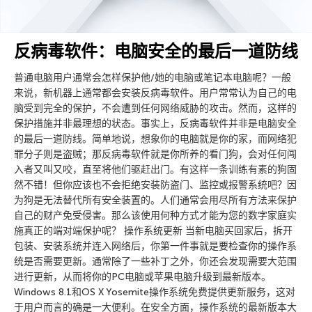
反病毒软件：电脑安全的最后一道防线
普通电脑用户通常会怎样保护他/她的电脑或笔记本电脑呢？一般
来说，新机器上通常都会安装反病毒软件。用户常常认为自己的电
脑受到完全的保护，不会遭到任何网络威胁的攻击。然而，这样的
保护措施并非最理想的状态。事实上，反病毒软件并非是电脑安全
的最后一道防线。简单地说，想象你的电脑就是你的家，而网络犯
罪分子则是盗贼；那反病毒软件就是你所养的看门狗，会对任何闯
入者又叫又咬，直至将他们驱赶出门。有这样一条训练有素的狗固
然不错！但你应该也不会拒绝安装防盗门、监控或报警系统吧？因
为狗是无法替代所有安全装置的。人们通常会用尽所有方法来保护
自己的财产免受侵害。那么该使用何种方式才能为您的数字家庭实
施真正的端对端保护呢？ 操作系统更新 当新电脑买回家后，拆开
包装、安装系统并连入网络后，你第一件事就是要检查你的操作系
统是否需要更新。通常除了一些补丁之外，你还会发现需要大范围
进行更新，从而将你的PC电脑或苹果电脑升级到最新版本。
Windows 8.1和OS X Yosemite操作系统免费提供更新服务，这对
于用户而言的确是一大便利。在安全方面，操作系统的最新版本大