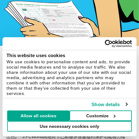
十大专业网站极力推荐卡巴斯基安全软
This website uses cookies
件2015
We use cookies to personalise content and ads, to provide
social media features and to analyse our traffic. We also
share information about your use of our site with our social
多家安全领域专业网站对全新卡巴斯基安全软件2015极力推荐，
media, advertising and analytics partners who may
对于新产品的防御能力、易用性以及资源占用少等特点更是赞不绝
combine it with other information that you’ve provided to
them or that they’ve collected from your use of their
口。我们不便评价自己的产品，下面让我们一起来听听安全领域的
services.
十大专业网站是如何评价我们的新产品： 安全领域十大专业网站
对全新卡巴斯基安全软件2015极力推荐 1.7 Tutorials网站表示，
Show details
KIS 2015″继续向市场交付最出色的反恶意软件保护功能，其性能
Allow all cookies
Customize
影响对于最新电脑和设备几乎可以忽略不计。” 2.Betanews网站这
样写道：”卡巴斯基安全软件2015在一些重要的安全功能方面更胜
Use necessary cookies only
一筹：这是一套精确且可靠的安全产品，在防范恶意软件方面尤其
出色。” 3.PCWorld网站对卡巴斯基多设备版的保护功能极力推