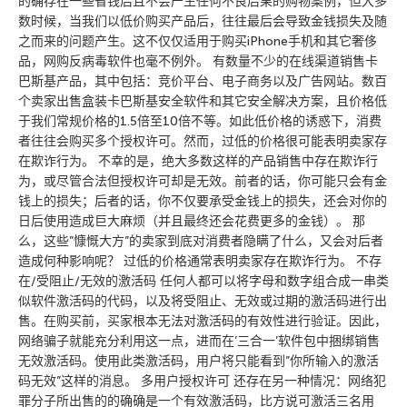
的确存在一些省钱后且不会产生任何不良后果的购物案例，但大多
数时候，当我们以低价购买产品后，往往最后会导致金钱损失及随
之而来的问题产生。这不仅仅适用于购买iPhone手机和其它奢侈
品，网购反病毒软件也毫不例外。 有数量不少的在线渠道销售卡
巴斯基产品，其中包括：竞价平台、电子商务以及广告网站。数百
个卖家出售盒装卡巴斯基安全软件和其它安全解决方案，且价格低
于我们常规价格的1.5倍至10倍不等。如此低价格的诱惑下，消费
者往往会购买多个授权许可。然而，过低的价格很可能表明卖家存
在欺诈行为。 不幸的是，绝大多数这样的产品销售中存在欺诈行
为，或尽管合法但授权许可却是无效。前者的话，你可能只会有金
钱上的损失；后者的话，你不仅要承受金钱上的损失，还会对你的
日后使用造成巨大麻烦（并且最终还会花费更多的金钱）。 那
么，这些”慷慨大方”的卖家到底对消费者隐瞒了什么，又会对后者
造成何种影响呢？ 过低的价格通常表明卖家存在欺诈行为。 不存
在/受阻止/无效的激活码 任何人都可以将字母和数字组合成一串类
似软件激活码的代码，以及将受阻止、无效或过期的激活码进行出
售。在购买前，买家根本无法对激活码的有效性进行验证。因此，
网络骗子就能充分利用这一点，进而在’三合一’软件包中捆绑销售
无效激活码。使用此类激活码，用户将只能看到”你所输入的激活
码无效”这样的消息。 多用户授权许可 还存在另一种情况：网络犯
罪分子所出售的的确确是一个有效激活码，比方说可激活三名用