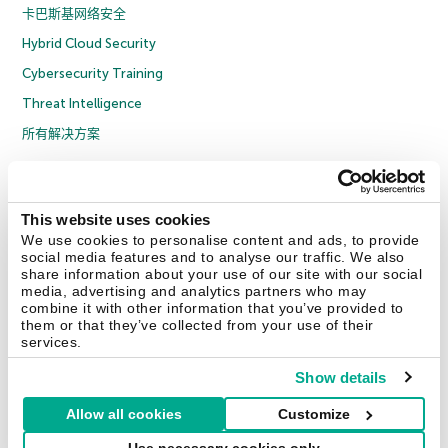
卡巴斯基网络安全
Hybrid Cloud Security
Cybersecurity Training
Threat Intelligence
所有解决方案
© 2026 年 AO Kaspersky Lab 版权所有并保留所有权利。
隐私策略
反腐败政策
许可协议 B2C
许可协议 B2B
License Agreement B2B
This website uses cookies
京ICP备12053225号
京公网安备 11010102001169号
Cookies
We use cookies to personalise content and ads, to provide
social media features and to analyse our traffic. We also
share information about your use of our site with our social
联系我们
关于我们
合作伙伴
Blog
资源中心
新闻稿
media, advertising and analytics partners who may
combine it with other information that you’ve provided to
them or that they’ve collected from your use of their
Securelist
Eugene Personal Blog
services.
Show details
Allow all cookies
Customize
中国 (China)