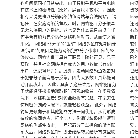
钓鱼问题同样日益突出。由于智能手机和平台电脑
内
在技术上的独特性（比如，屏幕尺寸较小），因此
费软件
相对来说更难以分辨网络钓鱼网站与合法网站。 请
In
记住，在实施网络钓鱼攻击时，网络犯罪分子根本
还
无需入侵用户的系统。这也是为什么说目前没有任
有
何平台有能力完全防范网络钓鱼攻击，从而使之通
新
用化。 网络犯罪分子的”金矿” 网络钓鱼在短期内无
软
法”消退”的原因是能为网络犯罪分子带来巨额的经
方
济收益。网络钓鱼工具在互联网上随处可见，易于
险的
获取，并且社交网络拥有庞大的用户数量（有6亿
洞
用户，还记得吗？）。此外，发动网络钓鱼攻击对
已
于犯罪分子而言易于反掌，因为大多数工具都能自
通
动开展攻击。 因此，具备了这些优势，网络犯罪分
了
子就能轻轻松松地赚取相当可观的收益。在多数情
身
况下，网络钓鱼者只对资金数据有兴趣。在无需任
常
何周密计划的情况下，就能轻松获益。 此外，网络
置
钓鱼更倾向于和其他犯罪方法一同使用，从而形成
通
有效的协同效应。打个比方，你通过垃圾邮件遭到
访
网络钓鱼邮件攻击，一旦犯罪分子掌握你的所有联
受
系人后，网络钓鱼邮件即会继续转发给所有这些联
的