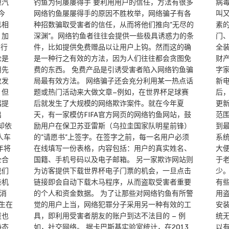
但汽
钓鱼为何屡屡得手 要利用用户的信任，方法有很多
病
今
网络钓鱼屡屡得手的原因不胜枚举，网络骗子有各
叫
已相
种招数骗取受害者的信任，从而将他们推向”无尽的
素
，加
深渊”。网络钓鱼者往往会提供一些极具诱惑力的条
门
车行
件，比如提供免费赠品以让用户上钩。然而这的确
全
论是
是一种行之有效的方法，因为人们往往都会贪图免
财
用先
费的东西。 免费产品是引诱受害者陷入网络钓鱼骗
字
数发
局最有效方法。 网络骗子还会充分利用某一热点话
新
；但
题或热门活动来大做文章–例如，在世界杯足球赛
后
幅提
后就发生了大规模的网络欺诈案件。就在今年夏
更
出
天，有一家模仿FIFA官方网页的网络钓鱼网站，鼓
范
却依
励用户在保卫苏亚雷斯（乌拉圭国家队明星前锋）
到最
人车
的”请愿书”上签字。在签字之前，每一名用户必须
系
年将
在线填写一份表格，内容包括：用户的真实姓名、
大
全合
国籍、手机号码以及电子邮箱。 另一家欺诈网站则
于
我们
为访客提供下载世界杯电子门票的机会，一旦点击
少
些机
链接即会自动下载木马程序，从而盗取受害者重要
有
消
的个人和资金数据。 为了让那些对网络钓鱼有所警
用
生在
觉的用户上当，网络犯罪分子采用另一种有效的工
安
童也
具，即利用受害者朋友的账户到达不法目的 – 例
统
静态
如，社交网络。 据卡巴斯基实验室统计，在2013
以