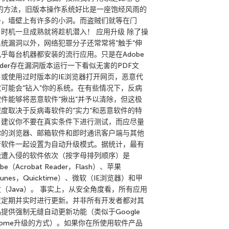
”的方法，旧版本操作系统好比是一座饱经风雨的
子，墙壁上有许多的小洞。而盗贼们就等在门
，时机一旦成熟就将趁机潜入！ 应用升级 除了操
系统漏洞以外，网络犯罪分子还常常将”触手”伸
乎每台机器都安装的流行应用。只是在Adobe
ader存在漏洞版本运行一下看似无害的PDF文
，或使用过时版本的IE浏览器打开网页，恶意代
就可能会”钻入”你的系统。在有些情况下，反病
软件能够将恶意软件”揪出”并予以清除，但这极
程度取决于反病毒软件的”实力”和恶意软件的特
。建议你不要在真实条件下进行测试，而应尽量
你的浏览器、邮箱软件和即时通讯客户端与其他
行软件一起设置为自动升级模式。据统计，最有
能遭入侵的软件依次（按字母排列顺序）是
obe（Acrobat Reader，Flash）、苹果
Tunes，Quicktime）、微软（IE浏览器）和甲
（Java）。 事实上，从安全角度看，所有应用
应定期并实时进行更新。并非所有开发者都对其
提供强制无缝自动更新功能（类似于Google
rome升级的方式）。如果你在所使用软件产品