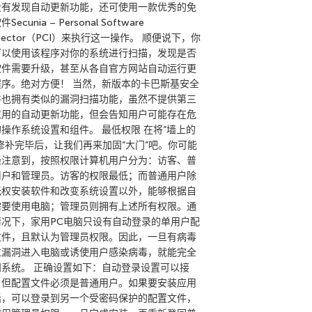
没有发现自动更新功能，还可使用一款优秀的免
Secunia – Personal Software
spector（PCI）来执行这一操作。 顺便说下，你
可以使用该程序对你的系统进行扫描，发现是否
软件需要升级，甚至从各自官方网站自动运行更
程序。绝对方便！ 当然，新版本的卡巴斯基安全
件也拥有类似的漏洞扫描功能，虽然不提供第三
应用的自动更新功能，但会告知用户可能存在危
操作系统设置和组件。 最低权限 在将”墙上的
”修补完毕后，让我们再来加固”大门”吧。你可能
经注意到，按照权限计算机用户分为：访客、普
用户和管理员。访客的权限最低；而普通用户除
无权安装软件和改变系统设置以外，能够根据自
需要使用电脑；管理员则拥有上述所有权限。通
情况下，家用PC电脑只设有自动登录的单用户配
文件，且默认为管理员权限。因此，一旦有病毒
过漏洞进入电脑或诱使用户感染病毒，就能完全
问系统。 正确设置如下：自动登录设置可以接
，但配置文件必须是普通用户。如果要安装应用
话，可以登录到另一个受密码保护的配置文件，