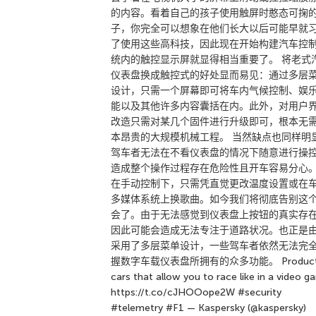
的内容。看着自己的孩子使用触屏时憨态可掬
子，你完全可以想象在他们长大以后可能早就
了使用这些高科技，因此现在开始构建汽车控
统内的触控显示屏就显得相当重要了。 将老式
仪表盘换成触控式的好处显而易见：通过多层
设计，只需一个屏幕即可将车内气候控制、娱
能以及其他许多内容囊括在内。此外，对用户
改造只需对某几个固件进行升级即可，根本无
本昂贵的大规模机械工程。 当然缺点也同样明
驾车者无法在不看仪表盘的情况下随意进行操
造成整个操作过程存在危险性且开车容易分心
在手动控制下，只需凭直觉更改温度设置或在
多媒体系统上换歌曲。如今我们将彻底告别这
会了。由于无法感觉到仪表盘上按钮的真实存
因此可能会造成无法专注于道路状况。也正是
采用了多层菜单设计，一些驾车者依然无法完
握数字车载仪表盘所拥有的众多功能。 Product
cars that allow you to race like in a video 
https://t.co/cJHOOope2W #security
#telemetry #F1 — Kaspersky (@kaspersky)