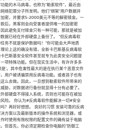
密功能的木马病毒，也称为”勒索软件“，最近由
些网络犯罪分子所发明。他们”绑架”用户数据并
加密，并要求5-2000美元不等的解密赎金。一
付款后，黑客则会向受害者提供唯一的加密密
。因此避免支付赎金只有一种可能，那就是被加
的数据已经在外部硬盘上备份了。 “但反病毒软
的任务不就是保护数据吗！”你可能会大声地质
。理论上这的确没有错，全新卡巴斯基反病毒软
和卡巴斯基安全软件甚至就专为此类安全问题提
了一项特殊功能。但在现实生活中，有许许多多
’但是’。其中危害性最大的是在执行某个恶意文件
前，用户被诱骗禁用反病毒功能。或者孩子也有
能这么去做。因此，一旦想到勒索软件所带来的
重威胁，对数据进行备份就显得十分有必要了。
用外部硬盘不得接入系统，否则也可能存在被加
的风险。 你认为#反病毒软件能解决一切#安全
题吗？再好好想想。 良好的习惯 安装可靠的反病
解决方案以及最新版本的操作系统和浏览器，或
工作时使用有限权限的配置文件的确有益于电脑
全。但首先，你必须定期检查你电脑的”防御工