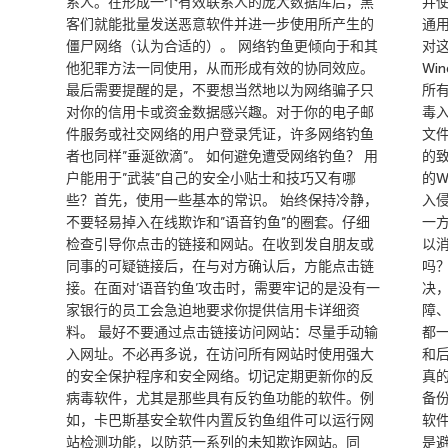
系人。在形成一个有效联系人的庞大数据库后，黑
并
客们就能批量发送恶意软件并进一步使用所产生的
通用
僵尸网络（认为合适的）。 网络钓鱼更倾向于和其
对
他犯罪方法一同使用，从而形成有效的协同效应。
Wi
最后需要提醒的是，不要想当然地以为网络骗子只
所
对你的信用卡或资金数据感兴趣。对于你的电子邮
毒
件服务或社交网络的用户登录凭证，许多网络钓鱼
文
者也同样”垂涎欲滴”。 如何避免遭受网络钓鱼？ 用
的
户能用于”武装”自己的安全小贴士和技巧又有哪
的W
些？首先，使用一些基本的常识。 始终保持冷静，
入侵
不要轻易掉入在线欺诈和”语音钓鱼”的圈套。仔细
一方
检查引导你点击的链接和网站。在收到发自朋友或
以
同事的可疑链接后，在与对方确认后，方能点击链
吗
接。在面对’语音钓鱼’攻击时，需要牢记的是没有一
决
家银行的员工会急迫地要求你提供信用卡详细资
障
料。 最好不要通过点击链接访问网站：尽量手动输
都
入网址。不必再多说，在访问所有网站时使用强大
和
的安全保护程序和安全网络。切记定期更新你的反
真
病毒软件，尤其是那些具有反钓鱼功能的软件。例
备
如，卡巴斯基安全软件内置反钓鱼组件可以运行网
软
站检测功能，以防范一系列的未知欺诈网站。同
是