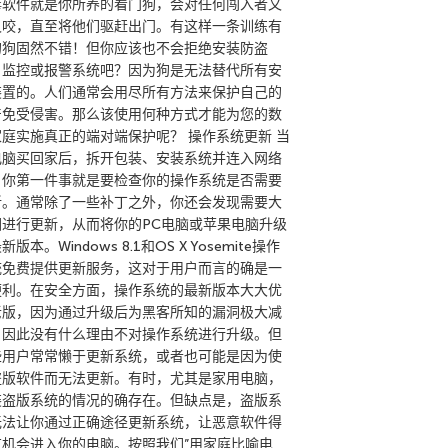
毒软件就是你所养的看门狗，会对任何闯入者又
又咬，直至将他们驱赶出门。有这样一条训练有
的狗固然不错！但你应该也不会拒绝安装防盗
、监控或报警系统吧？因为狗是无法替代所有安
装置的。人们通常会用尽所有方法来保护自己的
产免受侵害。那么该使用何种方式才能为您的数
家庭实施真正的端对端保护呢？ 操作系统更新 当
电脑买回家后，拆开包装、安装系统并连入网络
，你第一件事就是要检查你的操作系统是否需要
新。通常除了一些补丁之外，你还会发现需要大
围进行更新，从而将你的PC电脑或苹果电脑升级
新版本。Windows 8.1和OS X Yosemite操作
统免费提供更新服务，这对于用户而言的确是一
便利。在安全方面，操作系统的最新版本大大优
老版，因为通过升级后为黑客所知的漏洞极大减
。因此没有什么理由不对操作系统进行升级。但
些用户常常懒于更新系统，或者也可能是因为使
盗版软件而无法更新。有时，尤其是家用电脑，
装盗版系统的情况的确存在。但缺点是，盗版系
无法让你通过正确途径更新系统，让恶意软件得
有机会进入你的电脑。按照我们”用家庭比喻电