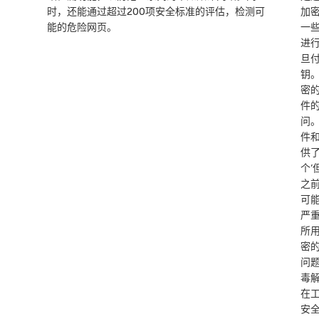
时，还能通过超过200项安全标准的评估，检测可
加
能的危险网页。
一
进行
旦
钥
密
件
问
件
供
个
之
可
严
所
密
问
毒
在
安