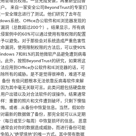
使用管理员权限。一旦完成安装，再重新登回普
户。 来自一家安全公司BeyondTrust的专家们
这一安全理念进行了测试。他们研究了去年在
ndows系统、Office办公软件和IE浏览器发现的
有漏洞（总数超过200个）。结果显示，所有病
入侵案例中的60%可以通过使用有限权限的配置
件予以避免。对于那些会对系统造成严重危害性
致命漏洞，使用限制权限的方法后，可以使90%
indows 7和81%的其他微软产品避免遭到病毒
。此外，按照BeyondTrust的研究，如果将这
法应用到Office办公软件和IE浏览器的话，可
消除所有的威胁。是不是觉得很神奇，难道不是
？ 备份 有些问题根本无法依靠反病毒软件来解
，因为其中毫无关联可言。此类问题包括硬盘故
、用户出错以及对合法软件的误操作。结果通常
一样：重要的照片和文件遭到破坏，只剩下懊恼
后悔。或者…从备份中恢复信息。当然，假如你
的对最新的数据做了备份，那完全就可以从定期
份（每日或至少每周）中恢复损坏的信息。 恶意
件通常会对你的数据造成威胁，而进行备份可能
避免陷入”绝望境地”的唯一方式。其中带有数据