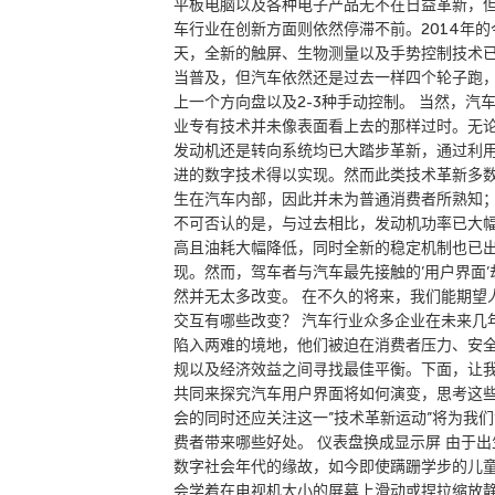
平板电脑以及各种电子产品无不在日益革新，
车行业在创新方面则依然停滞不前。2014年的
天，全新的触屏、生物测量以及手势控制技术
当普及，但汽车依然还是过去一样四个轮子跑
上一个方向盘以及2-3种手动控制。 当然，汽
业专有技术并未像表面看上去的那样过时。无
发动机还是转向系统均已大踏步革新，通过利
进的数字技术得以实现。然而此类技术革新多
生在汽车内部，因此并未为普通消费者所熟知
不可否认的是，与过去相比，发动机功率已大
高且油耗大幅降低，同时全新的稳定机制也已
现。然而，驾车者与汽车最先接触的’用户界面’
然并无太多改变。 在不久的将来，我们能期望
交互有哪些改变？ 汽车行业众多企业在未来几
陷入两难的境地，他们被迫在消费者压力、安
规以及经济效益之间寻找最佳平衡。下面，让
共同来探究汽车用户界面将如何演变，思考这
会的同时还应关注这一”技术革新运动”将为我们
费者带来哪些好处。 仪表盘换成显示屏 由于出
数字社会年代的缘故，如今即使蹒跚学步的儿
会学着在电视机大小的屏幕上滑动或捏拉缩放