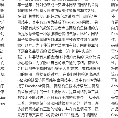
的样
年一整年，针对伪装成社交媒体网络的网络钓鱼网
脑
习惯
站的警报占所有反网络钓鱼组件警报的35%之多。
房
制系
在我们总共检测出的超过6亿次试图访问网络钓鱼
外
汽车
网站中，其中有22%伪装成了Facebook网页。 另
作
菜单
一种富有成效的欺骗受害者点击网络钓鱼链接的方
向几
乐功
法是故意营造一种紧张和恐慌的气氛。比如，网络
Re
界面
骗子威胁受害者即将封闭其用户预置文件甚至冻结
件
需成
银行账号。为了使该种方法更加有效，网络犯罪分
码
显：
子还会依靠所谓的’语音钓鱼’（在电话中实施诈
毒
控，
骗）。并非所有人都会始终对诸如此类的’微妙’处境
大
。而
小心谨慎，为了防止自己的账户遭到冻结，有些人
性
车载
会听从那些专横的’银行安全人员’要求，乖乖地将自
将
个机
己的信用卡数据交给对方。 在我们总共检测出超过
流
在，
6亿次的试图访问网络钓鱼网站中，其中有22%伪装
可
由于
成了Facebook网页。 网络钓鱼技术持续改进 网络
Ad
全掌
钓鱼屡屡得手的一个主要原因，是其网络钓鱼工具
（i
ion
的技术不断改进，正日渐趋于精密和复杂。 从外观
骨文
game
上看，虚假网站与合法网站很容易区分；然而，许
都
多虚假网站都有正当的域名，并在有些情况下，还
产品
采用了带真实证书的安全HTTPS链接。 手机网络
Ch