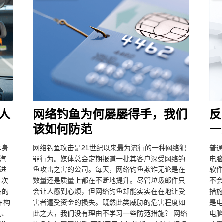
人
网络钓鱼为何屡屡得手，我们
反
该如何防范
一
本身
网络钓鱼攻击是21世纪以来最为流行的一种网络犯
普
汽
罪行为。媒体总会定期报道一批其客户深受网络钓
电
进
鱼攻击之害的公司。每天，网络钓鱼欺诈无论是在
软
首次
数量还是质量上都在不断地提升。尽管垃圾邮件只
不
品的
会让人感到心烦，但网络钓鱼却能实实在在地让受
措
车构
害者遭受资金的损失。既然此类威胁的危害程度如
是
机、
此之大，我们没有理由不学习一些防范措施？ 网络
电