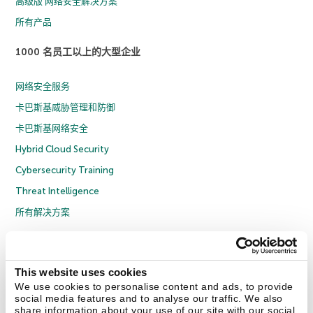
高级版 网络安全解决方案
所有产品
1000 名员工以上的大型企业
网络安全服务
卡巴斯基威胁管理和防御
卡巴斯基网络安全
Hybrid Cloud Security
Cybersecurity Training
Threat Intelligence
所有解决方案
© 2026 年 AO Kaspersky Lab 版权所有并保留所有权利。
隐私策略
反腐败政策
许可协议 B2C
许可协议 B2B
License Agreement B2B
This website uses cookies
京ICP备12053225号
京公网安备 11010102001169号
Cookies
We use cookies to personalise content and ads, to provide
social media features and to analyse our traffic. We also
share information about your use of our site with our social
联系我们
关于我们
合作伙伴
Blog
资源中心
新闻稿