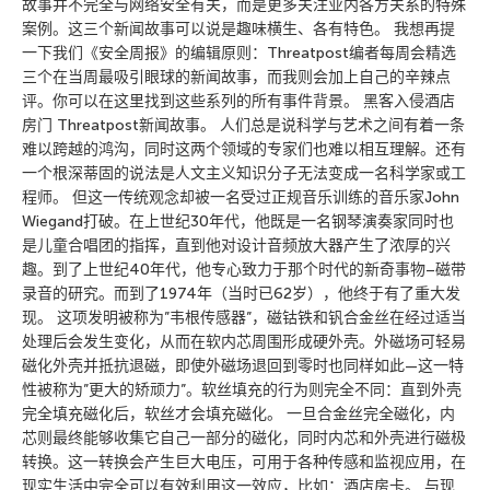
故事并不完全与网络安全有关，而是更多关注业内各方关系的特殊
案例。这三个新闻故事可以说是趣味横生、各有特色。 我想再提
一下我们《安全周报》的编辑原则：Threatpost编者每周会精选
三个在当周最吸引眼球的新闻故事，而我则会加上自己的辛辣点
评。你可以在这里找到这些系列的所有事件背景。 黑客入侵酒店
房门 Threatpost新闻故事。 人们总是说科学与艺术之间有着一条
难以跨越的鸿沟，同时这两个领域的专家们也难以相互理解。还有
一个根深蒂固的说法是人文主义知识分子无法变成一名科学家或工
程师。 但这一传统观念却被一名受过正规音乐训练的音乐家John
Wiegand打破。在上世纪30年代，他既是一名钢琴演奏家同时也
是儿童合唱团的指挥，直到他对设计音频放大器产生了浓厚的兴
趣。到了上世纪40年代，他专心致力于那个时代的新奇事物–磁带
录音的研究。而到了1974年（当时已62岁），他终于有了重大发
现。 这项发明被称为”韦根传感器”，磁钴铁和钒合金丝在经过适当
处理后会发生变化，从而在软内芯周围形成硬外壳。外磁场可轻易
磁化外壳并抵抗退磁，即使外磁场退回到零时也同样如此—这一特
性被称为”更大的矫顽力”。软丝填充的行为则完全不同：直到外壳
完全填充磁化后，软丝才会填充磁化。 一旦合金丝完全磁化，内
芯则最终能够收集它自己一部分的磁化，同时内芯和外壳进行磁极
转换。这一转换会产生巨大电压，可用于各种传感和监视应用，在
现实生活中完全可以有效利用这一效应，比如：酒店房卡。 与现