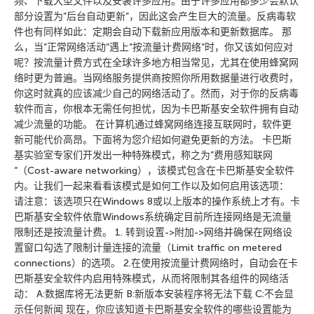
频、下载大型文件以及安装许多应用。由于许多应用都多少会默认
部分设置为”后台自动更新”，因此这会产生巨大的流量。反病毒软
件也有同样如此：定期会自动下载新应用版本和更新数据库。 那
么，当”正常网络活动”遇上”按流量计费网络”时，你又该如何应对
呢？按流量计费方式在全球许多地方相当常见，尤其在使用蜂窝网
络时更为普遍。当网络服务提供商按照你所用数据量进行收费时，
你这时就真的应该减少自己的网络活动了。然而，对于你的反病毒
软件而言，你根本无需任何担忧，因为卡巴斯基安全软件拥有自动
减少流量的功能。 在计算机通过蜂窝网络连接互联网时，软件更
新可能代价高昂。下面将为您介绍如何避免更新的方法。 卡巴斯
基实验室专家们开发出一种特殊模式，称之为”费用感知联网
“（Cost-aware networking），该模式包含在卡巴斯基安全软件
内。让我们一起来看看该模式是如何工作以及如何启用该选项：
请注意：该选项只在Windows 8或以上版本的操作系统上才有。卡
巴斯基安全软件依靠Windows系统确定目前所连接网络是无流量
限制还是按流量计费。 1. 转到设置->附加->网络并确保在网络设
置窗口勾选了限制计量连接的流量（Limit traffic on metered
connections）的选项。 2.在使用按流量计费网络时，自动会在卡
巴斯基安全软件内启用特殊模式，从而将限制其各组件的网络活
动： A:数据库将无法更新 B:新版本安装程序将无法下载 C:不会显
示任何新闻 现在，你应该知道卡巴斯基安全软件的哪些设置能为