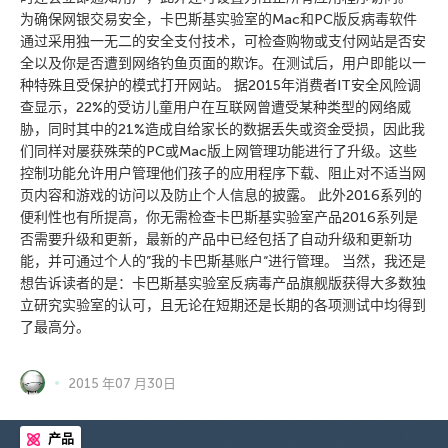
为确保网银交易安全，卡巴斯基实验室的Mac和PC版反病毒软件
通过采用独一无二的安全支付技术，可检查购物或支付网站是否安
全以及你是否遭到网络钓鱼页面的欺诈。在测试后，用户即能以一
种特殊且受保护的模式打开网站。 据2015年消费者IT安全风险调
查显示，22%的受访儿童用户在互联网曾遭受某种类型的网络威
胁，同时其中的21%造成自给家长的数据丢失或资金受损，因此我
们同样对屡获殊荣的PC或Mac版上网管理功能进行了升级。这些
控制功能允许用户管理他们孩子的应用程序下载、阻止对不适当网
页内容和游戏的访问以及防止个人信息的披露。 此外2016系列的
便利性也有所提高，你无需检查卡巴斯基实验室产品2016系列是
否需要升级和更新，最新的产品中已经包括了自动升级和更新功
能，并可通过个人的”我的卡巴斯基账户“进行管理。 当然，我还是
想告诉读者的是：卡巴斯基实验室反病毒产品旗舰版获得大多数独
立研究实验室的认可，且无论在短期还是长期的各项测试中均得到
了最高分。
2015 年07 月30日
产品