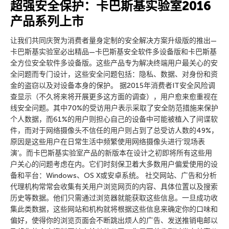
超强安全保护：卡巴斯基实验室2016
产品系列上市
让我们共同庆贺为消费者量身定制的安全解决方案升级版的推出—
卡巴斯基实验室必出精品—卡巴斯基安全软件多设备版和卡巴斯基
全方位安全软件多设备版。这些产品专为解决终端用户最关心的安
全问题而专门设计，这些安全问题包括：隐私、数据、对身份和资
金的盗窃以及对设备本身的保护。 据2015年消费者IT安全风险调
查显示（不久将来将开展更多这方面的调查），用户愈来愈重视在
线安全问题。其中70%的受访用户表示采取了安全防范措施来保护
个人数据，而61%的用户则担心自己的设备中可能被植入了间谍软
件，而对于网络摄像头不信任的用户则占到了总受访人数的49%，
原因是这些用户在日常生活中频繁使用网络摄像头进行’现场表
演’。而卡巴斯基实验室产品的新版本在设计之初即将所有这些用
户关心的问题考虑在内。它们时刻保卫着大多数用户偏爱使用的设
备和平台：Windows、OS X或安卓系统。 社交网站、广告和分析
代理机构常常会收集有关用户浏览网页的内容、具体位置以及搜索
历史等数据。他们只需通过浏览器就能获取这些信息。一旦成功收
集此类数据，这些网站和机构就将根据这些信息来确定你的口味和
偏好，使得你的浏览页面会不断跳出烦人的广告、发送推销电邮以