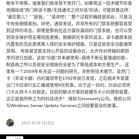
根本不用等。或者我们根本就不用开门。如果将这一技术细节形象
地描绘成”房门和读卡器/无线通讯之间对话”的话，可能就像这样：
“谁在那儿？” “是我。” “请进吧！” 整个过程的确就是如此，只是当
中有些细微差别。好吧，通常来说，并非所有的门禁系统都容易受
到这样的攻击。即使是那些在这方面存漏洞的门禁系统，也可以受
到安全保护而无需彻底更换。根据研究专家的说法，读卡器原本就
内置有防范此类黑客入侵的安全保护措施，只是这些安全功能通常
禁用。 有些甚至能支持公开监控设备协议，允许你对传输的密钥
序列进行加密。这些”功能”并未被使用–我将不断反复强调的是–
制造商之所以忽视安全措施完全是为了降低成本和方便生产。 这
里有一个2009年有关这一问题的研究，并附有技术细节。显然门
卡（非读卡器）内的漏洞早在1992年就已发现，之后相关专家建
议门卡应进行反汇编或使用X光检查。出于这一目的，比如必须将
门卡从持卡人处取走。目前的解决方案则是硬币大小的微型装置。
这正是我所称之为的科技进步！ 微软与Immunity公司。微软公司
与Windows Server Update Services之间纷繁复杂的故事。
2015 年08 月18日