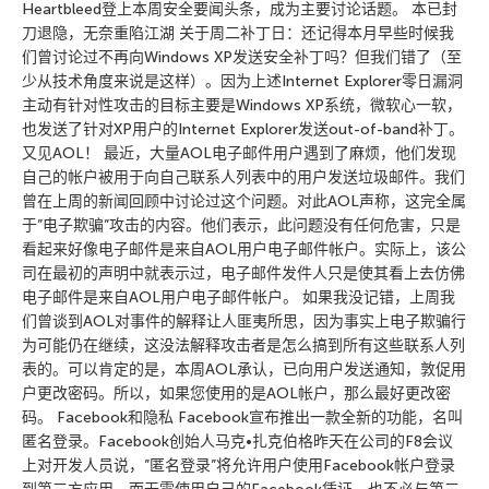
Heartbleed登上本周安全要闻头条，成为主要讨论话题。 本已封
刀退隐，无奈重陷江湖 关于周二补丁日：还记得本月早些时候我
们曾讨论过不再向Windows XP发送安全补丁吗？但我们错了（至
少从技术角度来说是这样）。因为上述Internet Explorer零日漏洞
主动有针对性攻击的目标主要是Windows XP系统，微软心一软，
也发送了针对XP用户的Internet Explorer发送out-of-band补丁。
又见AOL！ 最近，大量AOL电子邮件用户遇到了麻烦，他们发现
自己的帐户被用于向自己联系人列表中的用户发送垃圾邮件。我们
曾在上周的新闻回顾中讨论过这个问题。对此AOL声称，这完全属
于”电子欺骗”攻击的内容。他们表示，此问题没有任何危害，只是
看起来好像电子邮件是来自AOL用户电子邮件帐户。实际上，该公
司在最初的声明中就表示过，电子邮件发件人只是使其看上去仿佛
电子邮件是来自AOL用户电子邮件帐户。 如果我没记错，上周我
们曾谈到AOL对事件的解释让人匪夷所思，因为事实上电子欺骗行
为可能仍在继续，这没法解释攻击者是怎么搞到所有这些联系人列
表的。可以肯定的是，本周AOL承认，已向用户发送通知，敦促用
户更改密码。所以，如果您使用的是AOL帐户，那么最好更改密
码。 Facebook和隐私 Facebook宣布推出一款全新的功能，名叫
匿名登录。Facebook创始人马克•扎克伯格昨天在公司的F8会议
上对开发人员说，”匿名登录”将允许用户使用Facebook帐户登录