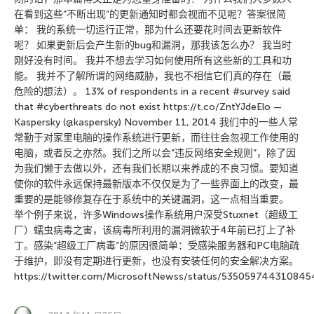
在看到这些”不断出现”的更新通知时都会视而不见呢？答案很简
单： 我的系统一切运行正常，那为什么还要花时间去更新软件
呢？ 如果更新后会产生新的bug和漏洞，那我该怎么办？ 我当时
刚好没有时间。 我并不想去学习如何使用所有这些新的工具和功
能。 我并不了解所谓的网络威胁，我也不相信它们真的存在（最
危险的想法）。 13% of respondents in a recent #survey said
that #cyberthreats do not exist https://t.co/ZntYJdeElo —
Kaspersky (@kaspersky) November 11, 2014 我们中的一些人常
常勤于对家里电脑的操作系统进行更新，而往往会忽视工作使用的
电脑，或者反之亦然。我们之所以会”违反网络安全规则”，除了因
为我们懒于去做以外，还有我们长期以来养成的不良习惯。要知道
使你的软件永远保持最新版本不仅仅是为了一些界面上的改变，最
重要的是能够修复存在于系统中的关键漏洞，这一点相当重要。
举个例子来说，许多Windows操作系统用户深受Stuxnet（超级工
厂）蠕虫病毒之害，该病毒所利用的漏洞微软于4年前已打上了补
丁。感染”超级工厂病毒”的原因很简单：受感染服务器和PC电脑疏
于维护，即没有定期进行更新，也没有安装任何的安全解决方案。
https://twitter.com/MicrosoftNewss/status/53505974431084