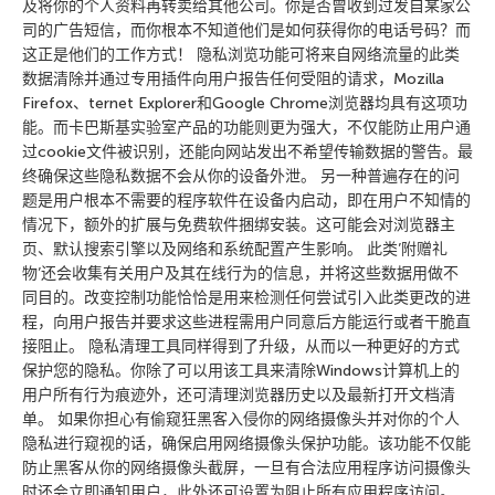
及将你的个人资料再转卖给其他公司。你是否曾收到过发自某家公
司的广告短信，而你根本不知道他们是如何获得你的电话号码？而
这正是他们的工作方式！ 隐私浏览功能可将来自网络流量的此类
数据清除并通过专用插件向用户报告任何受阻的请求，Mozilla
Firefox、ternet Explorer和Google Chrome浏览器均具有这项功
能。而卡巴斯基实验室产品的功能则更为强大，不仅能防止用户通
过cookie文件被识别，还能向网站发出不希望传输数据的警告。最
终确保这些隐私数据不会从你的设备外泄。 另一种普遍存在的问
题是用户根本不需要的程序软件在设备内启动，即在用户不知情的
情况下，额外的扩展与免费软件捆绑安装。这可能会对浏览器主
页、默认搜索引擎以及网络和系统配置产生影响。 此类’附赠礼
物’还会收集有关用户及其在线行为的信息，并将这些数据用做不
同目的。改变控制功能恰恰是用来检测任何尝试引入此类更改的进
程，向用户报告并要求这些进程需用户同意后方能运行或者干脆直
接阻止。 隐私清理工具同样得到了升级，从而以一种更好的方式
保护您的隐私。你除了可以用该工具来清除Windows计算机上的
用户所有行为痕迹外，还可清理浏览器历史以及最新打开文档清
单。 如果你担心有偷窥狂黑客入侵你的网络摄像头并对你的个人
隐私进行窥视的话，确保启用网络摄像头保护功能。该功能不仅能
防止黑客从你的网络摄像头截屏，一旦有合法应用程序访问摄像头
时还会立即通知用户，此外还可设置为阻止所有应用程序访问。