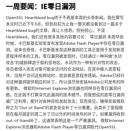
一周要闻：IE零日漏洞
OpenSSL Heartbleed bug终于不再是本周的头条新闻。我在撰写
本文时已近下午3点，但到目前为止我一整天都没看到过一篇关于
Heartbleed bug的文章，真让人惊奇。但别担心，不谈
Heartbleed，我们还有很多其他内容要讨论： 零日漏洞 本周早些
时候，卡巴斯基实验室宣布发现Adobe Flash Player中存在零日漏
洞。说来也奇怪，卡巴斯基发现这种漏洞的工具正是用于发现新恶
意程序样本的工具。零日漏洞被发现时，已经通过一种叫做”水坑
攻击”的威胁肆虐于叙利亚地区。水坑作为一种有针对性的攻击，
攻击者侵入攻击对象可能会访问的合法网站，在其中植入恶意程
序，当用户访问这些网站时，就会被恶意程序感染。Adobe已经针
对这种漏洞提供相应的补丁，所以请尽快安装Adobe公司发布的所
有更新。 微软的Internet Explorer浏览器也同样存在零日漏洞问
题。在此我不打算深究此漏洞的技术细节。但我想说的是零日漏洞
被广泛利用，能针对各种目标发起攻击；显而易见，确保安装微软
称之为”Out of Band”的紧急安全补丁十分重要。此类补丁是指微
软在每月固定的周二补丁日以外的时间发布的补丁。如果漏洞收到
out-of-band补丁，这通常表明这是一个严重漏洞。 微软Internet
Explorer浏览器和Adobe Flash Player零日漏洞取代OpenSSL