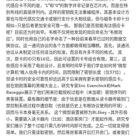
代感应卡不同的是，”1″和”0″的数字并非记录在芯片内，而是在特
别布线的直接序列内。这样的密钥既无法重编程序，其基本设计方
案也与现代感应交通卡或银行支付卡大相径庭，但与磁条卡却十分
相似–只是后者更加安全可靠一些。 那我们是否就能淘汰感应卡
呢？目前还为时尚早。韦根不仅将他发现的效应命名为”韦根效
应”，同时也用自己的名字命名了一种目前来看早已过时的数据交
换协议。这一通讯协议的各个方面都做得相当糟糕。首先，该通讯
协议从未制定过任何适当的标准，而且有许多不同的格式。 其
次，原卡的ID只有16位，因此可设置的卡号组合有限。第三，这
些感应卡采用了电丝设计，且发明时间早于我们学会如何将”微型
计算机”植入信用卡内的时间，因而限制了密钥长度（仅37位），
但读卡时的安全可靠性却远远高于后来拥有更长密钥的感应卡。
就在刚刚落幕的黑帽大会上，研究专家Eric Evenchick和Mark
Baseggio展示了他们用来拦截授权过程中（未加密）密钥序列的
黑客装置。最有趣的细节是：由于信息是在数据从读卡器传输到门
禁控制系统过程中遭窃取（也就是历史上韦根协议使用的环境），
因而与卡本身毫无关系。 这个微型装置被称为BLEkey –其外形极
小，需要嵌入读卡器内（比如：酒店客房门）才能起作用。研究专
家们展示了整个过程只需几秒钟时间即可完成。之后一切就变得很
简单。我们只需读取密钥，然后等房客离开后打开房门。或者我们