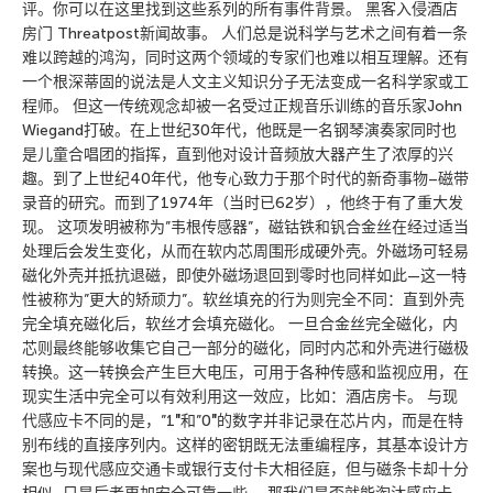
评。你可以在这里找到这些系列的所有事件背景。 黑客入侵酒店
房门 Threatpost新闻故事。 人们总是说科学与艺术之间有着一条
难以跨越的鸿沟，同时这两个领域的专家们也难以相互理解。还有
一个根深蒂固的说法是人文主义知识分子无法变成一名科学家或工
程师。 但这一传统观念却被一名受过正规音乐训练的音乐家John
Wiegand打破。在上世纪30年代，他既是一名钢琴演奏家同时也
是儿童合唱团的指挥，直到他对设计音频放大器产生了浓厚的兴
趣。到了上世纪40年代，他专心致力于那个时代的新奇事物–磁带
录音的研究。而到了1974年（当时已62岁），他终于有了重大发
现。 这项发明被称为”韦根传感器”，磁钴铁和钒合金丝在经过适当
处理后会发生变化，从而在软内芯周围形成硬外壳。外磁场可轻易
磁化外壳并抵抗退磁，即使外磁场退回到零时也同样如此—这一特
性被称为”更大的矫顽力”。软丝填充的行为则完全不同：直到外壳
完全填充磁化后，软丝才会填充磁化。 一旦合金丝完全磁化，内
芯则最终能够收集它自己一部分的磁化，同时内芯和外壳进行磁极
转换。这一转换会产生巨大电压，可用于各种传感和监视应用，在
现实生活中完全可以有效利用这一效应，比如：酒店房卡。 与现
代感应卡不同的是，”1″和”0″的数字并非记录在芯片内，而是在特
别布线的直接序列内。这样的密钥既无法重编程序，其基本设计方
案也与现代感应交通卡或银行支付卡大相径庭，但与磁条卡却十分