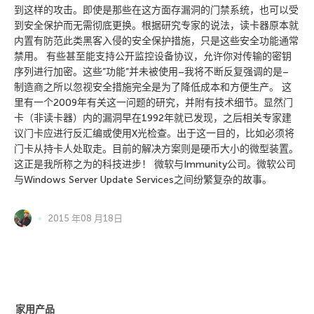
到这样的攻击。即使是那些在这方面存漏洞的门禁系统，也可以受
到安全保护而无需彻底更换。根据研究专家的说法，读卡器原本就
内置有防范此类黑客入侵的安全保护措施，只是这些安全功能通常
禁用。 有些甚至能支持公开监控设备协议，允许你对传输的密钥
序列进行加密。这些”功能”并未被使用–我将不断反复强调的是–
制造商之所以忽视安全措施完全是为了降低成本和方便生产。 这
里有一个2009年有关这一问题的研究，并附有技术细节。显然门
卡（非读卡器）内的漏洞早在1992年就已发现，之后相关专家建
议门卡应进行反汇编或使用X光检查。出于这一目的，比如必须将
门卡从持卡人处取走。目前的解决方案则是硬币大小的微型装置。
这正是我所称之为的科技进步！ 微软与Immunity公司。微软公司
与Windows Server Update Services之间纷繁复杂的故事。
2015 年08 月18日
家用产品