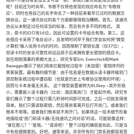
相似–只是后者更加安全可靠一些。 那我们是否就能淘汰感应卡
呢？目前还为时尚早。韦根不仅将他发现的效应命名为”韦根效
应”，同时也用自己的名字命名了一种目前来看早已过时的数据交
换协议。这一通讯协议的各个方面都做得相当糟糕。首先，该通讯
协议从未制定过任何适当的标准，而且有许多不同的格式。 其
次，原卡的ID只有16位，因此可设置的卡号组合有限。第三，这
些感应卡采用了电丝设计，且发明时间早于我们学会如何将”微型
计算机”植入信用卡内的时间，因而限制了密钥长度（仅37位），
但读卡时的安全可靠性却远远高于后来拥有更长密钥的感应卡。
就在刚刚落幕的黑帽大会上，研究专家Eric Evenchick和Mark
Baseggio展示了他们用来拦截授权过程中（未加密）密钥序列的
黑客装置。最有趣的细节是：由于信息是在数据从读卡器传输到门
禁控制系统过程中遭窃取（也就是历史上韦根协议使用的环境），
因而与卡本身毫无关系。 这个微型装置被称为BLEkey –其外形极
小，需要嵌入读卡器内（比如：酒店客房门）才能起作用。研究专
家们展示了整个过程只需几秒钟时间即可完成。之后一切就变得很
简单。我们只需读取密钥，然后等房客离开后打开房门。或者我们
根本不用等。或者我们根本就不用开门。如果将这一技术细节形象
地描绘成”房门和读卡器/无线通讯之间对话”的话，可能就像这样：
“谁在那儿？” “是我。” “请进吧！” 整个过程的确就是如此，只是当
中有些细微差别。好吧，通常来说，并非所有的门禁系统都容易受