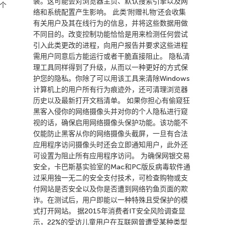
装。这可能会对浏览器主页、默认搜索引擎以及网
5个
络和系统配置产生影响。 此类’附赠礼物’还会收集
有关用户及其在线行为的信息，并将这些数据用做
不同目的。改变控制功能恰恰是用来检测任何尝试
引入此类更改的进程，向用户报告并要求这些进程
需用户同意后方能运行或者干脆直接阻止。 隐私清
理工具同样得到了升级，从而以一种更好的方式保
护您的隐私。你除了可以用该工具来清除Windows
计算机上的用户所有行为痕迹外，还可清理浏览器
历史以及最新打开文档清单。 如果你担心有偷窥狂
黑客入侵你的网络摄像头并对你的个人隐私进行窥
视的话，确保启用网络摄像头保护功能。该功能不
仅能防止黑客从你的网络摄像头截屏，一旦有合法
应用程序访问摄像头时还会立即通知用户，此外还
可设置为阻止所有应用程序访问。 为确保网银交易
安全，卡巴斯基实验室的Mac和PC版反病毒软件通
过采用独一无二的安全支付技术，可检查购物或支
付网站是否安全以及你是否遭到网络钓鱼页面的欺
诈。在测试后，用户即能以一种特殊且受保护的模
式打开网站。 据2015年消费者IT安全风险调查显
示，22%的受访儿童用户在互联网曾遭受某种类型