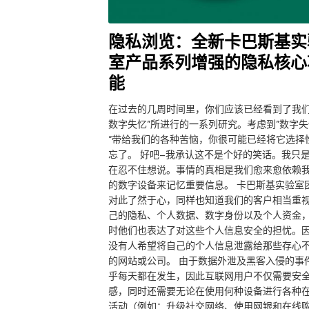
隐私浏览：全新卡巴斯基实
室产品系列增强的隐私核心
能
在过去的几周时间里，你们应该已经看到了我们
数字失忆”所进行的一系列研究。考虑到”数字失
“带给我们的各种苦恼，你很可能已经将它选择
忘了。 好吧–我承认这不是个好的笑话。我只
在忍不住想说。事情的真相是我们愈来愈依赖
的数字设备来记忆重要信息。 卡巴斯基实验室
对此了然于心，同样也知道我们的客户相当重
己的隐私、个人数据、数字身份以及个人资金
时他们也表达了对这些个人信息安全的担忧。
没有人希望将自己的个人信息泄露给那些存心
的网站或公司。 由于数据外泄及黑客入侵的事
乎每天都在发生，因此互联网用户不仅需要安
感，同时还需要无论在使用何种设备进行各种
活动（例如：升级社交网络、使用网银和在线