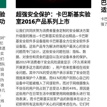
巴
适
验
超强安全保护：卡巴斯基实验
卡
功
室2016产品系列上市
强
让我们共同庆贺为消费者量身定制的安全解决方案
升级版的推出—卡巴斯基实验室必出精品—卡巴斯
对”
基安全软件多设备版和卡巴斯基全方位安全软件多
忆
设备版。这些产品专为解决终端用户最关心的安全
性遗
问题而专门设计，这些安全问题包括：隐私、数
是实
据、对身份和资金的盗窃以及对设备本身的保护。
我们
据2015年消费者IT安全风险调查显示（不久将来将
团队
开展更多这方面的调查），用户愈来愈重视在线安
视自
全问题。其中70%的受访用户表示采取了安全防范
，同
措施来保护个人数据，而61%的用户则担心自己的
因为
设备中可能被植入了间谍软件，而对于网络摄像头
不良
不信任的用户则占到了总受访人数的49%，原因是
件几
这些用户在日常生活中频繁使用网络摄像头进行’现
全
场表演’。而卡巴斯基实验室产品的新版本在设计之
在线
初即将所有这些用户关心的问题考虑在内。它们时
购