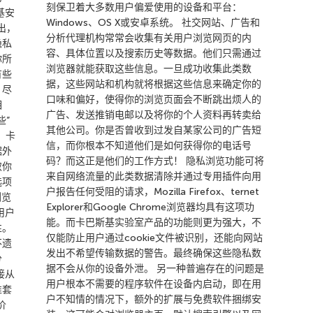
刻保卫着大多数用户偏爱使用的设备和平台：
基安
Windows、OS X或安卓系统。 社交网站、广告和
出，
分析代理机构常常会收集有关用户浏览网页的内
隐私
容、具体位置以及搜索历史等数据。他们只需通过
你所
浏览器就能获取这些信息。一旦成功收集此类数
有些
据，这些网站和机构就将根据这些信息来确定你的
。尽
口味和偏好，使得你的浏览页面会不断跳出烦人的
相
广告、发送推销电邮以及将你的个人资料再转卖给
些”
其他公司。你是否曾收到过发自某家公司的广告短
，卡
信，而你根本不知道他们是如何获得你的电话号
据外
码？而这正是他们的工作方式！ 隐私浏览功能可将
取你
来自网络流量的此类数据清除并通过专用插件向用
选项
户报告任何受阻的请求，Mozilla Firefox、ternet
浏览
Explorer和Google Chrome浏览器均具有这项功
用户
能。而卡巴斯基实验室产品的功能则更为强大，不
性。
仅能防止用户通过cookie文件被识别，还能向网站
不遗
发出不希望传输数据的警告。最终确保这些隐私数
分
据不会从你的设备外泄。 另一种普遍存在的问题是
接从
用户根本不需要的程序软件在设备内启动，即在用
准套
户不知情的情况下，额外的扩展与免费软件捆绑安
价