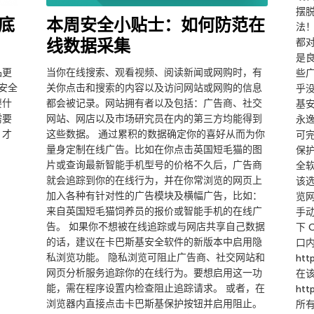
摆
底
本周安全小贴士：如何防范在
法
线数据采集
都
是
品更
当你在线搜索、观看视频、阅读新闻或网购时，有
些
安全
关你点击和搜索的内容以及访问网站或网购的信息
乎
要什
都会被记录。网站拥有者以及包括：广告商、社交
基
需要
网站、网店以及市场研究员在内的第三方均能得到
永
，才
这些数据。 通过累积的数据确定你的喜好从而为你
可
量身定制在线广告。比如在你点击英国短毛猫的图
保
片或查询最新智能手机型号的价格不久后，广告商
全
就会追踪到你的在线行为，并在你常浏览的网页上
该
加入各种有针对性的广告模块及横幅广告，比如：
览
来自英国短毛猫饲养员的报价或智能手机的在线广
手
告。 如果你不想被在线追踪或与网店共享自己数据
下 
的话，建议在卡巴斯基安全软件的新版本中启用隐
口
私浏览功能。 隐私浏览可阻止广告商、社交网站和
ht
网页分析服务追踪你的在线行为。要想启用这一功
在
能，需在程序设置内检查阻止追踪请求。 或者，在
ht
浏览器内直接点击卡巴斯基保护按钮并启用阻止。
所