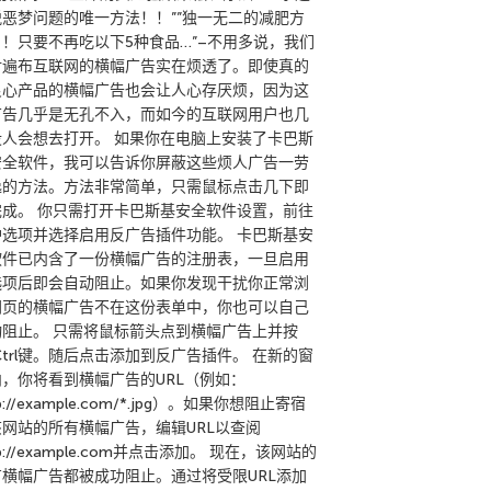
脱恶梦问题的唯一方法！！””独一无二的减肥方
！！只要不再吃以下5种食品…”–不用多说，我们
对遍布互联网的横幅广告实在烦透了。即使真的
良心产品的横幅广告也会让人心存厌烦，因为这
广告几乎是无孔不入，而如今的互联网用户也几
没人会想去打开。 如果你在电脑上安装了卡巴斯
安全软件，我可以告诉你屏蔽这些烦人广告一劳
逸的方法。方法非常简单，只需鼠标点击几下即
完成。 你只需打开卡巴斯基安全软件设置，前往
护选项并选择启用反广告插件功能。 卡巴斯基安
软件已内含了一份横幅广告的注册表，一旦启用
选项后即会自动阻止。如果你发现干扰你正常浏
网页的横幅广告不在这份表单中，你也可以自己
动阻止。 只需将鼠标箭头点到横幅广告上并按
Ctrl键。随后点击添加到反广告插件。 在新的窗
内，你将看到横幅广告的URL（例如：
tp://example.com/*.jpg）。如果你想阻止寄宿
该网站的所有横幅广告，编辑URL以查阅
tp://example.com并点击添加。 现在，该网站的
有横幅广告都被成功阻止。通过将受限URL添加