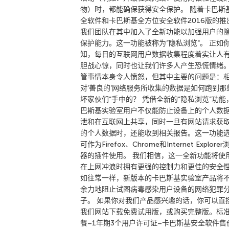
物）时，都能确保获得安全保护。 随着卡巴斯
全软件和卡巴斯基全方位安全软件2016版的推
我们团队在其中加入了全新功能以加强用户的
保护能力。这一功能被称为”隐私浏览“。 正如
知，每日的互联网用户数据收集程度着实让人
胆战心惊，同时也让我们许多人产生恐慌情绪
管事情本身令人愤怒，但其中主要的问题是：
对’善良的’网络服务所收集的数据是如何跑到那
坏家伙们”手中的？ 凭借全新的”隐私浏览”功能
巴斯基实验室用户不仅能防止设备上的个人数
泄和在互联网上共享，同时一旦有网站请求获
的个人数据时，还能收到相关报告。这一功能
可作为Firefox、Chrome和Internet Explorer
器的插件使用。 我们相信，这一全新功能将使
在上网冲浪时拥有更强的控制力和更佳的安全
如往常一样，新版本的卡巴斯基实验室产品将
余力地阻止试图病毒感染用户设备的网络犯罪
子。 如果你对我们产品感兴趣的话，你可以直
我们网站下载免费试用版，或购买完整版。标
餐–1年期3个用户许可证–卡巴斯基安全软件售