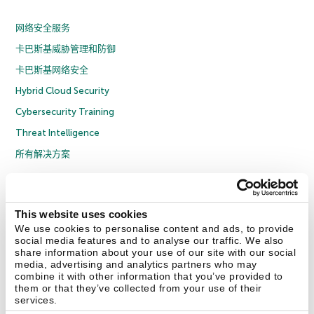
网络安全服务
卡巴斯基威胁管理和防御
卡巴斯基网络安全
Hybrid Cloud Security
Cybersecurity Training
Threat Intelligence
所有解决方案
© 2026 年 AO Kaspersky Lab 版权所有并保留所有权利。
隐私策略
反腐败政策
许可协议 B2C
许可协议 B2B
License Agreement B2B
This website uses cookies
京ICP备12053225号
京公网安备 11010102001169号
Cookies
We use cookies to personalise content and ads, to provide
social media features and to analyse our traffic. We also
share information about your use of our site with our social
联系我们
关于我们
合作伙伴
Blog
资源中心
新闻稿
media, advertising and analytics partners who may
combine it with other information that you’ve provided to
them or that they’ve collected from your use of their
Securelist
Eugene Personal Blog
services.