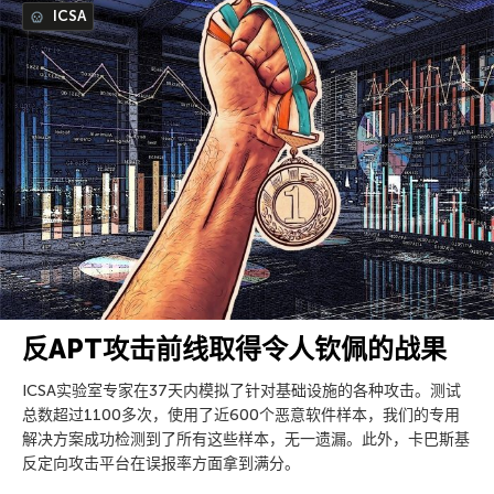
ICSA
反APT攻击前线取得令人钦佩的战果
ICSA实验室专家在37天内模拟了针对基础设施的各种攻击。测试
总数超过1100多次，使用了近600个恶意软件样本，我们的专用
解决方案成功检测到了所有这些样本，无一遗漏。此外，卡巴斯基
反定向攻击平台在误报率方面拿到满分。