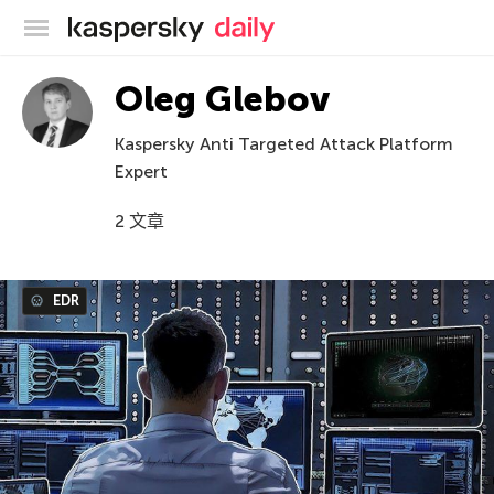
卡巴斯基官方博客
Oleg Glebov
Kaspersky Anti Targeted Attack Platform
Expert
2 文章
EDR