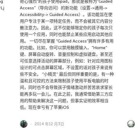
ng
奇心强烈”的孩子使用ipad，那就是被称为”Guided
Lj
Access”（导向访问）的新功能（设置->通用->
Accessibility-> Guided Access）。该功能旨在使
用户专注于某一项特定任务，而不会被其它内容分
散注意力。因此，这不仅能够限定你的孩子每次只
使用一个应用，同时也能禁止某些应用启动其他应
用。 一切尽在掌握 “Guided Access”拥有许多有用
的功能。比如，你可以禁用触摸输入、”Home”
键、屏幕自动旋转、音量控制和虚拟键盘，甚至还
可任意选择活动的屏幕部分，例如：针对应用图标
设计的可点击屏幕区域，不设置的话对孩子来说有
些不安全。 “小精灵” 最后但同样重要的是，有一种
温和且可控的方法来限制孩子使用平板电脑的时
间，同时也不会导致孩子情绪激动并苦苦哀求家长
能再多玩一会儿。在此之前，我通常借助第三方应
用的帮助来解决这一问题，但事实证明效率相当
低。现在幸亏有了苹果iOS
2014 年12 月3日