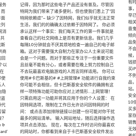
有
服务
记得，因为那时这些电子产品还没有普及。尽管因
事
，而
特网为我们带来了诸多便利，但也使我们患上了”因
早
方面
特网依赖症”– 缺少了因特网，我们似乎就无法正常
相关
位列
生活，我们的的确确太过依赖于因特网了。 你必须
啬
网消
承认这样一个事实：我们每天工作的第一件事就是
倾
总共
查看自己的社交网络上是否有更新信息。我们几乎
品
巴斯
每隔10分钟就会不厌其烦地检查一遍自己的电子邮
不
提供商
箱。这对于需要强大自制力在家办公人士来说可能
候
的回
会是一个问题。而对于那些正专注于一份重要文件
钱
个以
且丝毫不能有分心，或者需要在晚上努力控制自己
买i
据在
不去玩最喜欢电脑游戏的人而言同样适用。 你可以
不
即使
使用#卡巴斯基的# #上网管理# 功能进行自我约束
品
系人
你可能不会相信，但卡巴斯基安全软件的确拥有这
站
向隐
样一项特殊功能可助你应对上述情形…上网管理！
安
被盗
只需启用这一功能并将其应用于你的个人设置： 在
1
源代
因特网选项，限制在工作日允许访问因特网的时
买
否留
间： 或点击添加排除链接以创建一份可能对你干扰
家
查？
最多的网站清单。 输入网站地址，随后选择操作选
销
e &
项并点击添加。 现在，每次在工作时访问你最喜欢
无
ard’
的网站时，你都看到来自于卡巴斯基安全软件发出
者