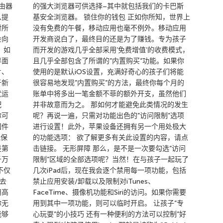
由器
的强大浏览器可供选择–其中就包括我们的卡巴斯
从提
基安全浏览器。 锁住你的钱包 正如你所知，世界上
对所
没有免费的午餐，移动应用也毫不例外。移动应用
会向
开发商说白了，最终目的还是为了赚钱。专为孩子
 如
而开发的游戏几乎全部采用’免费增值’的收费模式，
界面
且几乎全部包含了所谓的”内置购买“功能。如果你
片、
使用的是默认iOS设置，充满好奇心的孩子们将能
于新
很容易地发现”内置购买”的方法，最终你每个月的
就运
账单中将多出一笔金额不菲的额外开支，虽然他们
配
并非故意而为之。 那如何才能避免此类情况的发生
你可
呢？再说一遍，只需对功能出色的”访问限制”选项
固件
进行设置！此外，苹果设备还拥有另一个用处极大
能保
的功能选项： 欲了解更多有关此设置的内容，请点
是第
击链接。 无形屏障 那么，是不是一次要勾选”访问
千万
限制”区域的全部选项呢？当然！在与孩子一起玩了
不仅
几次iPad后，现在我会逐个禁用每一项功能，包括
过去
禁止应用安装/卸载以及限制对iTunes、
用高
FaceTime、摄像机功能和Siri的访问。如果你需要
你无
用到其中一项功能，则可以临时开启。 让孩子”专
能够
心玩耍”的小技巧 还有一种便利的方法可以控制”好