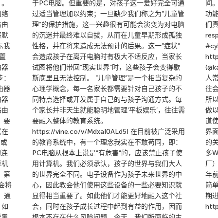
）。
于PC电脑。但重要的是，对孩子这一爱好完全可通
间
网络
过适当管理加以约束；一旦缺少我们称之为”儿童管
功
路由
理”的保护措施，这一兴趣很有可能会演变为对电脑
们真
将默
的沉迷并最终难以自拔，从而在儿童早期形成孤独
res
示我
性格，并在将来造成无法预计的后果。这一”症状”
#cy
置
会造成孩子在离开电脑时有极大不适反应，当家长
htt
由器
试图将他们带回”现实世界”时，这些孩子会变得歇
(@k
步：
斯底里且无法控制。 “儿童管理”是一个相当复杂的
人
由器
心理学概念，每一名家长都需要针对自己孩子的不
往
由器
同特点选择或开发属于自己的与孩子沟通方式。每
所
路由
个家长并非天生就能聪明地管理’平板娱乐’，往往需
做
，要
要融入整体的教育系统。
道
（在
https://vine.co/v/MdxaI0ALd5I 在目前被广泛采用
界
t或
的教育系统中，有一个理念我实在不敢苟同，即：
的
的连
PC电脑从根本上说是”有危害”的，应该禁止孩子使
多W
算机
用计算机。我们必须承认，孩子的世界与我们大人
厂
 第
的世界完全不同。电子设备作为孩子未来世界的中
年
会将
心，因此教会他们使用这些设备的一些必要知识就
简
人。通
显得相当重要了。如此他们才能更好地融入这个社
期
。如
会，同时在孩子成长过程中起到有益的作用，因而
htt
受黑
根本不存在什么风险问题。今天，我们所面临的主