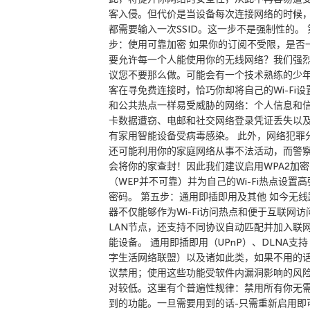
客入侵。但代价是当设备每次连接网络的时候
都需要输入一次SSID。这一步不是强制性的。 
步：使用可靠加密 如果你的订阅不受限，是否
要允许每一个人能使用你的无线网络？我们强
议您不要那么做。可能会有一个技术熟练的少
客在寻免费连接时，恰巧你却将自己的Wi-Fi设
和公共热点一样易受威胁的网络：个人信息和
卡数据遭窃、电邮和社交网络登录凭证丢失以
有家用智能设备受病毒感染。 此外，网络犯罪
还可能利用你的家庭网络从事不法活动，而警
会将你的家查封！因此我们建议启用WPA2加密
（WEP并不可靠）并为自己的Wi-Fi热点设置高
密码。 第五步：通用即插即用及其他 如今无线
器不仅能够作为Wi-Fi访问热点和便于互联网访
LAN节点，还支持不同协议自动匹配并加入联
能设备。 通用即插即用（UPnP）、DLNA支
字生活网络联盟）以及诸如此类，如果不用的
议禁用；使用这些功能受软件内漏洞影响的风
对较低。这里有个普遍性规律：禁用所有你无
到的功能。一旦需要用到的话-只需重新启用即