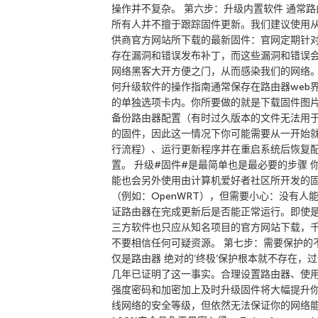
操作并不复杂。 第六步：升级内置软件 通常路
所有人并不擅于跟踪固件更新。我们建议使用
供商官方网站所下载的最新固件：官网定期针
存在漏洞和错误发布补丁，而这些漏洞和错误
网络黑客大开方便之门，从而感染我们的网络。
何升级软件的操作指南通常保存在路由器web
的单独选项卡内。你所要做的就是下载固件图
备份路由器配置（有时过久版本的文件无法用
的固件，因此这一情况下你可能需要从一开始
行流程）、运行更新程序并在重启系统后恢复
置。 升级#固件#是最简单也是最必要的步骤 
能也会另外使用由计算机爱好者社区所开发的
（例如：OpenWRT），但需要小心：没有人
证路由器在完成更新后是否能正常运行。即使
三方软件也只应从知名项目的官方网站下载，
不要相信任何可疑资源。 第七步：需要保护的
仅是路由器 绝对的’终极’保护根本就不存在，
几年已证明了这一事实。合理设置路由器、使
强度密码和加密加上及时升级固件将大幅提升
线网络的安全等级，但依然无法保证你的网络