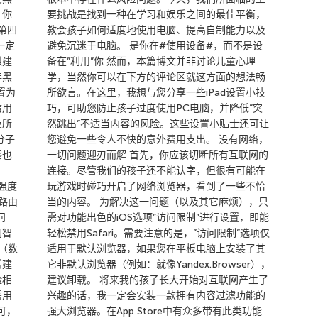
，你
要挑战是找到一种在学习和娱乐之间的最佳平衡，
第四
教会孩子如何适度地使用电脑、提高自制能力以及
一定
避免沉迷于电脑。 是你在#使用设备#，而不是设
烈建
备在”利用”你 然而，本篇博文并非讨论儿童心理
年黑
学，当然你可以在下方的评论区就这方面的想法畅
置为
所欲言。在这里，我想与您分享一些iPad设置小技
信用
巧，可助您防止孩子过度使用PC电脑，并降低”突
及所
然跳出”不适当内容的风险。这些设置小贴士还可让
分子
您避免一些令人不快的意外费用支出。 没有网络，
察也
一切问题迎刃而解 首先，你应该切断所有互联网的
连接。尽管我们的孩子还不能认字，但很有可能在
强度
玩游戏时碰巧开启了网络浏览器，看到了一些不恰
路由
当的内容。 为解决这一问题（以及其它麻烦），只
问
需对功能出色的iOS选项”访问限制”进行设置，即能
网智
轻松禁用Safari。需要注意的是，”访问限制”选项仅
持（数
适用于默认浏览器，如果您在平板电脑上安装了其
话建
它非默认浏览器（例如：就像Yandex.Browser），
险相
建议卸载。 将来我的孩子长大开始对互联网产生了
需用
兴趣的话，我一定会安装一款拥有内容过滤功能的
可，
强大浏览器。在App Store中有众多带有此类功能