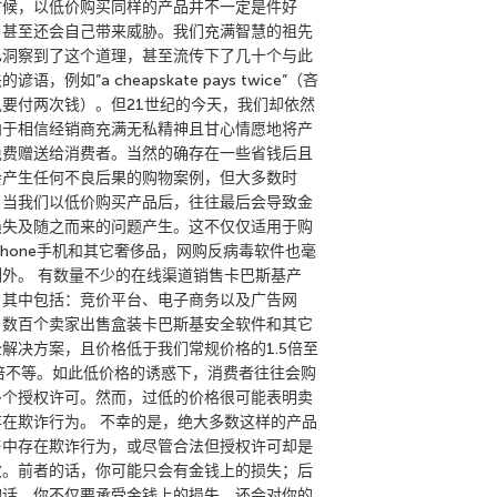
时候，以低价购买同样的产品并不一定是件好
，甚至还会自己带来威胁。我们充满智慧的祖先
已洞察到了这个道理，甚至流传下了几十个与此
的谚语，例如”a cheapskate pays twice”（吝
鬼要付两次钱）。但21世纪的今天，我们却依然
向于相信经销商充满无私精神且甘心情愿地将产
免费赠送给消费者。当然的确存在一些省钱后且
会产生任何不良后果的购物案例，但大多数时
，当我们以低价购买产品后，往往最后会导致金
损失及随之而来的问题产生。这不仅仅适用于购
Phone手机和其它奢侈品，网购反病毒软件也毫
例外。 有数量不少的在线渠道销售卡巴斯基产
，其中包括：竞价平台、电子商务以及广告网
。数百个卖家出售盒装卡巴斯基安全软件和其它
全解决方案，且价格低于我们常规价格的1.5倍至
0倍不等。如此低价格的诱惑下，消费者往往会购
多个授权许可。然而，过低的价格很可能表明卖
存在欺诈行为。 不幸的是，绝大多数这样的产品
售中存在欺诈行为，或尽管合法但授权许可却是
效。前者的话，你可能只会有金钱上的损失；后
的话，你不仅要承受金钱上的损失，还会对你的