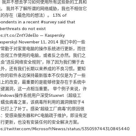
。 我并不想去学习如何使用所有这些新的工具和
能。 我并不了解所谓的网络威胁，我也不相信它
的存在（最危险的想法）。 13% of
pondents in a recent #survey said that
berthreats do not exist
ps://t.co/ZntYJdeElo — Kaspersky
aspersky) November 11, 2014 我们中的一些
常常勤于对家里电脑的操作系统进行更新，而往
会忽视工作使用的电脑，或者反之亦然。我们之
以会”违反网络安全规则”，除了因为我们懒于去
以外，还有我们长期以来养成的不良习惯。要知
使你的软件永远保持最新版本不仅仅是为了一些
面上的改变，最重要的是能够修复存在于系统中
关键漏洞，这一点相当重要。 举个例子来说，许
indows操作系统用户深受Stuxnet（超级工
）蠕虫病毒之害，该病毒所利用的漏洞微软于4
前已打上了补丁。感染”超级工厂病毒”的原因很
单：受感染服务器和PC电脑疏于维护，即没有定
进行更新，也没有安装任何的安全解决方案。
ps://twitter.com/MicrosoftNewss/status/535059744310845440