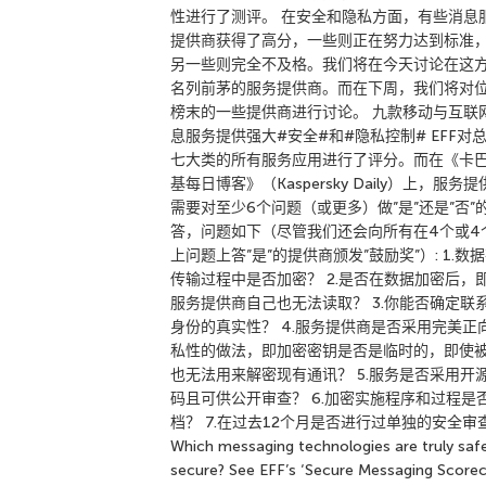
性进行了测评。 在安全和隐私方面，有些消息
提供商获得了高分，一些则正在努力达到标准
另一些则完全不及格。我们将在今天讨论在这
名列前茅的服务提供商。而在下周，我们将对
榜末的一些提供商进行讨论。 九款移动与互联
息服务提供强大#安全#和#隐私控制# EFF对
七大类的所有服务应用进行了评分。而在《卡
基每日博客》（Kaspersky Daily）上，服务
需要对至少6个问题（或更多）做”是”还是”否”
答，问题如下（尽管我们还会向所有在4个或4
上问题上答”是”的提供商颁发”鼓励奖”）: 1.数
传输过程中是否加密？ 2.是否在数据加密后，
服务提供商自己也无法读取？ 3.你能否确定联
身份的真实性？ 4.服务提供商是否采用完美正
私性的做法，即加密密钥是否是临时的，即使
也无法用来解密现有通讯？ 5.服务是否采用开
码且可供公开审查？ 6.加密实施程序和过程是
档？ 7.在过去12个月是否进行过单独的安全审
Which messaging technologies are truly saf
secure? See EFF’s ‘Secure Messaging Scorec