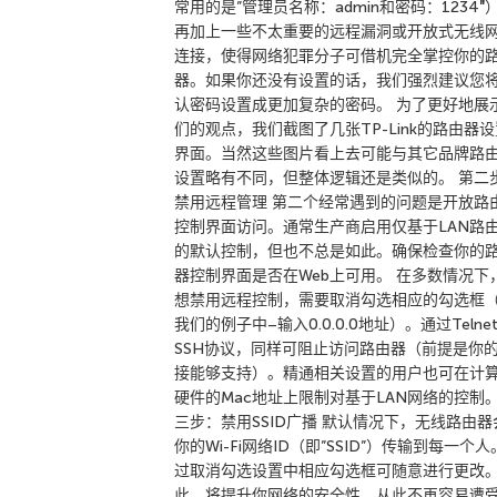
常用的是”管理员名称：admin和密码：1234″
再加上一些不太重要的远程漏洞或开放式无线
连接，使得网络犯罪分子可借机完全掌控你的
器。如果你还没有设置的话，我们强烈建议您
认密码设置成更加复杂的密码。 为了更好地展
们的观点，我们截图了几张TP-Link的路由器设
界面。当然这些图片看上去可能与其它品牌路
设置略有不同，但整体逻辑还是类似的。 第二
禁用远程管理 第二个经常遇到的问题是开放路
控制界面访问。通常生产商启用仅基于LAN路
的默认控制，但也不总是如此。确保检查你的
器控制界面是否在Web上可用。 在多数情况下
想禁用远程控制，需要取消勾选相应的勾选框
我们的例子中–输入0.0.0.0地址）。通过Telne
SSH协议，同样可阻止访问路由器（前提是你
接能够支持）。精通相关设置的用户也可在计
硬件的Mac地址上限制对基于LAN网络的控制。
三步：禁用SSID广播 默认情况下，无线路由器
你的Wi-Fi网络ID（即”SSID”）传输到每一个
过取消勾选设置中相应勾选框可随意进行更改
此，将提升你网络的安全性，从此不再容易遭