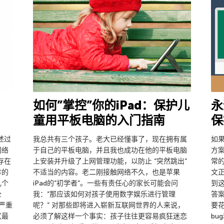
如何”掌控”你的iPad：保护儿
永
童用平板电脑的入门指南
保
述过
我总共有三个孩子。老大已经懂事了，现在拥有属
如
网络
于自己的平板电脑，并且我也成功在他的平板电脑
方
存在
上安装并升级了上网管理功能，以防止 “突然跳出”
常
幸的
不适当的内容。老二刚接触网络不久，也是苹果
文
几个
iPad的”初学者”。一些有责任心的家长可能会问
到
全
我：”那应该如何对孩子使用数字娱乐进行管理
答
严重
呢？” 对那些即将进入崭新互联网世界的人来说，
要
（最
必须了解这样一个事实：孩子往往更容易疯狂迷恋
bu