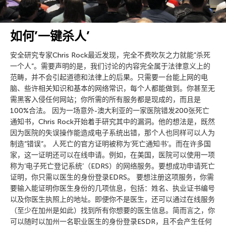
如何’一键杀人’
安全研究专家Chris Rock最近发现，完全不费吹灰之力就能”杀死
一个人”。需要声明的是，我们讨论的内容完全属于法律意义上的
范畴，并不会引起道德和法律上的后果。只需要一台能上网的电
脑、些许相关知识和基本的网络常识，每个人都能做到。你甚至无
需黑客入侵任何网站；你所需的所有服务都是现成的，而且是
100%合法。 因为一场意外-澳大利亚的一家医院错发200张死亡
通知书，Chris Rock开始着手研究其中的漏洞。他的想法是，既然
因为医院的失误操作能造成电子系统出错，那个人也同样可以人为
制造”错误”。 人死亡的官方证明被称为’死亡通知书’。而在许多国
家，这一证明还可以在线申请。例如，在美国，医院可以使用一项
称为’电子死亡登记系统’（EDRS）的网络服务。要想成功申请死亡
证明，你只需以医生的身份登录EDRS。 要想注册这项服务，你需
要输入能证明你医生身份的几项信息，包括：姓名、执业证书编号
以及你医生执照上的地址。即便你不是医生，还可以通过在线服务
（至少在加州是如此）找到所有你想要的医生信息。简而言之，你
可以随时以加州一名职业医生的身份登录ESDR，且不会产生任何