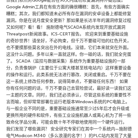
但我们依然对Google能否在90天内成功修复漏洞持怀疑态度。
Google Admin工具在有些方面的确很糟糕：首先，有些方面确实
糟糕；其次，我们都知道未必所有存在漏洞的安卓设备上都能修复
漏洞。你是在说月度安全更新？那如果是长达半年的漏洞修复过程
又如何呢？看！看！ 施耐德电气SCADA系统内发现开放式漏洞
Threatpost新闻故事。ICS-CERT报告。 欢迎来到重要基础设施
的奇妙世界！请坐好，不必拘束，但千万不要碰可怕的红色开关，
也不要摸那些莫名突出在外的电线。没错，它们本来就突在外面。
这没什么问题。多年以来一直就这样。你一碰的话，我们就全完蛋
了。 SCADA（监控与数据采集）系统作为重要基础设施的一部
分，负责像锅炉（主要位于公寓大楼甚至核电站内）这样重要设备
的操作和运行。此类系统无法进行篡改、关闭或重启。千万不要在
这一系统上修改任何参数，说得简单点，不要碰任何东西！ 如果
你有任何问题的话，千万不要自己去冒险尝试，最好读一读我们这
一主题的文章。同时，我们还必须承认，尽管这些系统的重要性不
言而喻，但却常常部署在运行老版本Windows系统的PC电脑上。
与一般企业不同的是，重要基础设施通常至少过5年后才会升级或
更换所用的硬件和软件，有些工业设施机器人或离心机为了将一些
致命化学品分离，可能会数十年不停歇地使用同一个硬件运行。
我们发现了哪些漏洞？ 安全研究专家们在其中一个系统内—施耐德
电气Modicon M340（多么浪漫的名字！）的PLC站内发现了大量