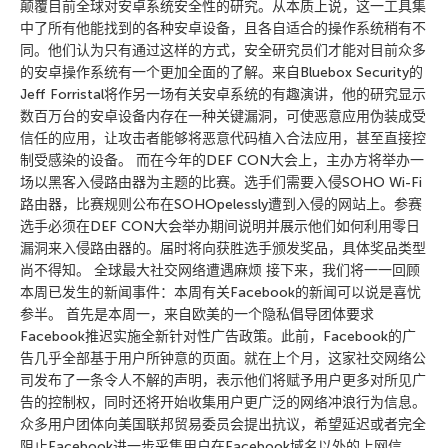
颠覆目前全球对安卓系统安全性的研究。从本质上说，这一工具集
中了所有他能找到的各种安卓设备，且各自适合的操作系统稍有不
同。他们认为只有通过这样的方式，安全研究员们才能对目前众多
的安卓操作系统有一个更加全面的了解。来自Bluebox Security的
Jeff Forristal将作另一场有关安卓系统的有趣演讲，他的研究显示
数百万台的安卓设备内存在一种关键漏洞，可使恶意应用伪装成受
信任的应用，让攻击者能够将恶意代码植入合法应用，甚至直接控
制受感染的设备。 而在今年的DEF CON大会上，主办方将举办一
场以黑客入侵路由器为主题的比赛。选手们需要入侵SOHO Wi-Fi
路由器，比赛规则公布在SOHOpelessly遭到入侵的网站上。参赛
选手必须在DEF CON大会举办期间说明并展示他们如何利用零日
漏洞来入侵路由器的。届时将向获胜选手颁发奖品，具体奖品类型
尚不得知。 全球最大社交网络遭遇麻烦 接下来，我们将一一回顾
本周已发生的新闻事件：本周有关Facebook的新闻可以说是喜忧
参半。 首先是本周一，来自欧美的一个隐私倡导团体要求
Facebook推迟实施全新针对性广告政策。此前，Facebook的广
告几乎全部基于用户所钟意的页面。就在上个月，这家社交网络公
司发布了一条令人不解的声明，表示他们将赋予用户更多对所见广
告的控制权，同时还将开始收集用户更广泛的网络冲浪行为信息。
众多用户团体向美国联邦贸易委员会提出抗议，希望延迟或者完全
阻止Facebook进一步采集用户在Facebook域名以外的上网信