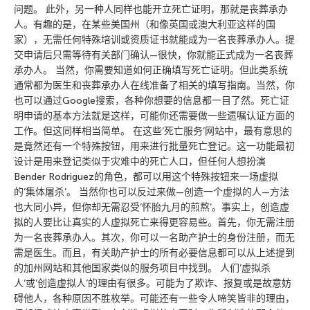
问题。 此外，另一种人同样也能开立死亡证明，那就是丧葬承办
人。有趣的是，在某些美国州（和像英国或澳大利亚这样的国
家），无需任何特殊培训或资质证书就能成为一名丧葬承办人。提
交申请后只需等待有关部门确认—很快，你就能正式成为一名丧葬
承办人。 当然，你需要知道如何正确填写死亡证明。但此类系统
通常都为医生和丧葬承办人在线准备了相关的填写指南。当然，你
也可以通过Google搜索，各种你想要的信息都一目了然。死亡证
明申请的基本方法就是这样，可能你还需要做一些遗嘱认证方面的
工作。但这同样相当简单。 在这些’死亡服务’网站中，最有意思的
是竟然还有一个特殊按钮，用来进行批量死亡登记。这一功能最初
设计是用来登记类似于灾难中的死亡人口，但任何人想扮演
Bender Rodriguez的角色，都可以用这个特殊按钮来一场虚拟
的’集体屠杀’。 当然你也可以反过来做—创造一个虚拟的人—方法
也大同小异，但你却无需忍受’怀胎九月的煎熬’。事实上，创造虚
拟的人要比让真实的人虚拟死亡来得更容易些。首先，你无需注册
为一名丧葬承办人。其次，你可以一名助产护士的身份注册，而无
需是医生。而且，有关助产护士的所有必要信息都可以从上述提到
的加州网站和其他国家类似的服务项目中找到。 人们’虚拟杀
人’或’创造虚拟人’的理由有很多。可能为了欺诈、报复或是故意妨
碍他人，各种原因不胜枚举。可能还有一些令人啼笑皆非的理由，