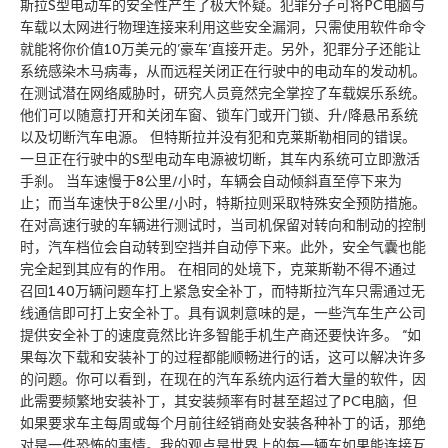
斯拉S型电动车的安全性产生了极大怀疑。犯罪分子可将PC电脑与
车载以太网进行物理连接来利用这些安全漏洞，只需使用软件命令
就能将你价值10万美元的’豪车’直接开走。另外，犯罪分子还能让
系统感染木马病毒，从而远程关闭正在行驶中的电动车的发动机。
在测试潜在网络威胁时，研究人员竟然完全掌控了车载娱乐系统。
他们可以随意打开和关闭车窗、锁车门或开门锁、升/降悬吊系统
以及切断汽车电源。 但特斯拉并没有犯和克莱斯勒相同的错误。
一旦正在行驶中的S型电动车电源被切断，其车内系统可立即激活
手刹。 当车速慢于8公里/小时，车辆会自动倾斜直至停下来为
止；而当车速快于8公里/小时，特斯拉则采取特殊安全预防措施。
在对高速行驶的车辆进行测试时，当司机保留对转向和制动的控制
时，汽车档位会自动转到空挡并自动停下来。此外，安全气囊也能
完全起到其应有的作用。 在相同的处境下，克莱斯勒不得不通过
召回140万辆问题车打上紧急安全补丁，而特斯拉汽车只需通过无
线通信即可打上安全补丁。具有讽刺意味的是，一些汽车生产公司
提供安全补丁的速度竟然比许多智能手机生产商还要快许多。 “如
果每次下载和安装补丁的过程都能顺畅进行的话，这可以解决许多
的问题。你可以看到，在现在的汽车系统内运行着大量的软件，因
此需要频繁地安装补丁，其安装频率有时甚至超过了PC电脑，但
如果要求车主每周或每个月前往经销商处安装各种补丁的话，那绝
对是一件恐怖的事情。我的观点是世界上的每一辆车如果能连接互