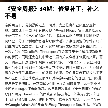
《安全周报》34期：修复补丁，补之
不易
我的朋友们，我想说的过去一周对于安全信息行业简直是噩梦一
般。如果说上一周我们只是发现了些有趣的bug、零日漏洞以及安
全研究专家寻找已久的漏洞的话，那本周真正的灾难才刚刚降临：
网络犯罪分子已利用所有这些缺陷渗透进了存在漏洞的软件。尽管
这些内容相当重要，但人们对这样的新闻或多或少已有些厌倦。每
一次，我们的新闻博客-Threatpost都会带来安全信息领域新鲜热
辣的新闻，同时还会在其中精选三篇有关安全补丁修复的文章，而
文章摘选工作远比你们想象的要难得多。 不管怎么样，这些内容
都相当重要！找到一个漏洞需要花费不少的时间和精力，但更难的
是在没有遭受黑客攻击之前就将其修复。软件开发者可以找出千万
种不立即（或当季度或无限期）对特定bug修复的理由。但问题最
终总是要解决的。 在本周最热门的三个新闻故事中，无一例外其
中所含的bug均还未能修复。这里我再次重申《安全周报》的编辑
原则：每周Threatpost的团队都会精心摘选三条当周要闻，并加
上我自己独到的见解。往期的内容可以在这里找到。 另一个存在
于Google Admin内的安卓系统bug Threatpost新闻故事。MWR