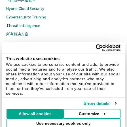
卡巴斯基网络安全
Hybrid Cloud Security
Cybersecurity Training
Threat Intelligence
所有解决方案
© 2026 年 AO Kaspersky Lab 版权所有并保留所有权利。
隐私策略
反腐败政策
许可协议 B2C
许可协议 B2B
License Agreement B2B
This website uses cookies
京ICP备12053225号
京公网安备 11010102001169号
Cookies
We use cookies to personalise content and ads, to provide
social media features and to analyse our traffic. We also
share information about your use of our site with our social
联系我们
关于我们
合作伙伴
Blog
资源中心
新闻稿
media, advertising and analytics partners who may
combine it with other information that you’ve provided to
them or that they’ve collected from your use of their
Securelist
Eugene Personal Blog
services.
Show details
Allow all cookies
Customize
中国 (China)
Use necessary cookies only