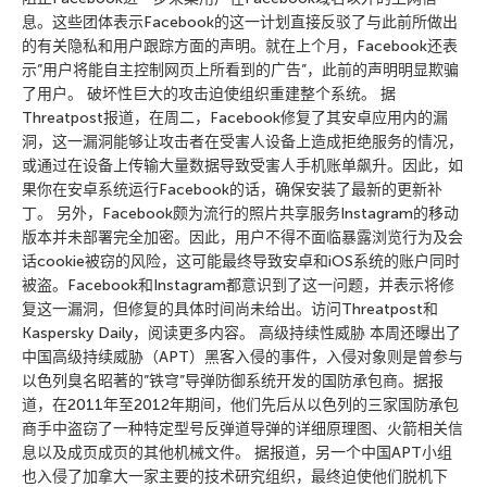
息。这些团体表示Facebook的这一计划直接反驳了与此前所做出
的有关隐私和用户跟踪方面的声明。就在上个月，Facebook还表
示”用户将能自主控制网页上所看到的广告”，此前的声明明显欺骗
了用户。 破坏性巨大的攻击迫使组织重建整个系统。 据
Threatpost报道，在周二，Facebook修复了其安卓应用内的漏
洞，这一漏洞能够让攻击者在受害人设备上造成拒绝服务的情况，
或通过在设备上传输大量数据导致受害人手机账单飙升。因此，如
果你在安卓系统运行Facebook的话，确保安装了最新的更新补
丁。 另外，Facebook颇为流行的照片共享服务Instagram的移动
版本并未部署完全加密。因此，用户不得不面临暴露浏览行为及会
话cookie被窃的风险，这可能最终导致安卓和iOS系统的账户同时
被盗。Facebook和Instagram都意识到了这一问题，并表示将修
复这一漏洞，但修复的具体时间尚未给出。访问Threatpost和
Kaspersky Daily，阅读更多内容。 高级持续性威胁 本周还曝出了
中国高级持续威胁（APT）黑客入侵的事件，入侵对象则是曾参与
以色列臭名昭著的”铁穹”导弹防御系统开发的国防承包商。据报
道，在2011年至2012年期间，他们先后从以色列的三家国防承包
商手中盗窃了一种特定型号反弹道导弹的详细原理图、火箭相关信
息以及成页成页的其他机械文件。 据报道，另一个中国APT小组
也入侵了加拿大一家主要的技术研究组织，最终迫使他们脱机下