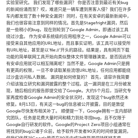
实验室研究。 我们发现了哪些漏洞？ 你是否注意到最近有关bug
的新闻纷涌而至？哎，难道只是一辆车遭到黑客入侵？我们在许多
车内都发现了数十种安全漏洞！同时，在有关安卓的最新新闻中，
我们也很容易注意到同样的情况。首先是Stagefright漏洞，然后
是一些稍小的bug，现在则轮到了Google Admin，即通过该工具
绕过沙盒。 作为安卓系统级的应用程序之一，Google Admin可以
接受来自其他应用的URL地址，而且事实证明，该工具可以接受所
有URL地址，甚至是以’file://’开头的路径。结果是，具有网页下载
功能的简单联网工具开始向类似整体文件管理器演变。是否因此所
有安卓应用就可以相互隔离呢？当然不是，Google Admin只是拥
有更高的权限，一旦不幸读取某些流氓URL地址，任何应用都能绕
过沙盒访问私人数据。 漏洞是如何修复的？ 首先，请容许我简要
介绍该独立研究和漏洞披露的整个过程。这一漏洞是在三月份被发
现，随后相应的报告即提交给了Google。大约5个月后，当研究专
家再度检查Google Admin的安全状况时，发现这个bug依然还未
修复。8月13日，有关这一bug的信息被公开披露，目的是敦促
Google尽快发布相关补丁。 顺便提一下，Google拥有一支内部研
究团队，任务是花费大量时间和精力到处寻找bug，且不仅限于
Google自行研发的软件。Google的Project Zero项目小组通常在
将找到的bug公诸于众前，给予软件开发者90天的时间修复漏洞，