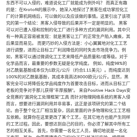
东西不可以入侵的，难道说化工厂就能成为例外吗？ 而真正有趣
的是：在Krotofil的展示中，她深入地探讨了黑客在成功掌控化工
厂的计算机网络后，可以做的以及应该做的事情。这里引出了该项
究的第一个结论：黑客入侵导致的后果并不一定是明显的。 黑客
可以对已遭入侵和控制的化工厂进行多种方式的漏洞利用。其中只
有一种真正容易被发现：就是黑客让工厂的正常生产陷入瘫痪，其
后果显而易见。 而更巧妙的入侵方法是：小心翼翼地对化工工艺
进行调整，进而让目标工厂利润降低的同时失去市场竞争力。例
如，黑客可以通过微调化工工艺来降低产品质量和/或等级。对于
化学品而言，最重要的参数无疑是化学纯度。 例如，纯度98%的
对乙酰氨基酚成本仅为1欧元/公斤（约合1.11美元）。而纯度达到
100%的对乙酰氨基酚，其成本竟高达8000欧元/公斤。显然，黑
客完全可以将降低化学品纯度作为首要攻击目标，进而从目标工厂
老板的竞争对手那儿获得”丰厚报酬”。 来自Positive Hack Days安
全竞赛的”漏洞化工处理框架”工具 而针对物理网络系统的黑客入侵
而言，想要进行漏洞利用并非易事，这正是该项研究的第二个结
论。由于整个化工厂相当复杂，因此里面的许多物理和化工工艺相
互依赖。就算你在这里更改了某个工艺，在其它地方也能产生同样
的工艺过程。因此，要想达到自己的目的，你必须了解其中所有工
艺的相互关系。 首先，你需要一名化工人员，确切地说是一名化