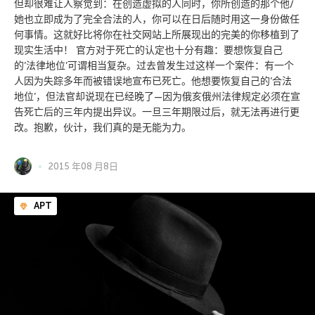
但却很难让人察觉到：在创造虚拟的人同时，你所创造的那个他/
她也立即成为了完全合法的人，你可以在日后随时用这一身份做任
何事情。这就好比将你在社交网站上所展现出的完美的你移植到了
现实生活中！ 官方对于死亡的认定也十分有趣：要想恢复自己
的’法律地位’可谓相当复杂。过去曾发生过这样一个案件：有一个
人因为失踪多年而被错误地宣布已死亡。他想要恢复自己的’合法
地位’，但法官却说现在已经晚了—因为俄亥俄州法律规定必须在宣
告死亡后的三年内提出异议。一旦三年期限过后，就无法再进行更
改。抱歉，伙计，我们真的是无能为力。
2015 年08 月8日
APT