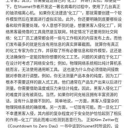
工专家。其次，你需要建造自己的”化工厂”并进行实验。顺便提一
下，在Stuxnet作者开发这一著名病毒的过程中，使用了几台真正
的铀浓缩离心机。 如果你无法建造”化工厂”，那就需要创建一个软
件模型然后在里面进行虚拟实验。此外，你还要明确到底要哪些设
备和软件需要处理。令人意想不到的是，想要黑客入侵化工厂，网
络黑客最倚靠的工具竟然是互联网，特定情况下还要用到社交网
络：化工厂员工通常都会将一些与工作相关的内容发布上去。而他
们发布最多的就是包含有用信息的真实屏幕截图。 就算你有真正
的化工专家为你工作，并获取了所有必要信息和软件模型，这还是
无法确保你一定能控制你想要的化工工艺。问题的关键在于化工厂
在设计时考虑了网络安全性；例如，物理网络系统相比纯计算机系
统而言，无法使用通用断工具。 这也是为什么你必须借助间接数
据对参数进行调整。例如，你无法测量产品本身的纯度，因为工厂
根本不需要这样的嵌入式工具，他们通常在产品生产出来以后进行
测量。你需要借助温度或压力来估计纯度。因此，黑客入侵化工厂
的难度并没有被高估。当然，如果你时间充裕且拥有丰富资源的
话，没有什么是做不到的。 简单地说，一方面，黑客入侵复杂的
物理网络系统的确很难。另一方面，一切皆有可能。而一旦化工厂
不幸遭黑客入侵，其内部的复杂程度对于安全防护恰恰起到了相反
的作用—化工厂因此而难以检测到恶意行为。 正如Kim Zetter在
《Countdown to Zero Day》一书中谈到Stuxnet时所说的，设