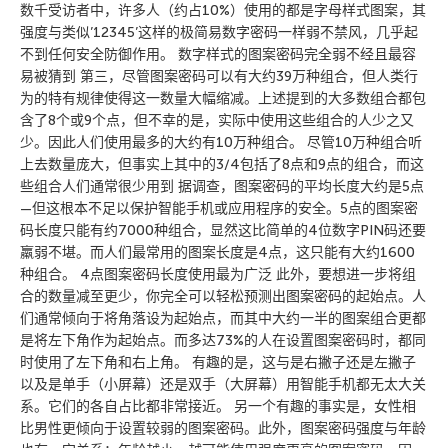
数千受访者中，许多人（约占10%）使用的都是字母样式图案，其
强度与类似’12345’这样的极简易数字密码一样弱不禁风，几乎起
不到任何安全防御作用。 数字样式的图案密码完全弱不经且最容
易被猜到 第三，尽管图案密码可以有大约39万种组合，但人类行
为的特有规律使得这一数量大幅缩减。上述提到的大多数组合都包
含了8个或9个点，但不幸的是，实际中使用这些组合的人少之又
少。因此人们使用最多的大约有10万种组合。 尽管10万种组合听
上去数量庞大，但事实上其中的3/4包括了8点和9点的组合，而这
些组合人们通常很少用到 据调查，图案密码的平均长度大约是5点
—但这根本不足以保护智能手机或应用程序的安全。5点的图案密
码长度只能有约7000种组合，显然这比简单的4位数字PIN码还要
羸弱不堪。而人们最常用的图案长度是4点，这只能有大约1600
种组合。 4点图案密码长度使用最为广泛 此外，要想进一步将组
合的数量减至更少，你完全可以轻松预测出图案密码的起始点。人
们通常倾向于将角落设为起始点，而其中大约一半的图案组合更都
是将左下角作为起始点。而多达73%的人在设置图案密码时，都同
时使用了左下角和右上角。 有趣的是，这与是右撇子还是左撇子
以及是单手（小屏幕）还是双手（大屏幕）用智能手机都无太大关
系。它们的各自占比都非常接近。 另一个有趣的事实是，女性相
比男性更倾向于设置较弱的图案密码。此外，图案密码强度与年龄