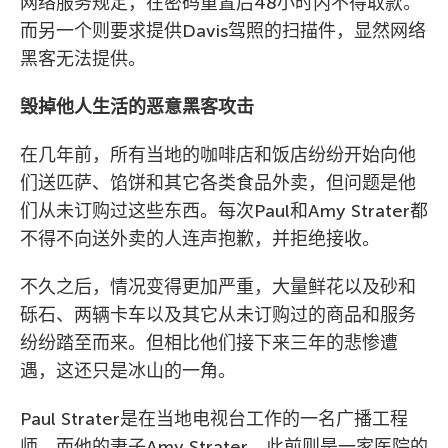
网络服务规定，在密码重置后48小时内不得取款。
而另一个则要求提供Davis驾照的扫描件，显然网络
黑客无法提供。
毁掉他人生活的恶意黑客攻击
在几年前，所有当地的咖啡店和饭店纷纷开始向他
们送匹萨、馅饼和其它各类食品外卖，但问题是他
们从未订购过这些东西。每次Paul和Amy Strater都
不得不向送外卖的人连声抱歉，并拒绝接收。
不久之后，情况变得更加严重，大量鲜花以及砂和
砾石、两辆卡车以及其它从未订购过的商品和服务
纷纷踏至而来。但相比他们接下来三年的悲惨遭
遇，这还只是冰山的一角。
Paul Strater是在当地电视台工作的一名广播工程
师，而他的妻子Amy Strater，此前则是一家医院的