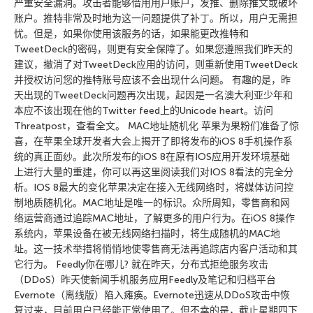
严重安全漏洞。攻击者能够借用用户账户，发推、删除推文或破坏
账户。推特非常及时地为这一问题提供了补丁。所以，用户无需担
忧。但是，如果你使用该服务的话，如果能更改推特和
TweetDeck的密码，则更有安全保障了。如果您遵照我们昨天的
建议，撤消了对TweetDeck应用的访问，则重新使用TweetDeck
并授权访问您的推特账号应该不会出现什么问题。 有趣的是，昨
天出现的TweetDeck问题再次出现，起因是一名澳大利亚少年和
本应不该出现在他的Twitter feed上的Unicode heart。访问
Threatpost，查看全文。 MAC地址随机化 苹果为果粉们准备了惊
喜，在苹果全球开发者大会上揭开了即将发布的iOS 8手机操作系
统的真正面纱。此次所发布的iOS 8在原有IOS应用开发环境基础
上进行大量的重建，你可以再这里阅读我们对IOS 8看法的完全分
析。IOS 8最大的变化苹果决定在接入无线网络时，将媒体访问控
制地质随机化。MAC地址是唯一的标识。众所周知，零售商和网
络运营商通过追踪MAC地址，了解更多的用户行为。在iOS 8操作
系统内，苹果设备在被无线网络扫描时，将生成随机的MAC地
址。这一技术举措将悄悄地使零售商无法再追踪店内客户活动和其
它行为。 Feedly你在哪儿? 就在昨天，分布式拒绝服务攻击
（DDoS）昨天使新闻手机服务应用Feedly及笔记和归档平台
Evernote（离线版）陷入瘫痪。Evernote迅速从DDoS攻击中恢
复过来，目前用户已经能正常使用了。但不幸的是，截止星期四下