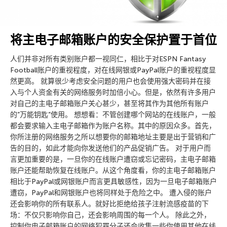
将主电子邮箱账户的安全保护置于首位
人们并非对所有类别账户都一视同仁，相比于对ESPN Fantasy
Football账户的重视程度，对在线网银或PayPal账户的重视程度显
然更高。 就算很少考虑安全问题的用户也会使用强大密码并在接
入与个人资金有关的网络服务时加倍小心。但是，依然有许多用户
对自己的主电子邮箱账户关心甚少，甚至将其作为其他所有账户
的”万能钥匙”使用。 想想看：不管创建哪个网站的在线账户，一般
都会要求输入主电子邮箱作为账户名称。其中的原因众多。首先，
你所注册的网络服务之所以想要你的邮箱地址主要是出于营销和广
告的目的，如此才能向你发送他们的产品促销广告。 对于用户而
言更加重要的是，一旦你的在线账户遭窃或忘记密码，主电子邮箱
账户还能帮助恢复在线账户。从这个角度看，你的主电子邮箱账户
相比于PayPal或网银账户而言更具敏感性，因为一旦电子邮箱账户
遭窃，PayPal和网银账户也将同样处于危险之中。 遭入侵的账户
还会影响你的所有联系人。就好比拒绝给孩子注射流感疫苗的下
场：不仅只影响你自己，还会影响周围的每一个人。 除此之外，
控制你电子邮箱账户的网络犯罪分子还会收集一些你使用其他在线