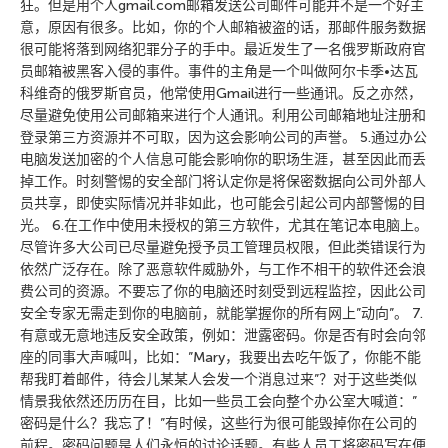
狂。但是用个人gmail.com邮箱发送公司邮件可能并不是一个好主
意，原因有很多。比如，你的个人邮箱被盗的话，那邮件服务数据
很可能将落到网络犯罪分子的手中。最近发生了一名俄罗斯政府官
员邮箱被黑客入侵的事件。事件的主角是一个叫做阿尔卡季•达瓦
科维奇的俄罗斯官员，他常使用Gmail进行一些通讯。反之亦然，
尽量避免使用公司邮箱来进行个人通讯。利用公司邮箱地址注册和
登录第三方资源并不可取，因为这会影响公司的声誉。 5.通过办公
电脑发送加密的个人信息可能会影响你的职场生涯，甚至因此而丢
掉工作。时刻警惕的安全部门将认定你是将保密数据向公司外部人
员共享，即使实际情况并非如此，也可能会引起公司内部警惕的目
光。 6.在工作中使用未授权的第三方软件，尤其在笔记本电脑上。
尽管许多大公司已尽量避免授予员工管理员权限，但此类错误行为
依然广泛存在。除了恶意软件威胁外，与工作不相干的软件还会浪
费公司的资源。不要忘了你的电脑还时刻受到远程监控，因此公司
安全专家无需走到你的电脑前，就能掌握你的所有网上”动向”。 7.
有意或无意地违反安全政策，例如：泄露密码。你是否有时会向邻
座的同事大声喊叫，比如：”Mary，我要出去吃午饭了，你能不能
帮我盯着邮件，待会儿某某人会发一个消息过来”？对于这些类似
情景我依然还历历在目，比如一些员工会向整个办公室大喊道：”
密码是什么？我忘了！”有时候，这些行为很可能毁掉你在公司的
前程。密码问题是人们永恒的讨论话题。有些人员工将密码写在便