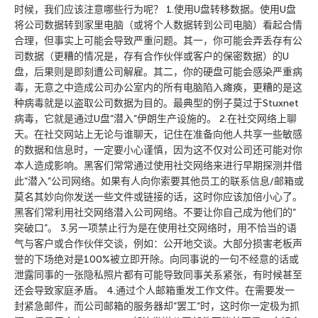
时候，我们应该注意哪些行为呢？ 1.使用U盘转移数据。使用U盘
将公司数据转到家里电脑（或将个人数据转到公司电脑）看起合情
合理，但事实上可能会导致严重问题。其一，你可能会弄丢存有公
司数据（更糟的情况是，存有合作伙伴或客户的保密数据）的U
盘，后果则是即刻遭公司解雇。其二，你的硬盘可能会感染严重病
毒，无意之中造成公司办公室内的所有电脑陷入瘫痪，更糟的是这
种病毒就是以盗取公司数据为目的。最典型的例子莫过于Stuxnet
病毒，它就是通过U盘”潜入”伊朗生产设施的。 2.在社交网络上聊
天。在社交网站上无论与谁聊天，记住在准备向他人共享一些敏感
的数据和信息时，一定要小心谨慎，因为这不仅对公司还可能对你
本人造成影响。黑客们常常通过使用社交网络来进行早期探测并借
此”潜入”公司网络。如果有人向你索要其他员工的联系信息/邮箱或
莫名其妙向你发送一些文件或链接的话，这时你应该加倍小心了。
黑客们常利用社交网络潜入公司网络。不要让你自己成为他们的”
突破口”。 3.另一项禁止行为是在使用社交网络时，用不恰当的语
气与客户或合作伙伴交谈，例如：公开地交谈。大部分损害老板声
誉的下场绝对是100%被立即开除。向同事说的一句不经意的话或
泄露同事的一张隐私照片都有可能导致同事关系紧张，有时候甚至
还会导致家庭矛盾。 4.通过个人邮箱重发工作文件。在需要发一
封紧急邮件，而公司邮箱的服务器却”罢工”时，这时你一定极为抓