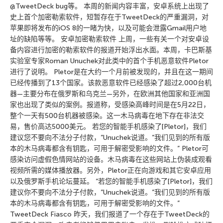
@TweetDeck bug等。 本周的新闻内容丰富，安卓系统上出现了
史上首个加密勒索软件，短暂存在于TweetDeck的严重漏洞，对
苹果即将发布的iOS 8的一睹为快，以及可能会泄露Gmail用户地
址的缺陷等等。 安卓加密勒索软件 上周，一些有关一个对安卓设
备内容进行加密的勒索软件的报道开始浮出水面。本周，卡巴斯基
实验室专家Roman Unuchek对此类中的首个手机恶意软件Pletor
进行了说明。 Pletor是在大约一个月前被发现的，并且在这一期间
已经传播到了13个国家。该款恶意软件已经感染了超过2,000台机
器—主要分布在俄罗斯和乌克兰—另外，在欧洲其他国家和亚洲国
家也出现了类似的案例。报道称，受感染高峰时间是在5月22日，
整个一天有500台机器被感染。这一木马病毒在地下存在非法交
易，售价高达5000美元。 若您的智能手机感染了[Pletor]，我们
建议您不要向不法分子付款，”Unuchek说道。”我们见到的所有版
本的木马病毒都含有钥匙，可用于解密受影响的文件。” Pletor可
感染访问虚假色情网站的设备。木马病毒在这些网站上伪装成观看
视频所需的媒体播放器。另外，Pletor正在向游戏和其它安卓应用
以及俄罗斯手机论坛蔓延。 “若您的智能手机感染了[Pletor]，我们
建议你不要向不法分子付款，”Unuchek说道。”我们见到的所有版
本的木马病毒都含有钥匙，可用于解密受影响的文件。”
TweetDeck Fiasco 昨天，我们报道了一个存在于TweetDeck的