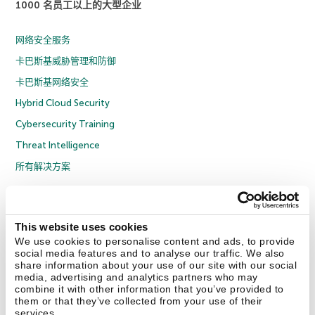
1000 名员工以上的大型企业
网络安全服务
卡巴斯基威胁管理和防御
卡巴斯基网络安全
Hybrid Cloud Security
Cybersecurity Training
Threat Intelligence
所有解决方案
© 2026 年 AO Kaspersky Lab 版权所有并保留所有权利。
隐私策略
反腐败政策
许可协议 B2C
许可协议 B2B
License Agreement B2B
This website uses cookies
京ICP备12053225号
京公网安备 11010102001169号
Cookies
We use cookies to personalise content and ads, to provide
social media features and to analyse our traffic. We also
share information about your use of our site with our social
联系我们
关于我们
合作伙伴
Blog
资源中心
新闻稿
media, advertising and analytics partners who may
combine it with other information that you’ve provided to
them or that they’ve collected from your use of their
Securelist
Eugene Personal Blog
services.