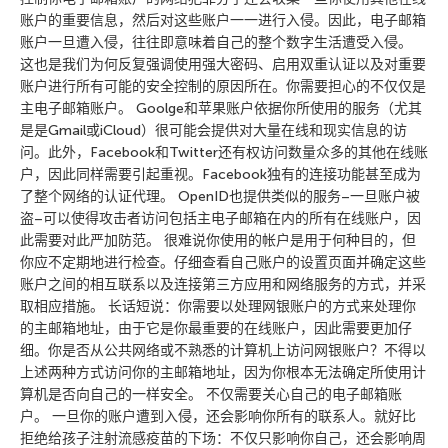
账户的重要信息，然后对这些账户一一进行入侵。因此，电子邮箱
账户一旦遭入侵，往往即意味着自己的整个数字生活遭受入侵。
这也是我们为何反复强调使用强大密码、启用双重认证以及对重要
账户进行所有可能的安全控制的原因所在。你需要担心的不仅仅是
主电子邮箱账户。 Goolge和苹果账户依据你所使用的服务（尤其
是是Gmail或iCloud）很可能会提供对大量在线和现实信息的访
问。此外，Facebook和Twitter还有权访问数量众多的其他在线账
户，因此同样需要引起重视。Facebook独有的连接功能甚至成为
了整个网络的认证代理。 OpenID也提供类似的服务–一旦账户被
盗–可以使得攻击者访问包括主电子邮箱在内的所有在线账户，因
此需要对此严加防范。 很难说你使用的帐户是用于何种目的，但
你应不定期地进行检查。仔细查看自己账户的设置页面并确定这些
账户之间的相互联系以及连接第三方应用和网络服务的方式，并采
取相应措施。 长话短说：你需要以处理网银账户的方式来处理你
的主邮箱地址，由于它是你最重要的在线账户，因此需要更加仔
细。你是否从公共网络或不熟悉的计算机上访问网银账户？不得以
上述两种方式访问你的主邮箱地址，因为你根本无法确定所使用计
算机是否向自己的一样安全。 不仅需要关心自己的电子邮箱账
户。 一旦你的账户遭到入侵，还会影响你所有的联系人。就好比
拒绝给孩子注射流感疫苗的下场：不仅只影响你自己，还会影响周