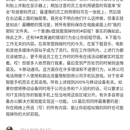
利贴上并黏在显示器上；稍加注意的员工会利用键盘的背面来”安
全”存放密码凭证；最谨慎的员工则将密码写在一张纸上，然后锁
在右边最上面的抽屉里。我完全不明白他们什么这样做，但事实就
是如此！最糟糕的情况是，将所有密码保存在电脑桌面上的”我的
密码”文件夹。 一个普通U盘就能毁掉你的#前程？事实的确如此，
除此之外，还有9#类普遍的错误行为会让你前程尽毁。 8.下载与
工作无关的内容。在高带宽网络时代的今天，在家下载音乐、电影
和其他多媒体内容似乎成为了流行。但在工作场所内，上述行为都
应该被禁止，更不用说员工在工作时的所有在线活动都被实时监控
着。哎！但很多人依然我行我素，最后受到严厉处罚的时候则追悔
莫及。 9.移动通讯。这方面存在许多错误和不道德行为，从将公司
电话用做个人使用和超出流量限制到用公司手机玩游戏。对于安卓
智能手机而言尤其适用。所有上述规则200%与移动设备有关。如
果你想将移动设备同时用于公司业务和个人目的的话，可以要求公
司IT支持在你的智能手机上恰当地将这些区域分开。有许多自带设
备办公解决方案就能实现这一功能。 10.最后但同样最重要的是：
你在网络上所说（写）的所有内容，能让你前程似锦的同时也可能
毁掉你的大好前程。