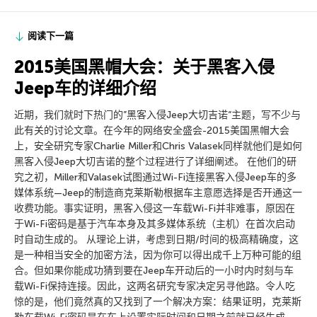
阅读下一篇
2015美国黑帽大会：关于黑客入侵
Jeep车的详细介绍
近期，我们就时下热门的”黑客入侵Jeep大切吉诺“主题，写不少与
此有关的讨论文章。在今年的网络安全盛会-2015美国黑帽大会
上，安全研究专家Charlie Miller和Chris Valasek同样就他们是如何
黑客入侵Jeep大切吉诺的整个过程进行了详细阐述。 在他们的研
究之初，Miller和Valasek试图通过Wi-Fi连接黑客入侵Jeep车的多
媒体系统—Jeep的制造商克莱斯勒根据车主意愿选择是否开通这一
收费功能。事实证明，黑客入侵这一车载Wi-Fi并非难事，原因在
于Wi-Fi密码是基于汽车本身及其多媒体系统（主机）在首次启动
时自动生成的。 从理论上讲，考虑到日期/时间的极高精确度，这
是一种相当安全的加密方法，因为你可以得出成千上万种可能的组
合。但如果你能成功猜到要在Jeep车开动后的一小时内时刻与车
载Wi-Fi保持连接。因此，这两名研究专家决定另寻他路。令人吃
惊的是，他们竟然真的又找到了一个解决方案：结果证明，克莱斯