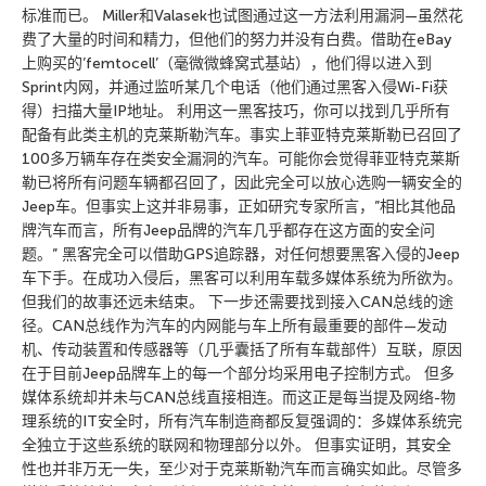
标准而已。 Miller和Valasek也试图通过这一方法利用漏洞—虽然花
费了大量的时间和精力，但他们的努力并没有白费。借助在eBay
上购买的’femtocell’（毫微微蜂窝式基站），他们得以进入到
Sprint内网，并通过监听某几个电话（他们通过黑客入侵Wi-Fi获
得）扫描大量IP地址。 利用这一黑客技巧，你可以找到几乎所有
配备有此类主机的克莱斯勒汽车。事实上菲亚特克莱斯勒已召回了
100多万辆车存在类安全漏洞的汽车。可能你会觉得菲亚特克莱斯
勒已将所有问题车辆都召回了，因此完全可以放心选购一辆安全的
Jeep车。但事实上这并非易事，正如研究专家所言，”相比其他品
牌汽车而言，所有Jeep品牌的汽车几乎都存在这方面的安全问
题。” 黑客完全可以借助GPS追踪器，对任何想要黑客入侵的Jeep
车下手。在成功入侵后，黑客可以利用车载多媒体系统为所欲为。
但我们的故事还远未结束。 下一步还需要找到接入CAN总线的途
径。CAN总线作为汽车的内网能与车上所有最重要的部件—发动
机、传动装置和传感器等（几乎囊括了所有车载部件）互联，原因
在于目前Jeep品牌车上的每一个部分均采用电子控制方式。 但多
媒体系统却并未与CAN总线直接相连。而这正是每当提及网络-物
理系统的IT安全时，所有汽车制造商都反复强调的：多媒体系统完
全独立于这些系统的联网和物理部分以外。 但事实证明，其安全
性也并非万无一失，至少对于克莱斯勒汽车而言确实如此。尽管多