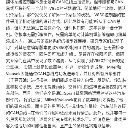
媒体系统控制器本身无法与CAN总线直接通讯，但却能和与CAN
总线互联的另一个部件-V850控制器通讯。简单地打个比喻，他认
识个家伙，那个家伙又了解另一个家伙的状况。 V850控制器的软
件采用了相对谨慎的设计方式，因此尽管有可能’听从于’CAN总
线，但却无法通过它发送命令。但你也知道，这毕竟是一台计算
机。你根本无需拆箱操作，只需简单地对计算机重新编程即可将其
添加入内。 通过与多媒体系统的控制器连接，研究专家们发现了
可针对其恶意编写版本更改V850控制器固件的漏洞。在无需检查
或授权的情况下，固件即可完成’升级’。尽管存在权限问题，但研
究专家们在其中发现了数个漏洞，从而实现了对V850控制器的完
全掌控。 实际上就是如此简单：在这一步操作完成后，Miller和
Valasek即能通过CAN总线成功发送命令，并且对所有汽车部件
（千真万确）进行操控。他们能成功操控方向盘、发动机、传动装
置和制动系统，更不用提像雨刷、空调和门锁这样更容易控制的汽
车部件。而且，他们完全是通过Sprint蜂窝网络远程控制这些汽车
部件的。 好消息是：Miller和Valasek花费了数年时间才得出了他
们的研究成果。而主要的黑客技巧—具体如何掌控与汽车部件连接
的CAN总线—在他们的介绍中依然未解释清楚。此外，也并非每一
名黑客都能达到上述两名研究专家的技术水平。坏消息是：此类黑
客入侵成功的可能性相当高，且产生的破坏性将难以估量。