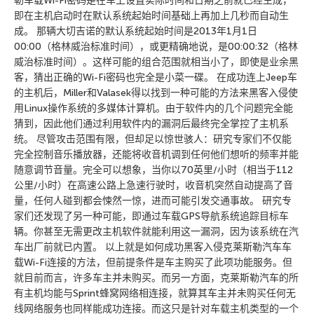
勒车载Wi-Fi密码是在车上设置实际时间和日期之前就已经生成，
即在主机启动时在默认系统起始时间基础上再加上几秒而自动生
成。 那辆大切吉诺的默认系统起始时间是2013年1月1日
00:00（格林威治标准时间），或更精确地说，是00:00:32（格林
威治标准时间）。这样可能的组合范围就相当小了，即使是业余黑
客，猜出正确的Wi-Fi密码也完全是小菜一碟。 在成功连上Jeep车
的主机后，Miller和Valasek得以找到一种可能的方法来黑客入侵使
用Linux操作系统的多媒体计算机。由于软件内的几个问题完全能
猜到，因此他们通过利用软件内的漏洞后最终完全掌控了主机系
统。 尽管攻击范围有限，但却足以惊世骇人：研究专家们不仅能
完全控制音乐播放器，还能将收音机调到任何他们想听的频率并能
随意调节音量。完全可以想象，当你以70英里/小时（相当于112
公里/小时）在高速公路上急速行驶时，收音机突然自动提高了音
量，任何人碰到都会悚然一惊，进而可能引发交通事故。 研究专
家们还发现了另一种可能，即通过车载GPS导航系统追踪目标车
辆。你甚至无需更改主机软件就能利用这一漏洞，因为该系统在汽
车出厂前就已内置。 以上就是如何成功黑客入侵克莱斯勒汽车车
载Wi-Fi连接的方法，但前提条件是车主购买了此项功能服务。但
就目前而言，许多车主并未购买。而另一方面，克莱斯勒汽车的所
有主机均能与Sprint蜂窝网络相连接，就算其车主并未购买任何无
线网络服务也同样能成功连接。而这只是针对车载主机类型的一个