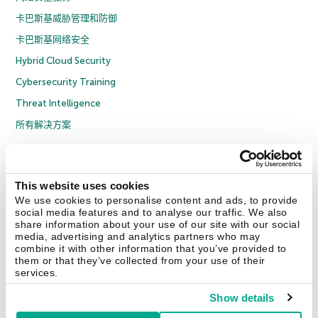
卡巴斯基威胁管理和防御
卡巴斯基网络安全
Hybrid Cloud Security
Cybersecurity Training
Threat Intelligence
所有解决方案
© 2026 年 AO Kaspersky Lab 版权所有并保留所有权利。
隐私策略
反腐败政策
许可协议 B2C
许可协议 B2B
License Agreement B2B
This website uses cookies
京ICP备12053225号
京公网安备 11010102001169号
Cookies
We use cookies to personalise content and ads, to provide
social media features and to analyse our traffic. We also
share information about your use of our site with our social
联系我们
关于我们
合作伙伴
Blog
资源中心
新闻稿
media, advertising and analytics partners who may
combine it with other information that you’ve provided to
them or that they’ve collected from your use of their
Securelist
Eugene Personal Blog
services.
Show details