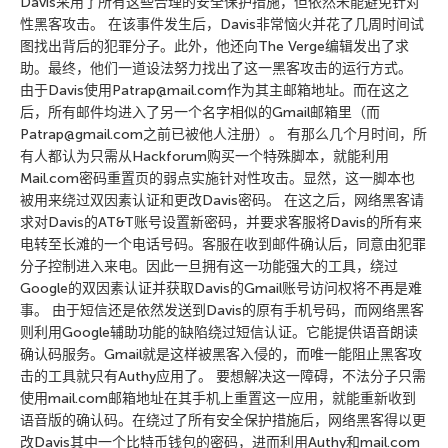
Davis采用了所有这些合理的安全保护措施，但依然未能避免针对
性黑客攻击。 在该事件发生后，Davis非常恼火并花了几周时间试
图找出背后的犯罪分子。此外，他还向The Verge编辑发出了求
助。最终，他们一道设法努力找出了这一黑客攻击的运行方式。
由于Davis使用Patrap@mail.com作为其主邮箱地址。而在这之
后，所有邮件均进入了另一个名字相似的Gmail邮箱里（而
Patrap@gmail.com之前已被他人注册）。 有那么几个月时间，所
有人都认为只需从Hackforum购买一个特殊脚本，就能利用
Mail.com密码重置页的弱点实施针对性攻击。显然，这一脚本也
被用来绕过双因素认证和更改Davis密码。 在这之后，网络黑客请
求对Davis的AT&T账号设置新密码，并要求客服将Davis的所有来
电转至长滩的一个电话号码。客服在收到邮件确认后，同意由犯罪
分子控制进入来电。因此一旦拥有这一功能强大的工具，绕过
Google的双因素认证并获取Davis的Gmail账号访问权将不再是难
事。 由于短信还是依然发送到Davis的原有手机号码，而网络黑客
则利用Google辅助功能的缺陷绕过短信认证。它能提供语音朗读
确认码服务。Gmail就是这样被黑客入侵的，而唯一能阻止黑客攻
击的工具就只有Authy应用了。 要想解决这一障碍，不法分子只需
使用mail.com邮箱地址在其手机上重置这一应用，就能重新收到
语音版的确认码。在绕过了所有安全保护措施后，网络黑客得以更
改Davis其中一个比特币钱包的密码，进而利用Authy和mail.com