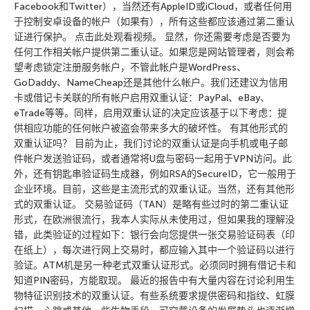
Facebook和Twitter），当然还有AppleID或iCloud，或者任何用
于控制安卓设备的帐户（如果有），所有这些都应该通过第二重认
证进行保护。 点击此处观看视频。 显然，你还需要考虑是否要为
任何工作相关帐户提供第二重认证。如果您是网站管理者，则会希
望考虑锁定注册服务帐户，不管此帐户是WordPress、
GoDaddy、NameCheap还是其他什么帐户。我们还建议为信用
卡或借记卡关联的所有帐户启用双重认证：PayPal、eBay、
eTrade等等。同样，启用双重认证的决定应该基于以下考虑：提
供相应功能的任何帐户被盗会带来多大的破坏性。 有其他形式的
双重认证吗？ 目前为止，我们讨论的双重认证是向手机或电子邮
件帐户发送验证码，或者通常将U盘与密码一起用于VPN访问。此
外，还有钥匙串验证码生成器，例如RSA的SecureID，它一般用于
企业环境。目前，这些是主流形式的双重认证。当然，还有其他形
式的双重认证。 交易验证码（TAN）是略有些过时的第二重认证
形式，在欧洲很流行，我本人实际从未使用过，但如果我的理解没
错，此类验证的过程如下：银行会向您提供一张交易验证码表（印
在纸上），每次进行网上交易时，都应输入其中一个验证码以进行
验证。ATM机是另一种老式双重认证形式。必须同时拥有借记卡和
知道PIN密码，方能取现。 最近的报告中有大量内容在讨论利用生
物特征识别技术的双重认证。有些系统要求提供密码和指纹、虹膜