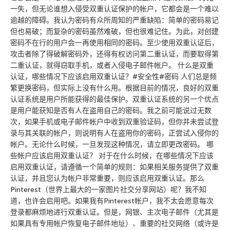
一失，但无论谁想入侵受双重认证保护的帐户，它都会是一个难以
逾越的障碍。我认为密码有众所周知的严重缺陷：简单的密码易记
但也易破；而复杂的密码虽然难破，但也很难记住。为此，对创建
密码不在行的用户会一再使用相同的密码。至少使用双重认证后，
攻击者除了得破解密码外，还得有权访问第二重认证，而要取得第
二重认证，就得窃取手机，或者入侵电子邮件帐户。 什么是双重
认证，哪些情况下应该启用双重认证？#安全性#密码 人们总是频
繁更换密码，但实际上没有什么用。根据目前的情况，良好的双重
认证系统是用户所能获得的最佳保护。双重认证系统的另一个优点
是用户能获知是否有人在盗用自己的密码。我之前可能说过无数
次，如果手机或电子邮件帐户中收到双重验证码，但你并未尝试登
录与其关联的帐户，则说明有人在盗用你的密码，正尝试入侵你的
帐户。无论什么时候，一旦发现这种情况，请立即更改密码。 哪
些帐户应该启用双重认证？ 对于在什么时候，在哪些情况下应该
启用双重认证，请遵循一个简单的规则：如果相关服务提供了双重
认证，并且您认为帐户非常重要，则应该启用双重认证。那么
Pinterest（世界上最大的一家图片社交分享网站）呢？我不知
道，也许会启用吧。如果我有Pinterest帐户，我不太会愿意每次
登录都麻烦地进行双重认证。但是，网银、主次电子邮件（尤其是
如果具有专用帐户恢复电子邮件地址）、重要的社交网络（或许是