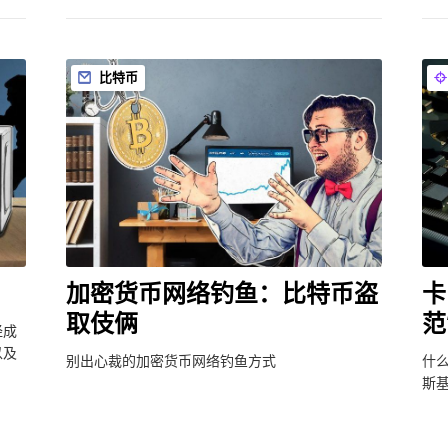
比特币
加密货币网络钓鱼：比特币盗
卡
取伎俩
范
经成
以及
别出心裁的加密货币网络钓鱼方式
什
斯