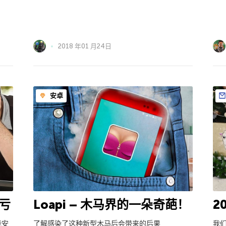
2018 年01 月24日
安卓
亏
Loapi – 木马界的一朵奇葩！
2
能安
了解感染了这种新型木马后会带来的后果
我