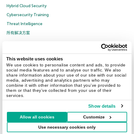
Hybrid Cloud Security
Cybersecurity Training
Threat Intelligence
所有解决方案
© 2026 年 AO Kaspersky Lab 版权所有并保留所有权利。
隐私策略
反腐败政策
许可协议 B2C
许可协议 B2B
License Agreement B2B
This website uses cookies
京ICP备12053225号
京公网安备 11010102001169号
Cookies
We use cookies to personalise content and ads, to provide
social media features and to analyse our traffic. We also
share information about your use of our site with our social
联系我们
关于我们
合作伙伴
Blog
资源中心
新闻稿
media, advertising and analytics partners who may
combine it with other information that you’ve provided to
them or that they’ve collected from your use of their
Securelist
Eugene Personal Blog
services.
Show details
Allow all cookies
Customize
中国 (China)
Use necessary cookies only