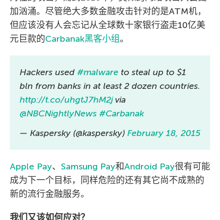
加汹涌。尽管绝大多数金融攻击针对的是ATM机，
但应该没有人会忘记从全球数十家银行盗走10亿美
元巨款的
Carbanak黑客小组
。
Hackers used
#malware
to steal up to $1
bln from banks in at least 2 dozen countries.
http://t.co/uhgtJ7hM2j
via
@NBCNightlyNews
#Carbanak
— Kaspersky (@kaspersky)
February 18, 2015
Apple Pay
、
Samsung Pay
和
Android Pay
很有可能
成为下一个目标，同样危险的还有其它尚不成熟的
新的流行金融服务。
我们又该如何应对？