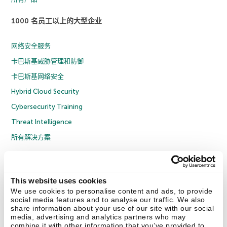
1000 名员工以上的大型企业
网络安全服务
卡巴斯基威胁管理和防御
卡巴斯基网络安全
Hybrid Cloud Security
Cybersecurity Training
Threat Intelligence
所有解决方案
© 2026 年 AO Kaspersky Lab 版权所有并保留所有权利。
隐私策略
反腐败政策
许可协议 B2C
许可协议 B2B
License Agreement B2B
This website uses cookies
京ICP备12053225号
京公网安备 11010102001169号
Cookies
We use cookies to personalise content and ads, to provide
social media features and to analyse our traffic. We also
share information about your use of our site with our social
联系我们
关于我们
合作伙伴
Blog
资源中心
新闻稿
media, advertising and analytics partners who may
combine it with other information that you’ve provided to