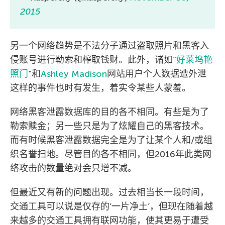
2015
另一个网络趋势是不法分子通过盗取照片和黑客入
侵账号进行勒索和榨取钱财。此外，诸如”
好莱坞艳
照门
“和
Ashley Madison
网站用户个人数据遭外泄
这样的事件也时有发生，着实令某些人蒙羞。
网络黑客泄露数据库的目的各不相同。有些是为了
勒索赎金；另一些只是为了炫耀自己的黑客技术。
而有时候黑客泄露数据完全是为了让某个人和/或组
织名誉扫地。尽管目的各不相同，但2016年此类网
络攻击的数量绝对会只增不减。
但最近又有新的问题出现。过去相当长一段时间，
交通工具可以说是仅存的’一片净土’，但现在随着越
来越多的交通工具拥有联网功能，使其更易于遭受