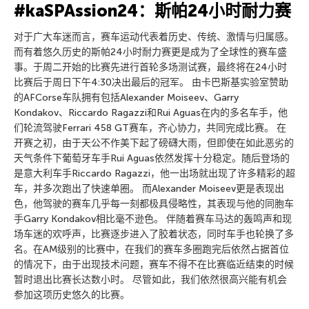
#kaSPAssion24：斯帕24小时耐力赛
对于广大车迷而言，赛车运动代表着历史、传统、激情与归属感。
而有着悠久历史的斯帕24小时耐力赛更是成为了全球性的赛车盛
事。于周二开始的比赛先进行首轮多场测试赛，最终将在24小时
比赛后于周日下午4:30决出最后的冠军。 由卡巴斯基实验室赞助
的AFCorse车队拥有包括Alexander Moiseev、Garry
Kondakov、Riccardo Ragazzi和Rui Aguas在内的多名车手，他
们轮流驾驶Ferrari 458 GT赛车，齐心协力，共同完成比赛。 在
开赛之初，由于天公不作美下起了磅礴大雨，但即使在如此恶劣的
天气条件下葡萄牙车手Rui Aguas依然发挥十分稳定。随后登场的
是意大利车手Riccardo Ragazzi，他一出场就出现了许多精彩的超
车，并多次跑出了快速单圈。 而Alexander Moiseev更是表现出
色，他驾驶的赛车几乎每一刻都极具侵略性，其表现与他的同胞车
手Garry Kondakov相比毫不逊色。 伴随着赛车马达的轰鸣声和现
场车迷的欢呼声，比赛逐步进入了胶着状态，同时车手也轮换了多
名。在AM级别的比赛中，在我们的赛车多圈跑完后依然占据首位
的情况下，由于出现技术问题，赛车不得不在比赛临近结束的时候
暂时退出比赛长达数小时。 尽管如此，我们依然很高兴能有机会
参加这项历史悠久的比赛。