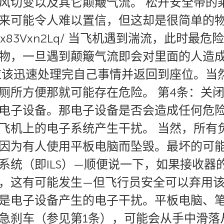
风切变以及其它颠簸气流。 松开安全带的
来可能令人难以置信，但这却是很简单的
.com/p/Zx83Vxn2Lq/ 当飞机遇到湍流
物，一旦遇到颠簸气流即会对里面的人造成
应该迅速处理完自己事情并返回到座位。当
厕所方便那就可能存在危险。 第4条：关闭
电子设备。那电子设备是否会造成任何危
飞机上的电子系统产生干扰。 当然，所有
因为有人使用平板电脑而坠毁。最坏的可
系统（即ILS）—顺便说一下，如果接收器
，这有可能发生—但飞行员安全可以弃用该
是电子设备产生的电子干扰。平板电脑、
急刹车（参见第1条），可能会从手中滑落