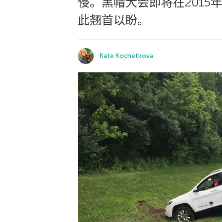
侵。黑帽大会即将在201
此翘首以盼。
Kate Kochetkova