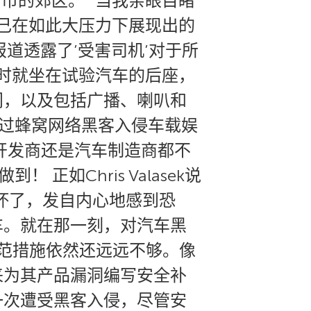
市的郊区。 “当我亲眼目睹
自己在如此大压力下展现出的
报道透露了’受害司机’对于所
g当时就坐在试验汽车的后座，
门，以及包括广播、喇叭和
须通过蜂窝网络黑客入侵车载娱
开发商还是汽车制造商都不
如Chris Valasek说
坏了，发自内心地感到恐
车。就在那一刻，对汽车黑
防范措施依然还远远不够。像
来为其产品漏洞编写安全补
一次遭受黑客入侵，尽管安