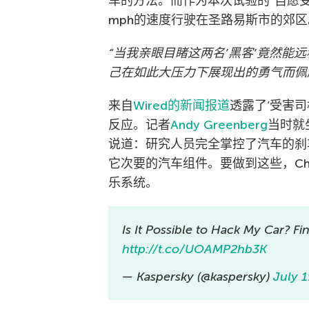
车的方法。而作为本次试验的”自愿受
mph的速度行驶在圣路易斯市的郊区
“当我亲眼目睹这两名’黑客’竟然能
己在如此大压力下展现出的勇气而佩
来自
Wired的新闻报道
透露了’受害
反应。记者
Andy Greenberg
当时就
说道：研究人员完全掌控了汽车的刹
它次要的汽车组件。要做到这些，Chr
乐系统。
Is It Possible to Hack My Car? Fi
http://t.co/UOAMP2hb3K
— Kaspersky (@kaspersky)
July 1