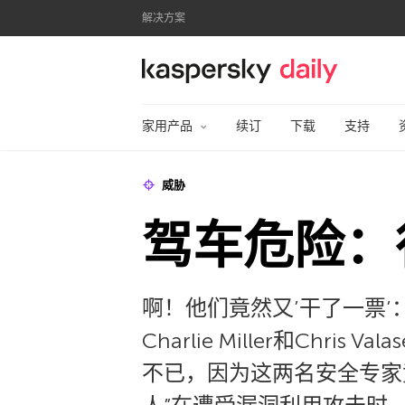
解决方案
卡巴斯基官方博客
家用产品
续订
下载
支持
威胁
驾车危险：
啊！他们竟然又’干了一票
Charlie Miller和Ch
不已，因为这两名安全专家