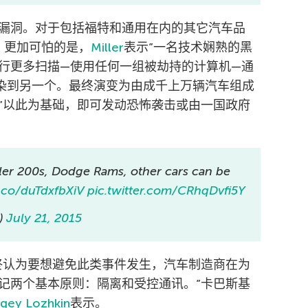
漏洞。对于包括福特和通用在内的其它汽车品
尝试。更加可怕的是，
Miller
表示”一名技术娴熟的黑
行更多扫描—使用任何一组被劫持的计算机—通
盘感染到另一个。最终演变为由成千上万辆汽车组成
”以此为基础，即可发动恐怖袭击或由一国政府
ler 200s, Dodge Rams, other cars can be
t.co/duTdxfbXiV
pic.twitter.com/CRhqDvfi5Y
)
July 21, 2015
终认为要想避免此类事件发生，汽车制造商在为
记两个基本原则：隔离和受控通讯。”卡巴斯基
gey Lozhkin
表示。