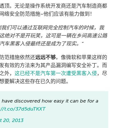
透顶。无论是操作系统开发商还是汽车制造商都
网络安全防范措施–他们应该有能力做到！
到我们可以通过互联网完全控制汽车的时候，我
这绝对不是开玩笑，这可是一辆在乡间高速公路
汽车黑客入侵最终还是成为了现实。”
防范措施依然还
远远不够
。像微软和苹果这样的
发有效的方法来为其产品漏洞编写安全补丁。而
之外，
这已经不是汽车第一次遭受黑客入侵
，尽
想要解决这些存在已久的问题。
r, have discovered how easy it can be for a
://t.co/37d5duTKXT
t 20, 2013