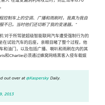
害人”在遭受漏洞利用攻击时，则正驾车以70
。
远程控制车上的空调、广播和雨刷时，我真为我自
服不已。当时他们还切断了我的变速器。”
司机’对于所驾驶超级智能联网汽车遭受强制行为的
坐在试验汽车的后座，亲眼目睹了整个过程，他
车和油门，以及包括广播、喇叭和雨刷在内的其
is和Charlie必须通过蜂窝网络黑客入侵车载娱
nd out over at
@Kaspersky
Daily.
9, 2013