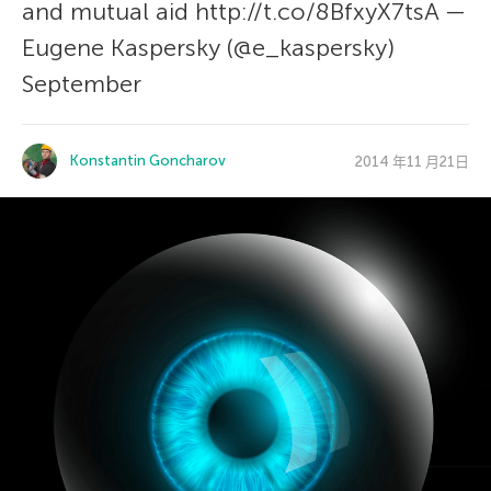
and mutual aid http://t.co/8BfxyX7tsA —
Eugene Kaspersky (@e_kaspersky)
September
Konstantin Goncharov
2014 年11 月21日