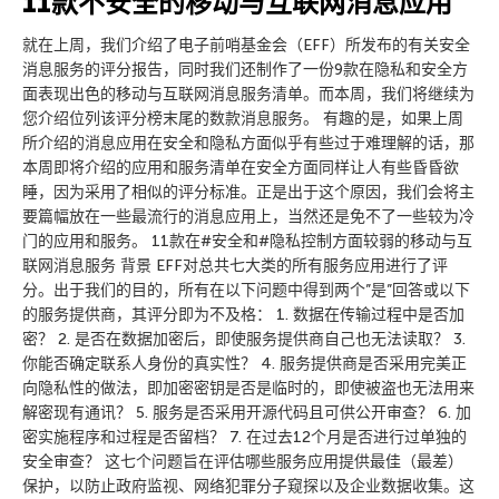
11款不安全的移动与互联网消息应用
就在上周，我们介绍了电子前哨基金会（EFF）所发布的有关安全
消息服务的评分报告，同时我们还制作了一份9款在隐私和安全方
面表现出色的移动与互联网消息服务清单。而本周，我们将继续为
您介绍位列该评分榜末尾的数款消息服务。 有趣的是，如果上周
所介绍的消息应用在安全和隐私方面似乎有些过于难理解的话，那
本周即将介绍的应用和服务清单在安全方面同样让人有些昏昏欲
睡，因为采用了相似的评分标准。正是出于这个原因，我们会将主
要篇幅放在一些最流行的消息应用上，当然还是免不了一些较为冷
门的应用和服务。 11款在#安全和#隐私控制方面较弱的移动与互
联网消息服务 背景 EFF对总共七大类的所有服务应用进行了评
分。出于我们的目的，所有在以下问题中得到两个”是”回答或以下
的服务提供商，其评分即为不及格： 1. 数据在传输过程中是否加
密？ 2. 是否在数据加密后，即使服务提供商自己也无法读取？ 3.
你能否确定联系人身份的真实性？ 4. 服务提供商是否采用完美正
向隐私性的做法，即加密密钥是否是临时的，即使被盗也无法用来
解密现有通讯？ 5. 服务是否采用开源代码且可供公开审查？ 6. 加
密实施程序和过程是否留档？ 7. 在过去12个月是否进行过单独的
安全审查？ 这七个问题旨在评估哪些服务应用提供最佳（最差）
保护，以防止政府监视、网络犯罪分子窥探以及企业数据收集。这