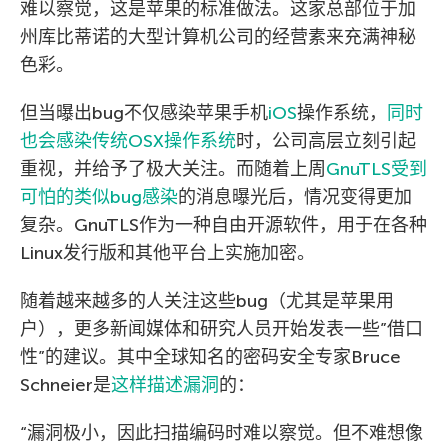
难以察觉，这是苹果的标准做法。这家总部位于加
州库比蒂诺的大型计算机公司的经营素来充满神秘
色彩。
但当曝出bug不仅感染苹果手机
iOS
操作系统，
同时
也会感染传统OSX操作系统
时，公司高层立刻引起
重视，并给予了极大关注。而随着上周
GnuTLS受到
可怕的类似bug感染
的消息曝光后，情况变得更加
复杂。GnuTLS作为一种自由开源软件，用于在各种
Linux发行版和其他平台上实施加密。
随着越来越多的人关注这些bug（尤其是苹果用
户），更多新闻媒体和研究人员开始发表一些”借口
性”的建议。其中全球知名的密码安全专家Bruce
Schneier是
这样描述漏洞
的：
“漏洞极小，因此扫描编码时难以察觉。但不难想像