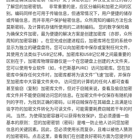
了解您的加密密钥。 非常重要的是，应区分编码和加密之间的区
别。编码同样也可用于传输信息，但通常情况下，用户便捷的储存
或传输信息，而并非用户保护秘密信息。众所周知的编码方法包含
莫斯密码，及计算机存储所使用的二进制编码。 您的数字保险箱
为确保文件加密，最为便捷的解决方案是创建加密库（亦即，众所
周知的加密容器）。在您完成创建进程后，加密库将在您的系统中
显示为独立的硬盘盘符。您可以向加密库中保存或复制任何文件，
其使用方法类似于USB记忆棒。加密库和USB记忆棒之间最重要的
区别在于，加密库物理容器仅是一个在您硬盘上创建的大文件夹，
您可以使用专业软件（如，卡巴斯基PURE）访问加密库。您在加
密库中保存任何文件时，加密库都将为该文件”飞速”加密，并保存
至加密库中大容量文件夹中。 访问您的计算机的任何人都可查看
甚至偷窃（复制）加密库文件，但对于窃贼来说，查看及偷窃加密
库文件并不能使窃贼访问您的信息。在加密文件中仅保存有随机排
列的字符，为找到正确的密码，以将窃贼保存在其磁盘上且满是垃
圾字符的加密文件转化为可读文件，可能需要耗费窃贼若干年的时
间。 当然，为使得加密容器可以获得有效保护，您必须遵循一些
基本的原则： 您的加密密钥（密码）是唯一防止他人访问您加密
信息的关键因素。因此，您必须使用长而复杂，且难以被他人猜测
的加密密码。点击这里，查看我们在创建良好密码方面为您提供的