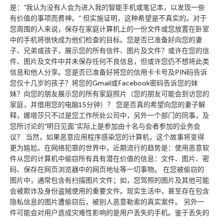
是：”我认为没有人会为进入我的智能手机或笔记本，以发现一些
有价值的事项而费神。” 但实施证明，这种希望是不真实的。对于
您周围的人来说，保存在家庭计算机上的一份文件或您放置在卧室
中的手机将很快成为他们检查的目标。您是否已准备好向您的妻
子、兄弟或孩子，展示您的所有信件、图片及文件？或许在您的信
件、图片及文件中并未保存任何不良信息，但或许您仍不想将此类
信息和他人分享。您是否已准备好将您的信用卡卡号及PIN码告诉
您仅十几岁的孩子？将您的Gmail或Facebook密码告诉您的妹
妹？向您的朋友展示您的所有家庭照片（您的朋友可能会到访您的
家庭，并借用您的电脑15分钟）？ 您是否真的希望向您的妻子解
释，娜塔莎只不过是您工作所处公司中，另外一个部门的同事，及
您所讨论的”明日见面”实际上是参加由十名与会者参加的业务会
议？ 当然，如果恶意应用程序感染您的计算机，这个故事将变得
更为尴尬。在网络犯罪的世界中，近期流行的趋势是：使用恶意软
件从您的计算机中偷窃所有具有潜在价值的信息：文件、图片、密
码、保存在网页浏览器中的网页地址等一切事物。 在您被偷窃的
图片中，通常包含有扫描图片文件；如，您驾照的图片及其他可能
会被欺诈及身份盗贼使用的重要文件。现实生活中，甚至存在包含
隐私信息的图片遭偷窃后，被别人恶意勒索的真实案件。 另外一
件可能会对用户造成灾难性影响的是用户丢失的手机。鉴于丢失的