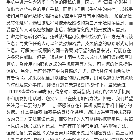
手机中通常包含诸多有价值的隐私信息，因此一些”高级”窃贼并非
仅出售这些被盗的用户手机，而是扫描用书手机中的内存，以找寻
诸如用户密码及移动银行密码/应用程序等有用的数据。 加密是信
息转化进程，通过该进程可使未经授权的第三方无法阅读信息；而
受信任的人可以经数据解密后，按照信息的原始形式访问信息。
加密是信息转化进程，通过该进程可使未经授权的第三方无法阅读
信息；而受信任的人可以经数据解密后，按照信息的原始形式访问
信息。 可解决一切烦恼的同一答案 对于您的信息来说，可能存在
许多潜在威胁。但是，通过禁止陌生人及未成年人使用您的家庭计
算机，及使用PIN码锁定您的手机屏幕等方法，可为您的信息提供
保护。 另外，当前还存在更为普遍的方式，使信息仅可由合法所
有者读取。如果隐私信息以加密的形式保存，则可以避免所有尴尬
的时刻及意外事件。 即便在您并未意识到的条件下，当您通过
HTTPS查看Gmail或银行信息时，或当您使用流行的GSM手机网
络和朋友打电话时，您实际上已在使用加密方法。但是，我们希望
关注另一重要的方面——加密您储存在计算机或智能手机中储存的
数据。 什么是加密 加密是信息转化进程，通过该进程可使未经授
权的第三方无法阅读信息；而受信任的人可以经数据解密后，按照
信息的原始形式访问信息。当前存在多种常用的加密/解密方法，
但保证信息安全性的关键因素并非使用先进的加密算法，最重要的
因素是确保加密密钥（密码）处于保密状态，并仅使受信任的各方