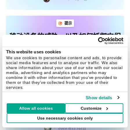
提示
移动设备的威胁，以及如何抵御它们
广告软件、自动订阅软件和泛洪攻击威胁着手机用户。
This website uses cookies
We use cookies to personalise content and ads, to provide
social media features and to analyse our traffic. We also
2020 年11 月6日
share information about your use of our site with our social
media, advertising and analytics partners who may
combine it with other information that you’ve provided to
them or that they’ve collected from your use of their
services.
提示
Show details
为何需要规整你的计算机文件
Allow all cookies
Customize
本文将解释为何杂乱无章的数据可能会导致你丢掉工作。
Use necessary cookies only
2020 年11 月2日