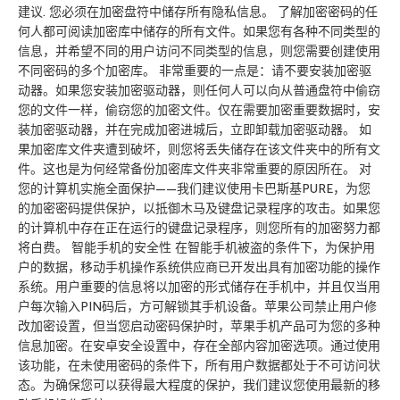
建议. 您必须在加密盘符中储存所有隐私信息。 了解加密密码的任
何人都可阅读加密库中储存的所有文件。如果您有各种不同类型的
信息，并希望不同的用户访问不同类型的信息，则您需要创建使用
不同密码的多个加密库。 非常重要的一点是：请不要安装加密驱
动器。如果您安装加密驱动器，则任何人可以向从普通盘符中偷窃
您的文件一样，偷窃您的加密文件。仅在需要加密重要数据时，安
装加密驱动器，并在完成加密进城后，立即卸载加密驱动器。 如
果加密库文件夹遭到破坏，则您将丢失储存在该文件夹中的所有文
件。这也是为何经常备份加密库文件夹非常重要的原因所在。 对
您的计算机实施全面保护——我们建议使用卡巴斯基PURE，为您
的加密密码提供保护，以抵御木马及键盘记录程序的攻击。如果您
的计算机中存在正在运行的键盘记录程序，则您所有的加密努力都
将白费。 智能手机的安全性 在智能手机被盗的条件下，为保护用
户的数据，移动手机操作系统供应商已开发出具有加密功能的操作
系统。用户重要的信息将以加密的形式储存在手机中，并且仅当用
户每次输入PIN码后，方可解锁其手机设备。苹果公司禁止用户修
改加密设置，但当您启动密码保护时，苹果手机产品可为您的多种
信息加密。在安卓安全设置中，存在全部内容加密选项。通过使用
该功能，在未使用密码的条件下，所有用户数据都处于不可访问状
态。为确保您可以获得最大程度的保护，我们建议您使用最新的移