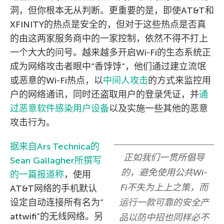
洞，但你根本无从判断。更重要的是，即使AT&T和
XFINITY的热点是安全的，但对于这些热点是否真
的由这两家服务商中的一家控制，依然不得不打上
一个大大的问号。越来越多开启Wi-Fi的生态系统正
成为网络攻击者眼中”香饽饽”，他们通过建立流氓
或恶意的Wi-Fi热点，以
中间人攻击
的方式来监控用
户的网络通讯，同时还盗取用户的登录凭证，并
通
过恶意软件感染用户设备
以及实施一些其他的恶意
攻击行为。
据来自Ars Technica的
正如我们一贯所倡导
Sean Gallagher所撰写
的，避免使用公共Wi-
的一篇报道称
，使用
Fi不失为上上之策，而
AT&T网络的手机默认
设定自动连接所有名为”
运行一款可靠的安全产
attwifi”的无线网络。另
品以防中招也同样必不