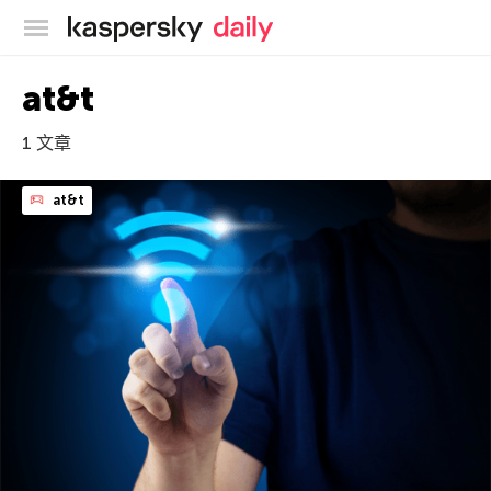
卡巴斯基官方博客
at&t
1 文章
at&t