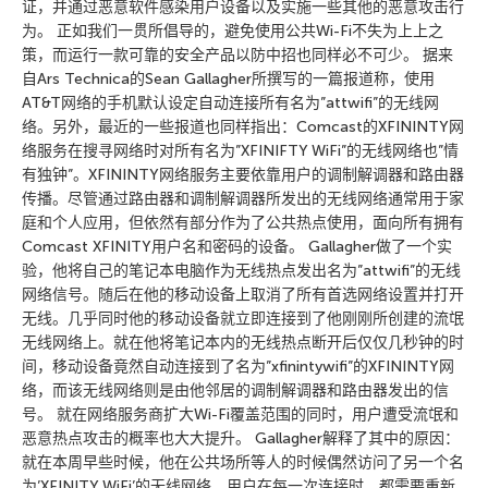
证，并通过恶意软件感染用户设备以及实施一些其他的恶意攻击行
为。 正如我们一贯所倡导的，避免使用公共Wi-Fi不失为上上之
策，而运行一款可靠的安全产品以防中招也同样必不可少。 据来
自Ars Technica的Sean Gallagher所撰写的一篇报道称，使用
AT&T网络的手机默认设定自动连接所有名为”attwifi”的无线网
络。另外，最近的一些报道也同样指出：Comcast的XFININTY网
络服务在搜寻网络时对所有名为”XFINIFTY WiFi”的无线网络也”情
有独钟”。XFININTY网络服务主要依靠用户的调制解调器和路由器
传播。尽管通过路由器和调制解调器所发出的无线网络通常用于家
庭和个人应用，但依然有部分作为了公共热点使用，面向所有拥有
Comcast XFINITY用户名和密码的设备。 Gallagher做了一个实
验，他将自己的笔记本电脑作为无线热点发出名为”attwifi”的无线
网络信号。随后在他的移动设备上取消了所有首选网络设置并打开
无线。几乎同时他的移动设备就立即连接到了他刚刚所创建的流氓
无线网络上。就在他将笔记本内的无线热点断开后仅仅几秒钟的时
间，移动设备竟然自动连接到了名为”xfinintywifi”的XFININTY网
络，而该无线网络则是由他邻居的调制解调器和路由器发出的信
号。 就在网络服务商扩大Wi-Fi覆盖范围的同时，用户遭受流氓和
恶意热点攻击的概率也大大提升。 Gallagher解释了其中的原因：
就在本周早些时候，他在公共场所等人的时候偶然访问了另一个名
为’XFINITY WiFi’的无线网络。用户在每一次连接时，都需要重新