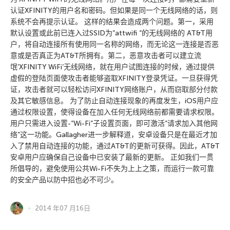
认证XFINITY的用户名和密码。但如果是同一个无线网络的话，则
系统不会再提示认证。 这样的结果会造成两个问题。第一，采用
默认设置或此前已连入过SSID为”attwifi “的无线网络的 AT&T用
户，将自动连接所有使用同一名称的网络，而无论这一连接是否恶
意或是否真正为AT&T所拥有。第二，恶意攻击者可以建立流
氓’XFINITY WiFi’无线网络，就在用户试图连接的时候，通过提供
虚假的登陆页面使攻击者能够盗取XFINITY登录凭证。一旦获得凭
证，攻击者就可以轻松访问XFINITY网络账户，从而窃取部分付款
及其它敏感信息。 为了防止自动连接现象的再度发生，iOS用户应
通过权限设置，使得设备在加入任何无线网络前都需要请求权限。
用户只需进入设置-“Wi-Fi”子设置页面，即可激活”请求加入其他网
络”这一功能。Gallagher进一步解释道，安卓设备只是在最近才加
入了禁用自动连接的功能，通过AT&T的更新可获得。因此，AT&T
安卓用户应确保自己设备中已安装了最新的更新。 正如我们一贯
所倡导的，避免使用公共Wi-Fi不失为上上之策，而运行一款可靠
的安全产品以防中招也必不可少。
2014 年07 月16日