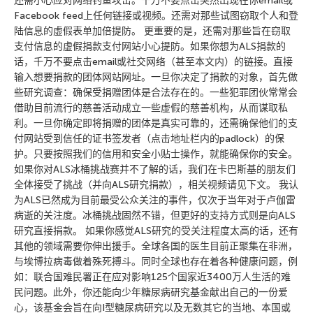
还需小心应对网络钓鱼攻击。千万不要点击突然出现在你email或
Facebook feed上任何链接或视频。还需对那些试图窃取个人和登
陆信息的虚假表单加倍提防。 更重要的是，还需对那些旨在窃取
支付信息的虚假捐款支付网站小心提防。如果你想为ALS捐款的
话，千万不要点击email或社交网络（甚至本文内）的链接。直接
输入想要捐款的团体网站网址。一旦你决定了捐款的对象，首先做
些研究调查：确保受捐赠团体是合法存在的。一些犯罪团伙常常会
借助目前流行的慈善活动成立一些虚假的慈善机构，从而谋取私
利。一旦你确定即将捐赠的团体是真实可靠的，还需确保他们的支
付网站受到信任的证书签发者（点击地址栏内的padlock）的保
护。只要按照我们的信用和安全小贴士操作，就能确保你的安全。
如果你对ALS冰桶挑战赛并不了解的话，我们在卡巴斯基的朋友们
全体接受了挑战（并向ALS研究捐款），相关视频请见下文。 我认
为ALS已然成为目前最受公众关注的事件，仅次于当年对于卢伽雷
病逝的关注度。冰桶挑战固然不错，但更好的支持方式则是向ALS
研究直接捐款。 如果你感觉ALS研究的受关注程度太高的话，还有
其他的领域需要你伸出援手。全球各国的医生目前正聚集在非洲，
与埃博拉病毒做着殊死搏斗。同时全球也存在着各种健康问题，例
如：联合国难民署正在应对影响125个国家近3400万人生活的难
民问题。此外，你还能向少年糖尿病研究基金献出自己的一份爱
心，该基金会旨在向I型糖尿病研究以及无数其它的当地、本国或