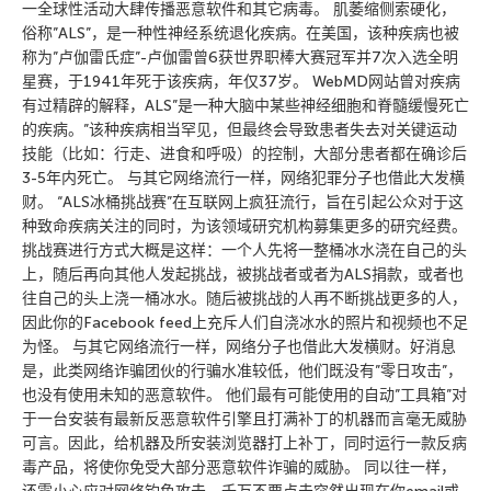
一全球性活动大肆传播恶意软件和其它病毒。 肌萎缩侧索硬化，
俗称”ALS”，是一种性神经系统退化疾病。在美国，该种疾病也被
称为”卢伽雷氏症”-卢伽雷曾6获世界职棒大赛冠军并7次入选全明
星赛，于1941年死于该疾病，年仅37岁。 WebMD网站曾对疾病
有过精辟的解释，ALS”是一种大脑中某些神经细胞和脊髓缓慢死亡
的疾病。”该种疾病相当罕见，但最终会导致患者失去对关键运动
技能（比如：行走、进食和呼吸）的控制，大部分患者都在确诊后
3-5年内死亡。 与其它网络流行一样，网络犯罪分子也借此大发横
财。 “ALS冰桶挑战赛”在互联网上疯狂流行，旨在引起公众对于这
种致命疾病关注的同时，为该领域研究机构募集更多的研究经费。
挑战赛进行方式大概是这样：一个人先将一整桶冰水浇在自己的头
上，随后再向其他人发起挑战，被挑战者或者为ALS捐款，或者也
往自己的头上浇一桶冰水。随后被挑战的人再不断挑战更多的人，
因此你的Facebook feed上充斥人们自浇冰水的照片和视频也不足
为怪。 与其它网络流行一样，网络分子也借此大发横财。好消息
是，此类网络诈骗团伙的行骗水准较低，他们既没有”零日攻击”，
也没有使用未知的恶意软件。 他们最有可能使用的自动”工具箱”对
于一台安装有最新反恶意软件引擎且打满补丁的机器而言毫无威胁
可言。因此，给机器及所安装浏览器打上补丁，同时运行一款反病
毒产品，将使你免受大部分恶意软件诈骗的威胁。 同以往一样，