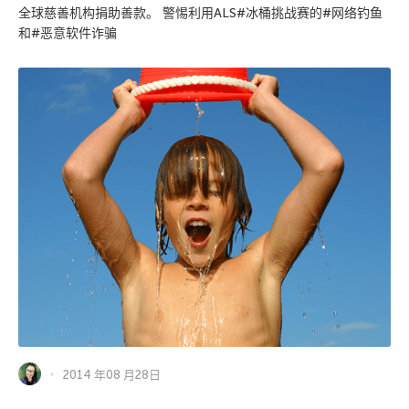
全球慈善机构捐助善款。 警惕利用ALS#冰桶挑战赛的#网络钓鱼
和#恶意软件诈骗
2014 年08 月28日