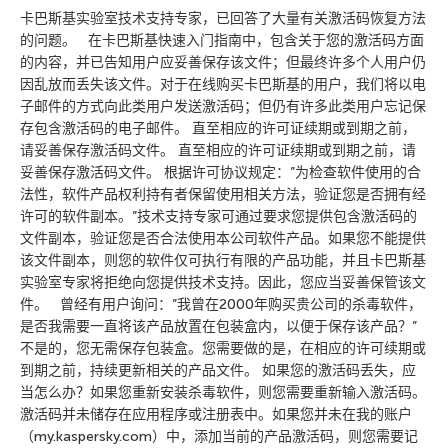
卡巴斯基实验室技术支持专家，已回答了大量有关激活码恢复方法
的问题。 在卡巴斯基快速入门指南中，包含关于您的激活码方面
的内容，并已告知用户应妥善保存该文件；但最终许多个人用户仍
因乱放而丢失该文件。对于在线购买卡巴斯基的用户，我们将以电
子邮件的方式向此类用户发送激活码；但仍有许多此类用户忘记保
存包含激活码的电子邮件。 直至相应的许可证续期或到期之前，
请妥善保存激活码文件。 直至相应的许可证续期或到期之前，请
妥善保存激活码文件。 根据许可协议规定：”为检查软件使用的合
法性，软件产品权利持有者保留使用相关方法，验证您是否拥有经
许可的软件副本。”技术支持专家可通过要求您提供包含激活码的
文件副本，验证您是否合法使用本公司软件产品。如果您不能提供
该文件副本，则您的软件仅可执行有限的产品功能，并且卡巴斯基
实验室专家将拒绝向您提供技术支持。因此，您应当妥善保管该文
件。 曾经有用户询问：”我曾在2000年购买贵公司的杀毒软件，
是否我需要一直将该产品放置在包装盒内，以便于保存该产品？”
不是的，您无需保存包装盒。您需要做的是，在相应的许可续期或
到期之前，持续更新相关的产品文件。 如果您的激活码丢失，应
当怎么办？如果您重新安装杀毒软件，则您需要重新输入激活码。
激活码并未储存在应用程序或注册表中。如果您并未在我的账户
（my.kaspersky.com）中，添加当前的产品激活码，则您需要记