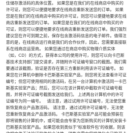
住储存激活码的具体位置。 如果您是在我们的在线商店中购买的
许可证，则您可以便捷地要求在线商店重新发送您的订单。 如果
您是在我们的在线商店中购买的许可证，则您可以便捷地要求在线
商店重新发送您的订单。 如果您是在我们的在线商店中购买的许
可证，则您可以便捷地要求在线商店重新发送您的订单。我们强烈
建议您在许可到期之前，保存包含激活码信息的电子邮件。值得注
意的是，在线商店运行商是我们的合作伙伴，因此，您需要直接联
系在线商店运营商。 如果您通过在商店中购买物理介质实体
（如，CD）的方式，获得本公司的使用许可，则您可以向卡巴斯
基技术支持部门提交请求，并随附许可证编号窗口的截图。我们需
要通过该截图，验证是否存在第三方重新利用该许可证编号。 如
果您在计算机中删除卡巴斯基实验室产品，则您将无法查看许可证
编号；但您可使用相同的激活码，在另一台计算机中激活同一卡巴
斯基实验室产品；然后，您可以在该计算机中截取许可证编号截
图，并将许可证编号截图发送给我们。 上述两台计算机中的许可
证编号为同一编号。 请注意，通过试用许可证编号，无法使您重
新恢复商业产品激活码。 请注意，通过试用许可证编号，无法使
您重新恢复商业产品激活码。 卡巴斯基实验室产品可能会预装在
即将销售的计算机中，或可能会由专家为您新购买的计算机安装卡
巴斯基实验室产品。如果您收到类似于”标准软件包”的收据，则该