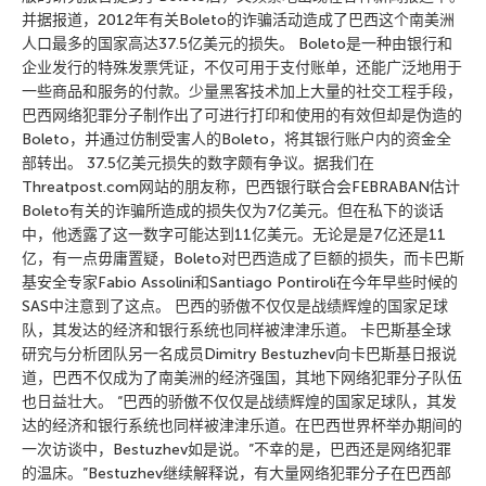
并据报道，2012年有关Boleto的诈骗活动造成了巴西这个南美洲
人口最多的国家高达37.5亿美元的损失。 Boleto是一种由银行和
企业发行的特殊发票凭证，不仅可用于支付账单，还能广泛地用于
一些商品和服务的付款。少量黑客技术加上大量的社交工程手段，
巴西网络犯罪分子制作出了可进行打印和使用的有效但却是伪造的
Boleto，并通过仿制受害人的Boleto，将其银行账户内的资金全
部转出。 37.5亿美元损失的数字颇有争议。据我们在
Threatpost.com网站的朋友称，巴西银行联合会FEBRABAN估计
Boleto有关的诈骗所造成的损失仅为7亿美元。但在私下的谈话
中，他透露了这一数字可能达到11亿美元。无论是是7亿还是11
亿，有一点毋庸置疑，Boleto对巴西造成了巨额的损失，而卡巴斯
基安全专家Fabio Assolini和Santiago Pontiroli在今年早些时候的
SAS中注意到了这点。 巴西的骄傲不仅仅是战绩辉煌的国家足球
队，其发达的经济和银行系统也同样被津津乐道。 卡巴斯基全球
研究与分析团队另一名成员Dimitry Bestuzhev向卡巴斯基日报说
道，巴西不仅成为了南美洲的经济强国，其地下网络犯罪分子队伍
也日益壮大。 “巴西的骄傲不仅仅是战绩辉煌的国家足球队，其发
达的经济和银行系统也同样被津津乐道。在巴西世界杯举办期间的
一次访谈中，Bestuzhev如是说。”不幸的是，巴西还是网络犯罪
的温床。”Bestuzhev继续解释说，有大量网络犯罪分子在巴西部