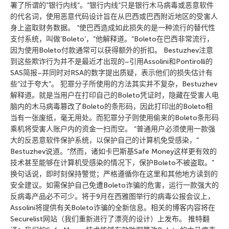
署了所谓的”银行内线”。”银行内线”只是银行木马病毒或恶意软件
的代名词，使用恶意代码设计旨在从巴西或巴西附近地区的受害人
身上盗取财务数据。 “使巴西造成如此损失的是一种流行的替代性
支付系统，叫做’Boleto’，”他解释道。”Boleto在巴西非常流行，
因为使用Boleto付款通常可以获得额外的折扣。 Bestuzhev注意
到这些欺诈行为并不是最近才出现的–引用Assolini和Pontirolli的
SAS简报–并同时对RSA的数字提出质疑，表示他们的损失估计有
些”过于夸大”。 犯罪分子所使用的方法其实并不复杂，Bestuzhev
解释道。就是当用户在打印自己的Boleto凭证时，隐藏在受害人电
脑内的木马病毒篡改了Boleto的条形码，因此打印出的Boleto相
当有一张废纸，毫无用处。而犯罪分子则使用偷来的Boleto条形码
乘机将受害人账户内的资金一扫而空。 “普通用户必须使用一款强
大的反恶意软件保护系统，以保护自己的计算机免受感染，”
Bestuzhev说道。”然而，诸如卡巴斯基Safe Money这样更有效的
技术甚至能够在计算机受感染的情况下，保护Boleto不被盗取。”
换句话说，即时刻保持警觉；严格遵循你在这里和其他地方读到的
安全建议。如需保护自己免遭Boleto诈骗的危害，运行一款强大的
反病毒产品必不可少。将于9月在西雅图举行的病毒公报会议上，
Assolini将提供有关Boleto诈骗的全新信息。相关的博客内容将在
Securelist网站（我们重新进行了漂亮的设计）上发布。 推特翻