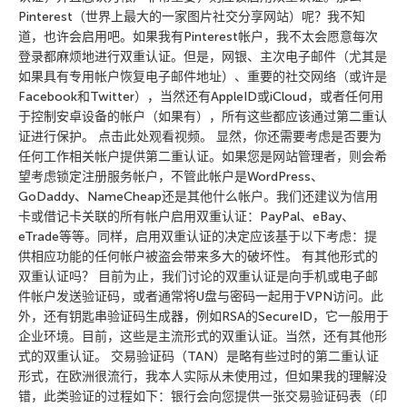
Pinterest（世界上最大的一家图片社交分享网站）呢？我不知
道，也许会启用吧。如果我有Pinterest帐户，我不太会愿意每次
登录都麻烦地进行双重认证。但是，网银、主次电子邮件（尤其是
如果具有专用帐户恢复电子邮件地址）、重要的社交网络（或许是
Facebook和Twitter），当然还有AppleID或iCloud，或者任何用
于控制安卓设备的帐户（如果有），所有这些都应该通过第二重认
证进行保护。 点击此处观看视频。 显然，你还需要考虑是否要为
任何工作相关帐户提供第二重认证。如果您是网站管理者，则会希
望考虑锁定注册服务帐户，不管此帐户是WordPress、
GoDaddy、NameCheap还是其他什么帐户。我们还建议为信用
卡或借记卡关联的所有帐户启用双重认证：PayPal、eBay、
eTrade等等。同样，启用双重认证的决定应该基于以下考虑：提
供相应功能的任何帐户被盗会带来多大的破坏性。 有其他形式的
双重认证吗？ 目前为止，我们讨论的双重认证是向手机或电子邮
件帐户发送验证码，或者通常将U盘与密码一起用于VPN访问。此
外，还有钥匙串验证码生成器，例如RSA的SecureID，它一般用于
企业环境。目前，这些是主流形式的双重认证。当然，还有其他形
式的双重认证。 交易验证码（TAN）是略有些过时的第二重认证
形式，在欧洲很流行，我本人实际从未使用过，但如果我的理解没
错，此类验证的过程如下：银行会向您提供一张交易验证码表（印