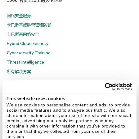
1000 名员工以上的大型企业
网络安全服务
卡巴斯基威胁管理和防御
卡巴斯基网络安全
Hybrid Cloud Security
Cybersecurity Training
Threat Intelligence
所有解决方案
© 2026 年 AO Kaspersky Lab 版权所有并保留所有权利。
隐私策略
反腐败政策
许可协议 B2C
许可协议 B2B
License Agreement B2B
This website uses cookies
京ICP备12053225号
京公网安备 11010102001169号
Cookies
We use cookies to personalise content and ads, to provide
social media features and to analyse our traffic. We also
share information about your use of our site with our social
联系我们
关于我们
合作伙伴
Blog
资源中心
新闻稿
media, advertising and analytics partners who may
combine it with other information that you’ve provided to
them or that they’ve collected from your use of their
Securelist
Eugene Personal Blog
services.