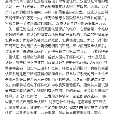
最流行的第二重认证是短信或电子邮件验证码。双重认证背后的理
论是：要进行登录，用户必须知道某项内容并掌握它。因此，为了
访问公司的虚拟专用网，用户可能需要密码和U盘。 双重认证虽然
不能保证帐户万无一失，但无论谁想入侵受双重认证保护的帐户，
它都会是一个难以逾越的障碍。 双重认证虽然不能确保帐户万无
一失，但无论谁想入侵受双重认证保护的帐户，它都会是一个难以
逾越的障碍。我认为密码有众所周知的严重缺陷：简单的密码易记
但也易破；而复杂的密码虽然难破，但也很难记住。为此，对创建
密码不在行的用户会一再使用相同的密码。至少使用双重认证后，
攻击者除了得破解密码外，还得有权访问第二重认证，而要取得第
二重认证，就得窃取手机，或者入侵电子邮件帐户。 什么是双重
认证，哪些情况下应该启用双重认证？#安全性#密码 人们总是频
繁更换密码，但实际上没有什么用。根据目前的情况，良好的双重
认证系统是用户所能获得的最佳保护。双重认证系统的另一个优点
是用户能获知是否有人在盗用自己的密码。我之前可能说过无数
次，如果手机或电子邮件帐户中收到双重验证码，但你并未尝试登
录与其关联的帐户，则说明有人在盗用你的密码，正尝试入侵你的
帐户。无论什么时候，一旦发现这种情况，请立即更改密码。 哪
些帐户应该启用双重认证？ 对于在什么时候，在哪些情况下应该
启用双重认证，请遵循一个简单的规则：如果相关服务提供了双重
认证，并且您认为帐户非常重要，则应该启用双重认证。那么