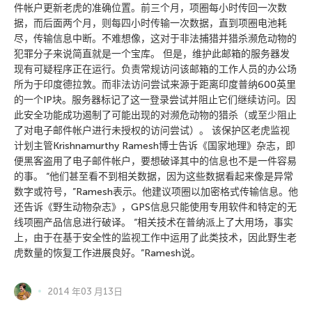
件帐户更新老虎的准确位置。前三个月，项圈每小时传回一次数
据，而后面两个月，则每四小时传输一次数据，直到项圈电池耗
尽，传输信息中断。不难想像，这对于非法捕猎并猎杀濒危动物的
犯罪分子来说简直就是一个宝库。 但是，维护此邮箱的服务器发
现有可疑程序正在运行。负责常规访问该邮箱的工作人员的办公场
所为于印度德拉敦。而非法访问尝试来源于距离印度普纳600英里
的一个IP块。服务器标记了这一登录尝试并阻止它们继续访问。因
此安全功能成功遏制了可能出现的对濒危动物的猎杀（或至少阻止
了对电子邮件帐户进行未授权的访问尝试）。 该保护区老虎监视
计划主管Krishnamurthy Ramesh博士告诉《国家地理》杂志，即
便黑客盗用了电子邮件帐户，要想破译其中的信息也不是一件容易
的事。 “他们甚至看不到相关数据，因为这些数据看起来像是异常
数字或符号，”Ramesh表示。他建议项圈以加密格式传输信息。他
还告诉《野生动物杂志》，GPS信息只能使用专用软件和特定的无
线项圈产品信息进行破译。 “相关技术在普纳派上了大用场，事实
上，由于在基于安全性的监视工作中运用了此类技术，因此野生老
虎数量的恢复工作进展良好。”Ramesh说。
2014 年03 月13日