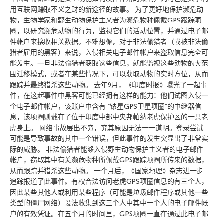
用互联网赚取不义之财的新途径的故事。 为了更好地保护濒危动
物，生物学家和野生动物保护主义者为濒危物种佩戴GPS跟踪项
圈，以研究濒危动物的行为，监视它们的活动位置，并通过电子邮
件帐户来接收相关数据。不难想像，对于非法偷猎者（或被非法偷
猎者雇用的黑客）来说，入侵相关电子邮件帐户来盗取信息完全可
能发生。一旦非法偷猎者获取这些信息，就能监视这些动物的大范
围迁移模式，或者在某些情况下，可以获取动物的实时方位，从而
跟踪并最终猎杀这些动物。 去年9月，《印度时报》曝光了一起事
件，在这起事件中黑客可能已经拥有这样的能力：他们试图入侵一
个电子邮件帐户，该账户中含有 “铱星GPS卫星项圈”的中继器信
息，该项圈则戴在了位于印度中部中央邦帕纳老虎保护区的一只老
虎身上。 网络事故层出不穷，究其原因无法一一道明。登录尝试
可能是导致事故的其中一个错误，但此事件的发生突显出了非常实
际的威胁。 非法偷猎者能够入侵野生动物保护主义者的电子邮件
帐户，窃取其中有关濒危物种所佩戴GPS跟踪项圈所传来的数据，
从而跟踪并猎杀这些动物。 一个月后，《国家地理》杂志进一步
追踪报道了此事件。有权合法访问老虎GPS项圈信息的有三个人，
因此某些其他人或利用某些程序（可能是垃圾邮件程序或其他一些
类型的僵尸网络）设法收集到这三个人中其中一个人的电子邮件帐
户的有效凭证。在五个月的时间里，GPS项圈一直在通过此电子邮