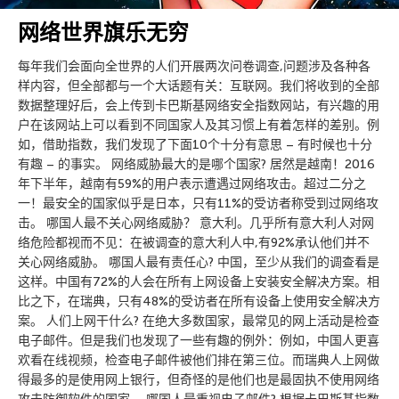
网络世界旗乐无穷
每年我们会面向全世界的人们开展两次问卷调查,问题涉及各种各
样内容，但全部都与一个大话题有关：互联网。我们将收到的全部
数据整理好后，会上传到卡巴斯基网络安全指数网站，有兴趣的用
户在该网站上可以看到不同国家人及其习惯上有着怎样的差别。例
如，借助指数，我们发现了下面10个十分有意思 – 有时候也十分
有趣 – 的事实。 网络威胁最大的是哪个国家? 居然是越南！2016
年下半年，越南有59%的用户表示遭遇过网络攻击。超过二分之
一！最安全的国家似乎是日本，只有11%的受访者称受到过网络攻
击。 哪国人最不关心网络威胁？ 意大利。几乎所有意大利人对网
络危险都视而不见：在被调查的意大利人中,有92%承认他们并不
关心网络威胁。 哪国人最有责任心? 中国，至少从我们的调查看是
这样。中国有72%的人会在所有上网设备上安装安全解决方案。相
比之下，在瑞典，只有48%的受访者在所有设备上使用安全解决方
案。 人们上网干什么? 在绝大多数国家，最常见的网上活动是检查
电子邮件。但是我们也发现了一些有趣的例外：例如，中国人更喜
欢看在线视频，检查电子邮件被他们排在第三位。而瑞典人上网做
得最多的是使用网上银行，但奇怪的是他们也是最固执不使用网络