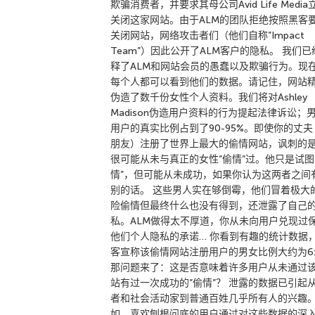
欺骗消费者，并要求其母公司Avid Life Media
关闭这家网站。由于ALM的团队拒绝按照黑客
关闭网站，网络攻击者们（他们自称”Impact
Team”）因此公开了ALM客户的隐私。 我们已
释了ALM和网站会员的愚蠢以及欺骗行为。现
每个人都可以看到他们的数据。请记住，网站
伪造了数千份女性个人资料。我们将对Ashley
Madison伪造用户资料的行为提起法律诉讼；
用户的真实比例占到了90-95%。即使你的丈夫
朋友）注册了世界上最大的偷情网站，讽刺的
很可能从未与真正的女性”偷情”过。他只是试图
情”，但可能从未成功，如果你认为这两者之间
别的话。 这些男人实在够倒霉，他们冒着极大
险偷情但最终什么也没有得到，还泄露了自己
私。ALM做得太不厚道，你从未向用户兑现过
他们个人隐私的承诺… 你看到有趣的统计数据
客宣称该偷情网站注册用户的男女比例大约为6:
那问题来了：这是否意味着许多用户从未通过
站有过一次成功的”偷情”？ 泄露的数据已引起
者和社会活动家到普通百姓几乎所有人的兴趣
如，喜欢刨根问底的用户通过对这些数据的深