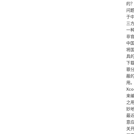
的？
问
于中
三
一
非
中
将国
具的
下载
罪
蔽
用。
Xc
来
之用
妙
最
意应
关开