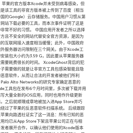
 苹果的官方版本Xcode并未受到病毒感染，但
题是该工具的非官方版本被上传到了百度（相当
国的Google）云存储服务。中国用户习惯从第
方网站下载必要的工具，而本次事件证明了这是
种非常不好的习惯。 中国应用开发者之所以选择
官方且不安全的网站代替安全官方资源，是因为
国的互联网接入速度相当缓慢；此外，中国政府
外服务器访问限制在三个网关。由于Xcode工
安装包大小约为3.59 G，因此要从苹果服务器
需要耗费很长的时间。 XcodeGhost背后的犯
分子需要做的就是让非官方工具包感染智能且隐
的恶意软件，从而让合法的开发者被他们所利
Palo Alto Networks的研究专家确定恶意的
ode工具包在发布6个月时间里，多次被下载并用
编写大量全新的iOS应用，同时也用作升级更新
。之后就顺理成章地被加入进App Store并巧
地绕过了苹果的反恶意软件扫描系统。 后续跟踪
近苹果向路透社证实了这一消息：所有已知的恶
用均已从App Store下架且苹果公司正在与相
发者展开合作，以确认他们使用的Xcode版本