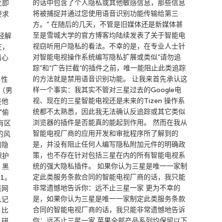
的话中包含了个人隐私或其他敏感信息，那些信息
立即
将被捕捉并通过您使用语音识别功能传输给第三
要求
方。” 在随后的几天，不管是旧媒体还是新媒体甚
至是雪城大学的官方博客均陆续发表了关于智能电
经解
视窃听用户隐私的看法。不幸的是，在专业人士针
在，
对智能电视操作系统编写隐私扩展或类似”请勿追
精心
踪”和“广告拦截“的插件之前，唯一能阻止此类追踪
的方法就是禁用语音识别功能。 让我来首先承认这
男性
样一个事实：我其实不管对三星过去的Google电
（男
视、现在的三星智能电视还是未来的Tizen 操作系
是他
统都不太熟悉，因此我无法确认反追踪或其它类似
”偷
浏览器的插件是否能真的能起到作用。 然而在我从
有区
智能电视厂商的应用开发和审批程序所了解到的
的风
是，并没有阻止任何人编写隐私附加元件的明确政
的隐
策，也不存在针对包括三星在内的所有智能电视系
保护
统的强大隐私插件。 如果你认为三星是唯一一家制
，黑
定此类服务条款合同的智能电视厂商的话，我只能
1。
非常遗憾地告诉你：远不止三星一家 更为不幸的
该网
是，如果你认为三星是唯一一家制定此类服务条款
从记
合同的智能电视厂商的话，我只能非常遗憾地告诉
。比
你：远不止三星一家 苹果全部产品系列均保留以下
入研