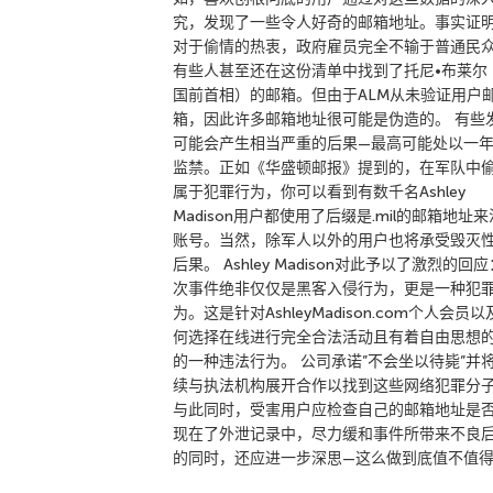
究，发现了一些令人好奇的邮箱地址。事实证
对于偷情的热衷，政府雇员完全不输于普通民
有些人甚至还在这份清单中找到了托尼•布莱尔
国前首相）的邮箱。但由于ALM从未验证用户
箱，因此许多邮箱地址很可能是伪造的。 有些
可能会产生相当严重的后果—最高可能处以一
监禁。正如《华盛顿邮报》提到的，在军队中
属于犯罪行为，你可以看到有数千名Ashley
Madison用户都使用了后缀是.mil的邮箱地址
账号。当然，除军人以外的用户也将承受毁灭
后果。 Ashley Madison对此予以了激烈的回
次事件绝非仅仅是黑客入侵行为，更是一种犯
为。这是针对AshleyMadison.com个人会员
何选择在线进行完全合法活动且有着自由思想
的一种违法行为。 公司承诺”不会坐以待毙”并
续与执法机构展开合作以找到这些网络犯罪分
与此同时，受害用户应检查自己的邮箱地址是
现在了外泄记录中，尽力缓和事件所带来不良
的同时，还应进一步深思—这么做到底值不值