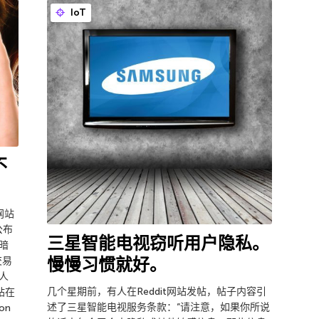
IoT
不
网站
公布
三星智能电视窃听用户隐私。
暗
慢慢习惯就好。
交易
个人
几个星期前，有人在Reddit网站发帖，帖子内容引
站在
述了三星智能电视服务条款：”请注意，如果你所说
on