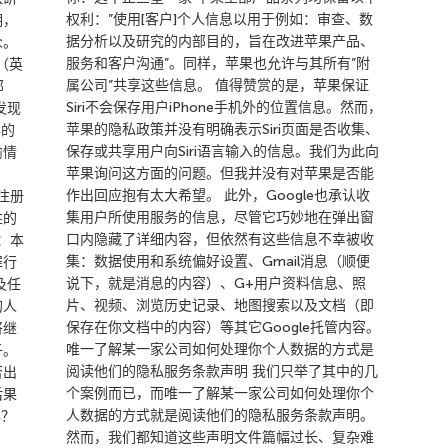
权利：”使用[客户]个人信息以用于例如：审查、数
明，
据分析以及研究的内部目的，旨在改进苹果产品、
众。
服务和客户沟通”。同样，苹果也允许与其所有”附
（英
属公司”共享这些信息。 值得赞赏的是，苹果保证
邮
Siri不会保存用户iPhone手机外的位置信息。然而，
发现
苹果的隐私政策并没有明确表示Siri页面是否收集、
年的
保存或共享用户向Siri语言输入的信息。我们为此向
偷情
苹果询问这方面的问题。但我并没有对苹果是否能
作出回应抱有太大希望。 此外，Google也承认收
来注册
集用户所使用服务的信息，尽管它巧妙地在弹出窗
性的
口内隐藏了详细内容，但依然有这些信息不幸被收
应：本
集：数据使用和系统偏好设置、Gmail消息（顺便
罪行
说下，就是消息的内容）、G+用户资料信息、照
以及任
片、视频、浏览历史记录、地图搜索以及文档（即
的人
保存在你文档中的内容）等其它Google托管内容。
将继
唯一了解某一家公司如何处理你个人数据的方式是
子。
阅读他们的隐私服务条款声明 我们只举了其中的几
否出
个案例而已，而唯一了解某一家公司如何处理你个
后果
人数据的方式就是阅读他们的隐私服务条款声明。
得？
然而，我们都知道这些声明文件篇幅过长、复杂难