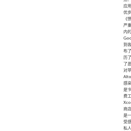
应用
优
《
严重
内的
Go
到各
布
历
了
对苹
Al
感染
是’
费工
Xc
商店
是一
受
私