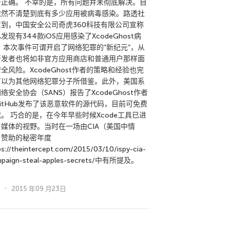
否正确。 不幸的是，所有问题并未彻底解决。目
依然不清楚到底有多少应用被病毒感染。路透社
意到，中国安全公司奇虎360科技有限公司宣称
发现有344款iOS应用感染了XcodeGhost病
 本次事件可谓开启了网络犯罪的”新纪元”，从
开发者也将如非官方应用商店和普通用户那样面
全风险。XcodeGhost作者的策略和经验也完
可以为其他网络犯罪分子所借鉴。此外，美国系
络安全协会（SANS）报告了XcodeGhost作者
itHub发布了该恶意软件的源代码，目前可免费
。 巧合的是，在今年早些时候Xcode工具已进
了媒体的视野。当时在一场由CIA（美国中情
）赞助的秘密年度
ps://theintercept.com/2015/03/10/ispy-cia-
paign-steal-apples-secrets/中有所提及。
2015 年09 月23日