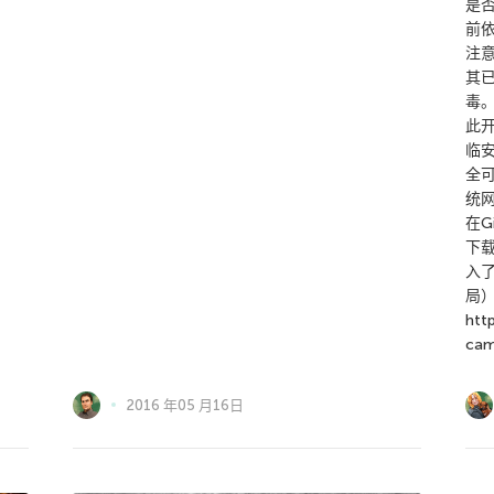
是
前
注
其已
毒。
此
临安
全
统网
在G
下载
入
局
htt
cam
2016 年05 月16日