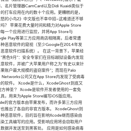
、名片管理器CamCard以及Didi Kuaidi类似于
步的打车应用在内的数十个应用。更糟糕的是，
愤怒的小鸟2》中文版也不幸中招–这难道还不够
吗？ 苹果花费大量时间和精力对Apple Store
每一个应用进行监控，并将App Store与
ogle Play等第三方应用商店相隔离，后者常遭
种恶意软件的窥视（至少Google在2014年发
了恶意软件扫描系统）。 在这一背景下，苹果经
了”黑色9月”：安全专家们在目标越狱设备内发现
恶意软件，并被广大苹果用户称之为”有史以来针
果账户最大规模的盗窃案件“；而现在Palo
to Networks公司又在App Store内发现了受病毒
的软件。 Xcode是什么，XcodeGhost到底又
何方神圣’？ Xcode是软件开发者使用的一套免
具，用来为Apple Store编写iOS版应用。
ode的官方版本由苹果发布，而许多第三方应用
也推出了各自的非官方版本。 XcodeGhost则
种恶意软件，目的旨在影响Xcode继而感染由
感染工具编写的应用。受影响应用将会窃取用户
人数据并发送至到黑客处。 应用是如何感染病毒