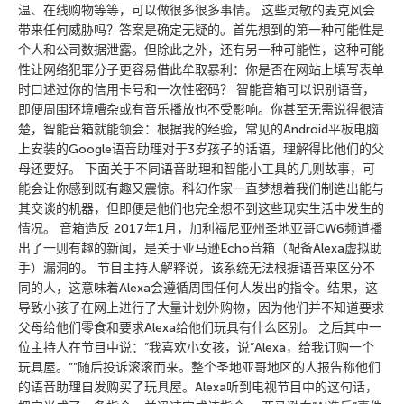
温、在线购物等等，可以做很多很多事情。 这些灵敏的麦克风会
带来任何威胁吗？答案是确定无疑的。首先想到的第一种可能性是
个人和公司数据泄露。但除此之外，还有另一种可能性，这种可能
性让网络犯罪分子更容易借此牟取暴利：你是否在网站上填写表单
时口述过你的信用卡号和一次性密码？ 智能音箱可以识别语音，
即便周围环境嘈杂或有音乐播放也不受影响。你甚至无需说得很清
楚，智能音箱就能领会：根据我的经验，常见的Android平板电脑
上安装的Google语音助理对于3岁孩子的话语，理解得比他们的父
母还要好。 下面关于不同语音助理和智能小工具的几则故事，可
能会让你感到既有趣又震惊。科幻作家一直梦想着我们制造出能与
其交谈的机器，但即便是他们也完全想不到这些现实生活中发生的
情况。 音箱造反 2017年1月，加利福尼亚州圣地亚哥CW6频道播
出了一则有趣的新闻，是关于亚马逊Echo音箱（配备Alexa虚拟助
手）漏洞的。 节目主持人解释说，该系统无法根据语音来区分不
同的人，这意味着Alexa会遵循周围任何人发出的指令。结果，这
导致小孩子在网上进行了大量计划外购物，因为他们并不知道要求
父母给他们零食和要求Alexa给他们玩具有什么区别。 之后其中一
位主持人在节目中说：”我喜欢小女孩，说”Alexa，给我订购一个
玩具屋。””随后投诉滚滚而来。整个圣地亚哥地区的人报告称他们
的语音助理自发购买了玩具屋。Alexa听到电视节目中的这句话，