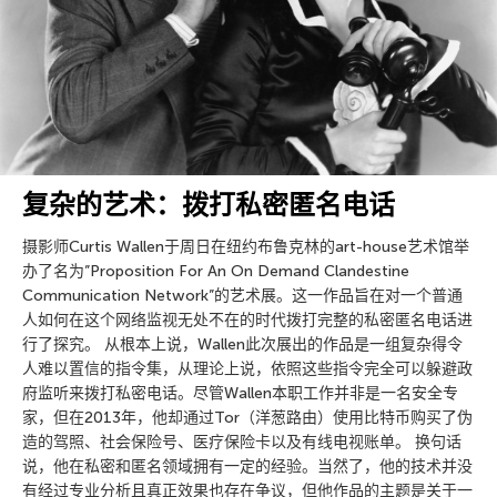
复杂的艺术：拨打私密匿名电话
摄影师Curtis Wallen于周日在纽约布鲁克林的art-house艺术馆举
办了名为”Proposition For An On Demand Clandestine
Communication Network”的艺术展。这一作品旨在对一个普通
人如何在这个网络监视无处不在的时代拨打完整的私密匿名电话进
行了探究。 从根本上说，Wallen此次展出的作品是一组复杂得令
人难以置信的指令集，从理论上说，依照这些指令完全可以躲避政
府监听来拨打私密电话。尽管Wallen本职工作并非是一名安全专
家，但在2013年，他却通过Tor（洋葱路由）使用比特币购买了伪
造的驾照、社会保险号、医疗保险卡以及有线电视账单。 换句话
说，他在私密和匿名领域拥有一定的经验。当然了，他的技术并没
有经过专业分析且真正效果也存在争议，但他作品的主题是关于一