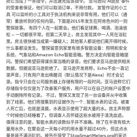
把它当成了一条指令，并迅速完成该指令。 亚马逊向”Al造反”事件
的受害者保证，他们可以取消订单，不用付款。 宣誓作证的小工
具 可以监听的小工具对于执法机构来说非常有用，他们可以（通
常）重放听到的任何内容。下面是2015年发生在阿肯色州的一则
警探故事。 有四个人在一起聚会。他们看足球赛、喝酒、泡澡放
松 – 一切都很平常。但第二天早上，房主发现其中一人死在浴缸
里。房主很快被当成第一嫌疑人；其他客人都说他们离开得时候，
什么事都没发生。 警探留意到家里有很多智能设备：照明和安全
系统、气象站和Amazon Echo智能音箱。警方决定向智能音箱提
问。警探们希望获得谋杀案当晚的录音。他们要求亚马逊提供相关
数据，但据说亚马逊拒绝了。 亚马逊开发商称，Echo不会一直记
录声音，只有用户发出唤醒词（默认情况下是Alexa）时才会记
录。指令只会在公司服务器上存储有限的一段时间。亚马逊称它们
存储指令仅仅是为了改善客户服务，用户可以在自己的帐户设置中
手动删除所有记录。 不过，警探又发现了另一台设备并从中收集
到了线索。他们将搜集到的证据作为一个…智能水表的证词。被害
人死亡后，也就是清晨，水表显示使用了超大量的水。房主声称那
个时候他已经睡着了。但调查人员怀疑这些水被用于清洗血迹。
值得注意的是，智能水表的读数似乎并不准确。除了在半夜有极大
量用水外，在聚会这一天每小时的用水量不超过40升，但这点水
量是装不满浴缸的。被告在接受了StopSmartMeters.org的采访