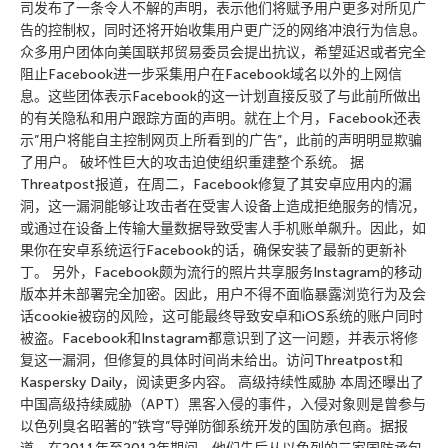
司发布了一条令人不解的声明，表示他们将赋予用户更多对所见广
告的控制权，同时还将开始收集用户更广泛的网络冲浪行为信息。
众多用户团体向美国联邦贸易委员会提出抗议，希望延迟或者完全
阻止Facebook进一步采集用户在Facebook域名以外的上网信
息。这些团体表示Facebook的这一计划直接反驳了与此前所做出
的有关隐私和用户跟踪方面的声明。就在上个月，Facebook还表
示”用户将能自主控制网页上所看到的广告”，此前的声明明显欺骗
了用户。 破坏性巨大的攻击迫使组织重建整个系统。 据
Threatpost报道，在周二，Facebook修复了其安卓应用内的漏
洞，这一漏洞能够让攻击者在受害人设备上造成拒绝服务的情况，
或通过在设备上传输大量数据导致受害人手机账单飙升。因此，如
果你在安卓系统运行Facebook的话，确保安装了最新的更新补
丁。 另外，Facebook颇为流行的照片共享服务Instagram的移动
版本并未部署完全加密。因此，用户不得不面临暴露浏览行为及会
话cookie被窃的风险，这可能最终导致安卓和iOS系统的账户同时
被盗。Facebook和Instagram都意识到了这一问题，并表示将修
复这一漏洞，但修复的具体时间尚未给出。访问Threatpost和
Kaspersky Daily，阅读更多内容。 高级持续性威胁 本周还曝出了
中国高级持续威胁（APT）黑客入侵的事件，入侵对象则是曾参与
以色列臭名昭著的”铁穹”导弹防御系统开发的国防承包商。据报