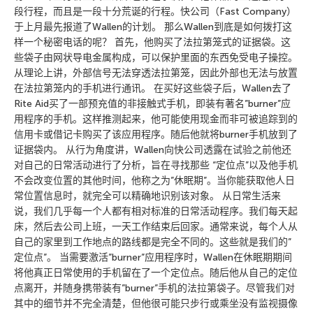
段行程，而且是一段十分荒诞的行程。快公司（Fast Company）
于上月最先报道了Wallen的计划。 那么Wallen到底是如何拨打这
样一个秘密电话的呢？ 首先，他购买了法拉第笼式的证据袋。这
些袋子由网状导电金属构成，可以保护里面的东西免受电子操控。
从理论上讲，外部信号无法穿透法拉第笼，因此外部也无法与放置
在法拉第笼内的手机进行通讯。 在买好这些袋子后，Wallen去了
Rite Aid买了一部预充值的非接触式手机，即装有著名”burner”应
用程序的手机。这样推测起来，他可能使用现金而非可被追踪到的
信用卡或借记卡购买了该应用程序。随后他就将burner手机放到了
证据袋内。 从行为角度讲，Wallen向快公司透露在试验之前他还
对自己的日常活动进行了分析，旨在寻找那些 “定位点”以及他手机
不会改变位置的其他时间，他称之为”休眠期”。当你能获取他人日
常位置信息时，就完全可以精确地识别该对象。 从日常生活来
说，我们几乎每一个人都有相对标准的日常活动程序。我们每天起
床，然后去公司上班，一天工作结束后回家。通常来说，每个人从
自己的家里到工作地点的路线都是完全不同的。这些就是我们的”
定位点”。 当需要激活”burner”应用程序时，Wallen在休眠期期间
将他真正日常使用的手机留在了一个定位点。随后他从自己的定位
点离开，并随身携带装有”burner”手机的法拉第袋子。尽管我们对
其中的细节并不完全清楚，但他很可能只步行或乘坐没有监视摄像