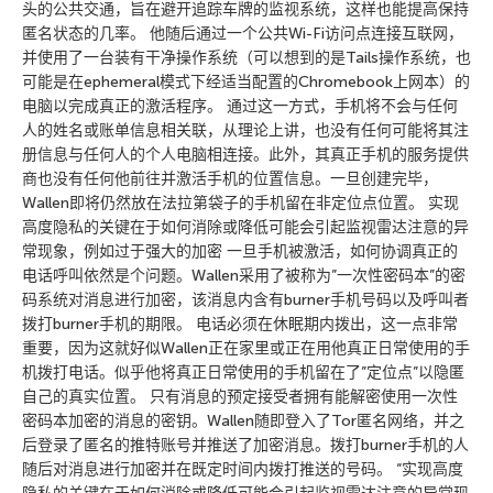
头的公共交通，旨在避开追踪车牌的监视系统，这样也能提高保持
匿名状态的几率。 他随后通过一个公共Wi-Fi访问点连接互联网，
并使用了一台装有干净操作系统（可以想到的是Tails操作系统，也
可能是在ephemeral模式下经适当配置的Chromebook上网本）的
电脑以完成真正的激活程序。 通过这一方式，手机将不会与任何
人的姓名或账单信息相关联，从理论上讲，也没有任何可能将其注
册信息与任何人的个人电脑相连接。此外，其真正手机的服务提供
商也没有任何他前往并激活手机的位置信息。一旦创建完毕，
Wallen即将仍然放在法拉第袋子的手机留在非定位点位置。 实现
高度隐私的关键在于如何消除或降低可能会引起监视雷达注意的异
常现象，例如过于强大的加密 一旦手机被激活，如何协调真正的
电话呼叫依然是个问题。Wallen采用了被称为”一次性密码本”的密
码系统对消息进行加密，该消息内含有burner手机号码以及呼叫者
拨打burner手机的期限。 电话必须在休眠期内拨出，这一点非常
重要，因为这就好似Wallen正在家里或正在用他真正日常使用的手
机拨打电话。似乎他将真正日常使用的手机留在了”定位点”以隐匿
自己的真实位置。 只有消息的预定接受者拥有能解密使用一次性
密码本加密的消息的密钥。Wallen随即登入了Tor匿名网络，并之
后登录了匿名的推特账号并推送了加密消息。拨打burner手机的人
随后对消息进行加密并在既定时间内拨打推送的号码。 “实现高度