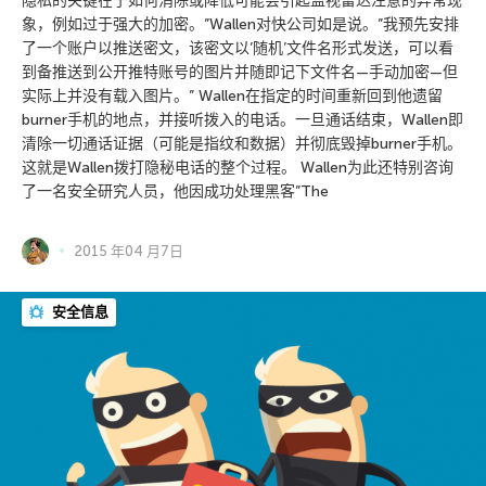
隐私的关键在于如何消除或降低可能会引起监视雷达注意的异常现
象，例如过于强大的加密。”Wallen对快公司如是说。”我预先安排
了一个账户以推送密文，该密文以’随机’文件名形式发送，可以看
到备推送到公开推特账号的图片并随即记下文件名—手动加密—但
实际上并没有载入图片。” Wallen在指定的时间重新回到他遗留
burner手机的地点，并接听拨入的电话。一旦通话结束，Wallen即
清除一切通话证据（可能是指纹和数据）并彻底毁掉burner手机。
这就是Wallen拨打隐秘电话的整个过程。 Wallen为此还特别咨询
了一名安全研究人员，他因成功处理黑客”The
2015 年04 月7日
安全信息