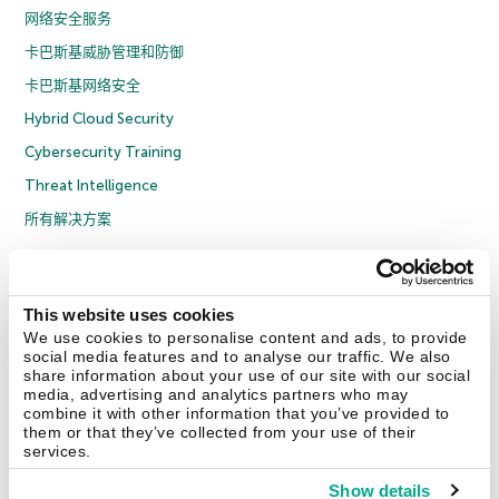
网络安全服务
卡巴斯基威胁管理和防御
卡巴斯基网络安全
Hybrid Cloud Security
Cybersecurity Training
Threat Intelligence
所有解决方案
© 2026 年 AO Kaspersky Lab 版权所有并保留所有权利。
隐私策略
反腐败政策
许可协议 B2C
许可协议 B2B
License Agreement B2B
This website uses cookies
京ICP备12053225号
京公网安备 11010102001169号
Cookies
We use cookies to personalise content and ads, to provide
social media features and to analyse our traffic. We also
share information about your use of our site with our social
联系我们
关于我们
合作伙伴
Blog
资源中心
新闻稿
media, advertising and analytics partners who may
combine it with other information that you’ve provided to
them or that they’ve collected from your use of their
Securelist
Eugene Personal Blog
services.
Show details