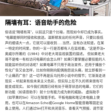
隔墙有耳：语音助手的危险
俗话说”隔墙有耳”，以前这只是个比喻，而现如今却已成为事实。
“电幕能够同时接收和放送。温斯顿发出的任何声音，只要比极低
声的细语大一点，它就可以接收到……当然，没有办法知道，在某
一特定的时间里，你的一言一行是否都有人在监视着。”这是乔治•
奥威尔所著的《1984》中对老大哥监视装置的描述。 但如果老大
哥不是唯一有权访问电幕的会怎么样？如果只要掌握必要技能的人
就能监听你的对话呢？如果电幕不只用于政治宣传，还用于播放个
性化广告又会怎样，比如你刚刚向配偶抱怨说头痛，就立即看到一
个止痛药广告？这一切不再是反乌托邦小说中的情节；它渐渐走进
现实 – 听起来有些未来主义色彩，但实际上在不久的将来很有可
能变成现实。 如今我们周围已经有处于萌芽状态的电幕，它们的
新功能（如语音助手）就十分有能力成为新的威胁。 虚拟助手
（如苹果的Siri）可以在智能手机、平板电脑和笔记本电脑上使
用，也可以在Amazon Echo或Google Home智能音箱等固定设
备上使用。人们通过Siri打开和关闭音乐、查看天气预报、调节室