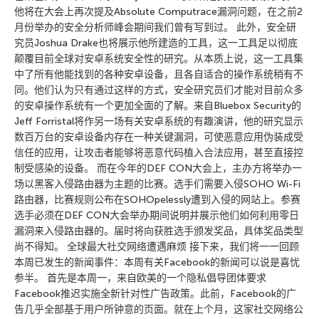
他将在大会上再次提及Absolute Computrace漏洞问题，在之前2
月份举办的安全分析师峰会期间我们曾有写到过。 此外，安全研
究员Joshua Drake也将展示他所建造的工具，这一工具足以彻底
颠覆目前全球对安卓系统安全性的研究。从本质上说，这一工具集
中了所有他能找到的各种安卓设备，且各自适合的操作系统稍有不
同。他们认为只有通过这样的方式，安全研究员们才能对目前众多
的安卓操作系统有一个更加全面的了解。来自Bluebox Security的
Jeff Forristal将作另一场有关安卓系统的有趣演讲，他的研究显示
数百万台的安卓设备内存在一种关键漏洞，可使恶意应用伪装成受
信任的应用，让攻击者能够将恶意代码植入合法应用，甚至直接控
制受感染的设备。 而在今年的DEF CON大会上，主办方将举办一
场以黑客入侵路由器为主题的比赛。选手们需要入侵SOHO Wi-Fi
路由器，比赛规则公布在SOHOpelessly遭到入侵的网站上。参赛
选手必须在DEF CON大会举办期间说明并展示他们如何利用零日
漏洞来入侵路由器的。届时将向获胜选手颁发奖品，具体奖品类型
尚不得知。 全球最大社交网络遭遇麻烦 接下来，我们将一一回顾
本周已发生的新闻事件：本周有关Facebook的新闻可以说是喜忧
参半。 首先是本周一，来自欧美的一个隐私倡导团体要求
Facebook推迟实施全新针对性广告政策。此前，Facebook的广
告几乎全部基于用户所钟意的页面。就在上个月，这家社交网络公