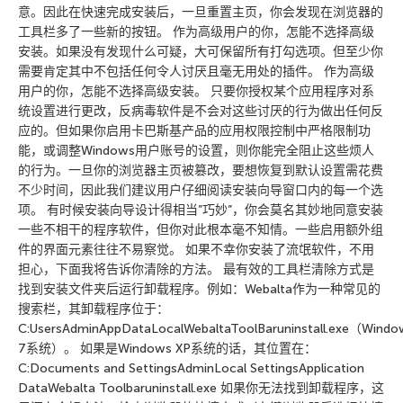
意。因此在快速完成安装后，一旦重置主页，你会发现在浏览器的
工具栏多了一些新的按钮。 作为高级用户的你，怎能不选择高级
安装。如果没有发现什么可疑，大可保留所有打勾选项。但至少你
需要肯定其中不包括任何令人讨厌且毫无用处的插件。 作为高级
用户的你，怎能不选择高级安装。 只要你授权某个应用程序对系
统设置进行更改，反病毒软件是不会对这些讨厌的行为做出任何反
应的。但如果你启用卡巴斯基产品的应用权限控制中严格限制功
能，或调整Windows用户账号的设置，则你能完全阻止这些烦人
的行为。一旦你的浏览器主页被篡改，要想恢复到默认设置需花费
不少时间，因此我们建议用户仔细阅读安装向导窗口内的每一个选
项。 有时候安装向导设计得相当”巧妙”，你会莫名其妙地同意安装
一些不相干的程序软件，但你对此根本毫不知情。一些启用额外组
件的界面元素往往不易察觉。 如果不幸你安装了流氓软件，不用
担心，下面我将告诉你清除的方法。 最有效的工具栏清除方式是
找到安装文件夹后运行卸载程序。例如：Webalta作为一种常见的
搜索栏，其卸载程序位于：
C:UsersAdminAppDataLocalWebaltaToolBaruninstall.exe（Windo
7系统）。 如果是Windows XP系统的话，其位置在：
C:Documents and SettingsAdminLocal SettingsApplication
DataWebalta Toolbaruninstall.exe 如果你无法找到卸载程序，这