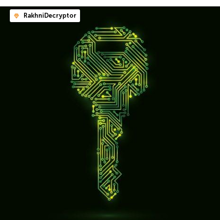
RakhniDecryptor