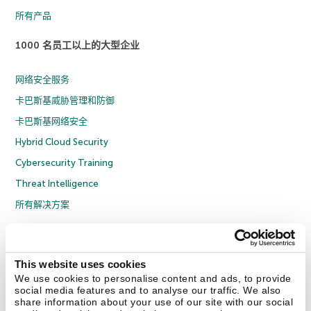
所有产品
1000 名员工以上的大型企业
网络安全服务
卡巴斯基威胁管理和防御
卡巴斯基网络安全
Hybrid Cloud Security
Cybersecurity Training
Threat Intelligence
所有解决方案
© 2026 年 AO Kaspersky Lab 版权所有并保留所有权利。
隐私策略
反腐败政策
许可协议 B2C
许可协议 B2B
License Agreement B2B
This website uses cookies
京ICP备12053225号
京公网安备 11010102001169号
Cookies
We use cookies to personalise content and ads, to provide
social media features and to analyse our traffic. We also
share information about your use of our site with our social
联系我们
关于我们
合作伙伴
Blog
资源中心
新闻稿