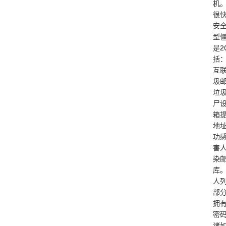
机
很
安
型
是2
括：
互
圾
垃
尸
箱
地
功
害
染
库
人
部
拥
密
诸