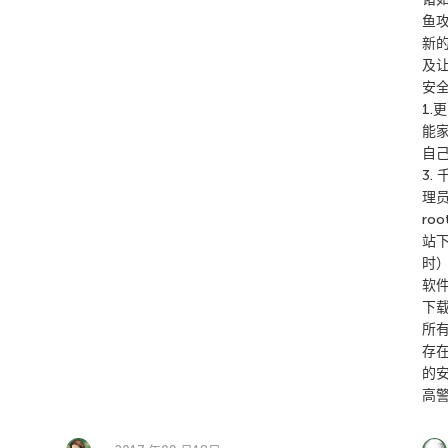
鱼攻
新
及
安
1
能
自
3.
理
ro
站
时
软
下
所有
存
的
高