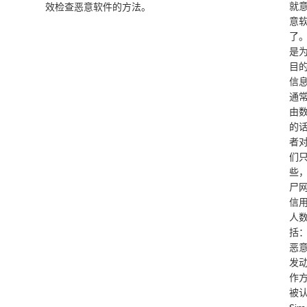
就
效检查恶意软件的方法。
意
了
是
目
信息
通
由
的
者
们
些
尸
信
人
括
恶
发
作
被认