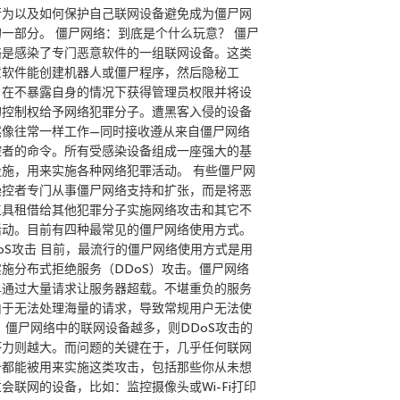
行为以及如何保护自己联网设备避免成为僵尸网
的一部分。 僵尸网络：到底是个什么玩意？ 僵尸
络是感染了专门恶意软件的一组联网设备。这类
意软件能创建机器人或僵尸程序，然后隐秘工
，在不暴露自身的情况下获得管理员权限并将设
的控制权给予网络犯罪分子。遭黑客入侵的设备
然像往常一样工作—同时接收遵从来自僵尸网络
控者的命令。所有受感染设备组成一座强大的基
设施，用来实施各种网络犯罪活动。 有些僵尸网
操控者专门从事僵尸网络支持和扩张，而是将恶
工具租借给其他犯罪分子实施网络攻击和其它不
活动。目前有四种最常见的僵尸网络使用方式。
DoS攻击 目前，最流行的僵尸网络使用方式是用
实施分布式拒绝服务（DDoS）攻击。僵尸网络
单通过大量请求让服务器超载。不堪重负的服务
由于无法处理海量的请求，导致常规用户无法使
。 僵尸网络中的联网设备越多，则DDoS攻击的
坏力则越大。而问题的关键在于，几乎任何联网
备都能被用来实施这类攻击，包括那些你从未想
会联网的设备，比如：监控摄像头或Wi-Fi打印