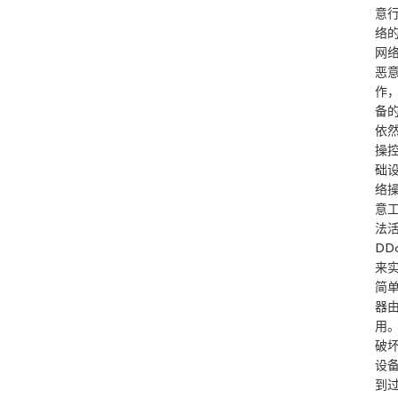
意
络
网
恶
作
备
依
操
础
络
意
法
D
来
简
器
用
破
设
到过