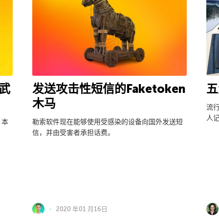
五
武
发送攻击性短信的Faketoken
木马
流
人
，本
勒索软件现在能够使用受感染的设备向国外发送短
信，并由受害者承担话费。
2020 年01 月16日