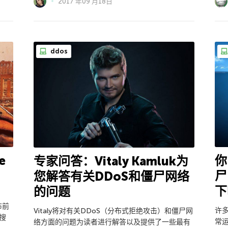
2017 年09 月18日
ddos
e
你
专家问答：Vitaly Kamluk为
尸
您解答有关DDoS和僵尸网络
下
的问题
布前
许
Vitaly将对有关DDoS（分布式拒绝攻击）和僵尸网
中搜
常
络方面的问题为读者进行解答以及提供了一些最有