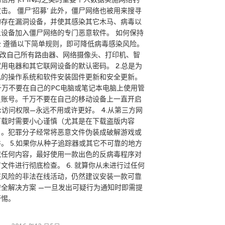
击。 僵尸’招募’ 此外，僵尸网络也被用来搜寻
的存在漏洞设备，并使其感染其它木马、病毒以
让设备加入僵尸网络的专门恶意软件。 如何保持
全 遵循以下简单规则，即可降低病毒感染风险。
.更改自己所有路由器、网络摄像头、打印机、智
家用电器和其它联网设备的默认密码。 2.总是为
己的操作系统和软件安装固件更新和安全更新。
 千万不要在自己的PC电脑或笔记本电脑上使用管
员账号。千万不要在自己的移动设备上一直开启
ot访问权限—永远不用或许更好。 4.从第三方网
下载时需要小心谨慎（尤其是在下载盗版内容
）。犯罪分子经常将恶意文件伪装成破解游戏或
件。 5.如果你从种子追踪器或其它不可靠的地方
载任何内容，最好使用一款出色的反病毒程序对
文件进行彻底检查。 6. 就算你从未进行过任何
在风险的非法在线活动，仍然建议安装一款可靠
安全解决方案 —一旦发出可疑行为通知时即需提
警惕。