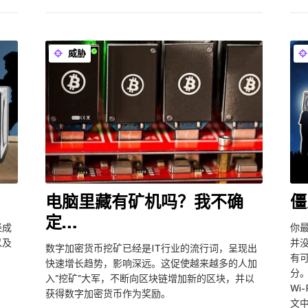
威胁
僵
电脑里藏有矿机吗？我不确
定…
经成
你
以及
并
数字加密货币挖矿已经是IT行业的流行词，呈现出
有
快速增长趋势，影响深远。这促使越来越多的人加
分
入”挖矿”大军，不断向区块链增加新的区块，并以
Wi
获得数字加密货币作为奖励。
文