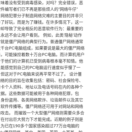
意味着没有受到病毒感染，对吗？完全错误，恶
软件编写者们已不再是那些烦人的”网络牛仔”
。网络犯罪分子制造网络灾难的主要目的并非只
为了好玩，而是为了赚钱。在许多情况下，这一
的却导致了完全相反的恶意软件行为：最重要的
永远不会让用户看到。 例如，此类’隐秘’动作
常就是僵尸网络的典型行为。普通僵尸网络通常
数千台PC电脑组成，如果要说是最大的僵尸网络
话，可能操控着数十万台PC电脑。而计算机用户
对于他们的计算机已受到病毒根本毫不知情。他
只能感觉到自己的PC电脑运行速度似乎慢了一
，但这对于PC电脑来说再平常不过了。 设计僵
网络的目的旨在收集包括：密码、社会保险号、
用卡个人资料、地址以及电话号码在内的各种个
数据。这些数据可能被用于各种网络犯罪，包
：身份盗用、各类网络欺诈、垃圾邮件以及其它
意软件传播等。僵尸网络还可用于对网站和网络
动攻击。 而摧毁一个大型僵尸网络则需要众多合
方在付出巨大努力下才能完成。近期的例子则是
为已在190多个国家感染超过77万台电脑的