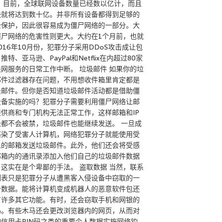
。 目前，全球联网设备数量已经数以亿计，而且
快就将达到数十亿。并非所有设备都得到足够的
全保护，因此很容易成为僵尸网络的一部分。大
僵尸网络的危害性则更大。大约在1个月前，也就
016年10月份，犯罪分子采用DDoS攻击成让包
推特、亚马逊、PayPal和Netflix在内超过80家
联网服务的日常工作中断。 垃圾邮件 如果你的垃
邮件过滤器存在问题，不用想收件箱里肯定都是
圾邮件。但你是否知道垃圾邮件活动都是借助僵
设备实施的吗？犯罪分子需要利用僵尸网络让邮
提供商和专门机构无法正常工作，这样邮箱和IP
址都不会被禁，垃圾邮件也能继续发送。 一旦成
感染了受害人计算机，网络犯罪分子就能使用受
人的邮箱发送垃圾邮件。此外，他们还会将受感
邮箱内的通讯录添加入他们自己的垃圾邮件数据
。这实在是个卑鄙的手法。 盗取数据 当然，联系
列表只是犯罪分子从遭黑客入侵设备中窃取的一
分数据。能将计算机变成机器人的恶意软件包还
有许多其它功能。有时，还会窃取手机和网银的
码。有些木马还会更改浏览器内的网页，从而对
如信用卡PIN码之类的重要个人数据实施网络钓